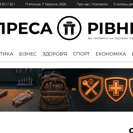
€
51.1
/
52.1
П’ятниця, 7 Серпня, 2026
Про нас / Контакти
З питань р
ТИКА
БІЗНЕС
ЗДОРОВ'Я
СПОРТ
ЕКОНОМІКА
Преса
Рівне