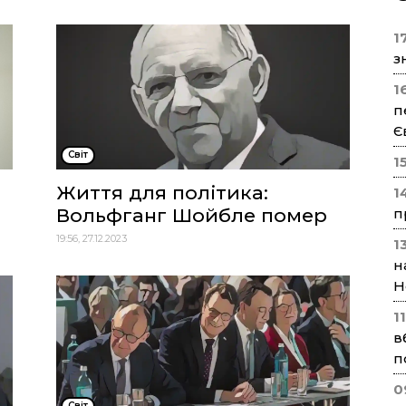
17
з
1
п
Є
Cвіт
1
Життя для політика:
1
Вольфганг Шойбле помер
п
19:56, 27.12.2023
1
н
Н
1
в
п
0
Cвіт