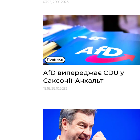
03:22, 29.10.2023
Політика
AfD випереджає CDU у
Саксонії-Анхальт
19:16, 28.10.2023