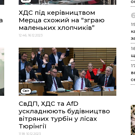
о
ХДС під керівництвом
а
Мерца схожий на “зграю
1
маленьких хлопчиків”
к
12:46, 16.12.2023
з
1
щ
1
в
с
Cвіт
СвДП, ХДС та AfD
ускладнюють будівництво
вітряних турбін у лісах
Тюрінгії
11:18, 10.12.2023