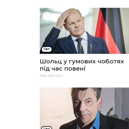
Cвіт
Шольц у гумових чоботях
під час повені
19:00, 08.01.2024
Cвіт