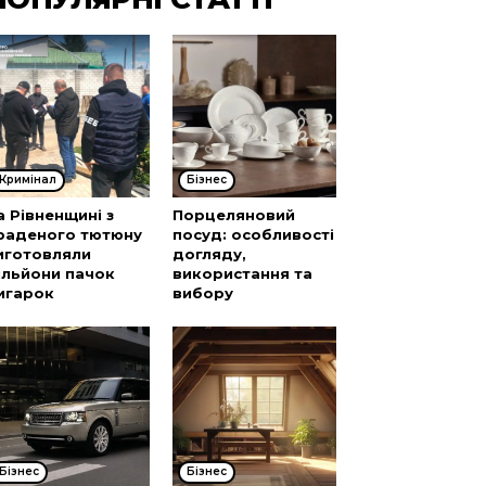
Кримінал
Бізнес
а Рівненщині з
Порцеляновий
раденого тютюну
посуд: особливості
иготовляли
догляду,
ільйони пачок
використання та
игарок
вибору
Бізнес
Бізнес