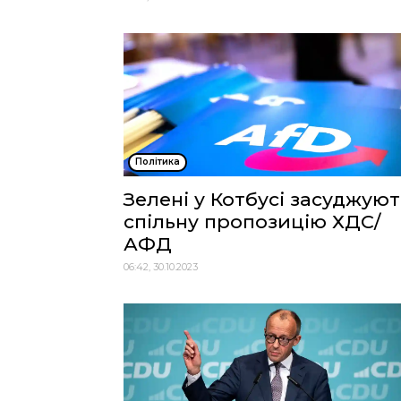
Політика
Зелені у Котбусі засуджуют
спільну пропозицію ХДС/
АФД
06:42, 30.10.2023