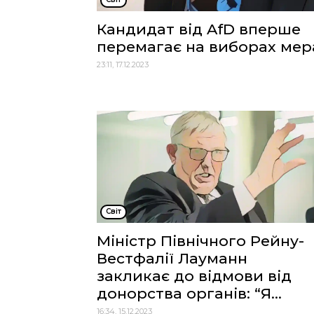
Кандидат від AfD вперше
перемагає на виборах мер
23:11, 17.12.2023
Cвіт
Міністр Північного Рейну-
Вестфалії Лауманн
закликає до відмови від
донорства органів: “Я...
16:34, 15.12.2023