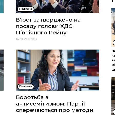
Політика
В’юст затверджено на
посаду голови ХДС
Північного Рейну
14:30, 29.10.2023
Н
к
в
м
ц
Політика
Боротьба з
антисемітизмом: Партії
сперечаються про методи