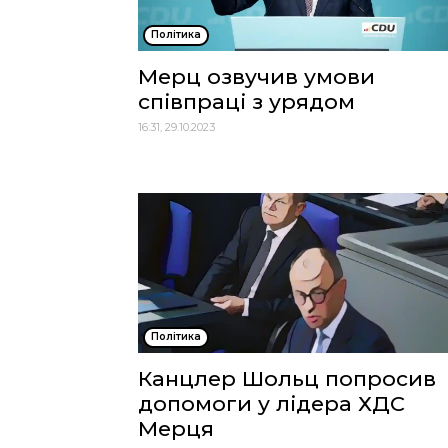
Політика
Мерц озвучив умови
співпраці з урядом
16:31, 29.10.2023
Політика
Канцлер Шольц попросив
допомоги у лідера ХДС
Мерця