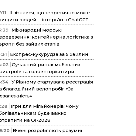
:11
ІІ зізнався, що теоретично може
нищити людей, – інтерв’ю з ChatGPT
6:39
Міжнародні морські
еревезення: контейнерна логістика з
вропи без зайвих етапів
5:31
Експрес-кукурудза за 5 хвилин
4:02
Сучасний ринок мобільних
ристроїв та головні орієнтири
3:34
У Рівному стартувала реєстрація
а благодійний велопробіг «За
езалежність»
1:28
Ігри для мільйонерів: чому
болівальникам буде важко
отрапити на ОІ-2028
9:20
Вчені розробляють розумні