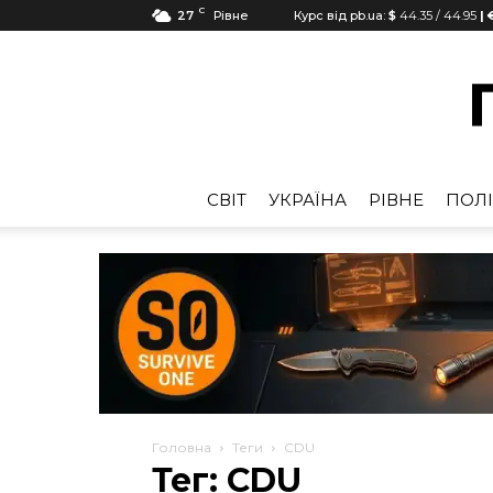
C
27
Рівне
Курс від pb.ua:
$
44.35
/
44.95
| 
CВІТ
УКРАЇНА
РІВНЕ
ПОЛІ
Головна
Теги
CDU
Тег: CDU