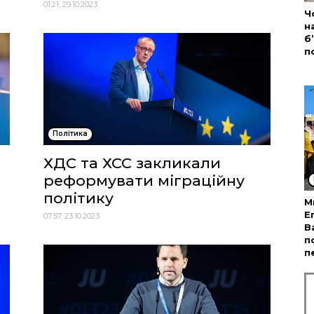
01:21, 29.10.2023
Ч
н
б
п
Політика
ХДС та ХСС закликали
реформувати міграційну
політику
М
Е
07:57, 23.10.2023
В
п
п