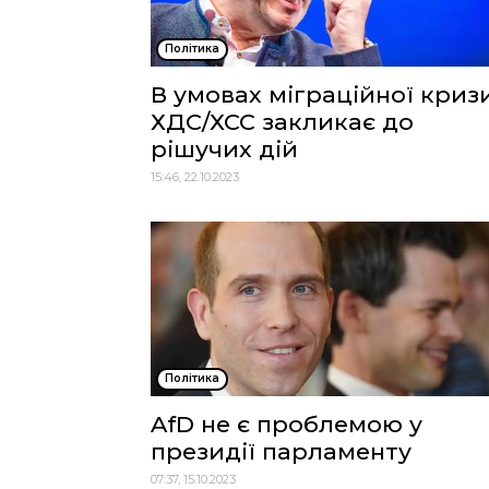
Політика
В умовах міграційної криз
ХДС/ХСС закликає до
рішучих дій
15:46, 22.10.2023
Політика
AfD не є проблемою у
президії парламенту
07:37, 15.10.2023