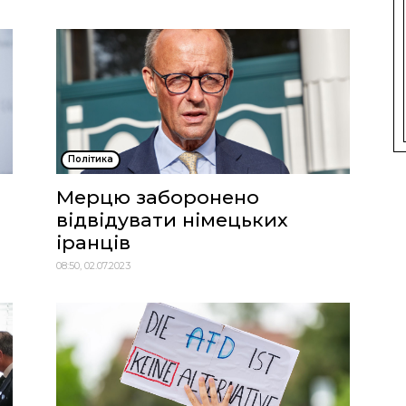
Політика
Мерцю заборонено
відвідувати німецьких
іранців
08:50, 02.07.2023