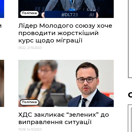
Політика
и
Лідер Молодого союзу хоче
проводити жорсткіший
курс щодо міграції
05:22, 21.10.2023
Політика
ХДС закликає “зелених” до
виправлення ситуації
15:29, 14.10.2023