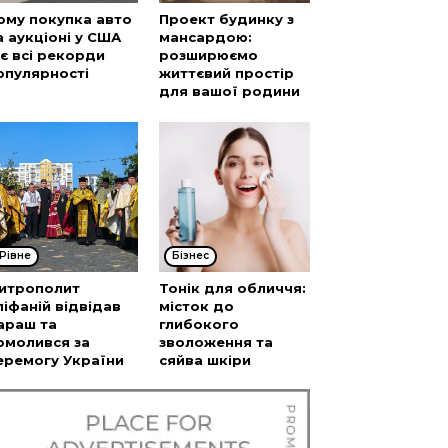
ому покупка авто
Проект будинку з
а аукціоні у США
мансардою:
’є всі рекорди
розширюємо
опулярності
життєвий простір
для вашої родини
Рівне
Бізнес
итрополит
Тонік для обличчя:
піфаній відвідав
місток до
араш та
глибокого
омолився за
зволоження та
еремогу України
сяйва шкіри