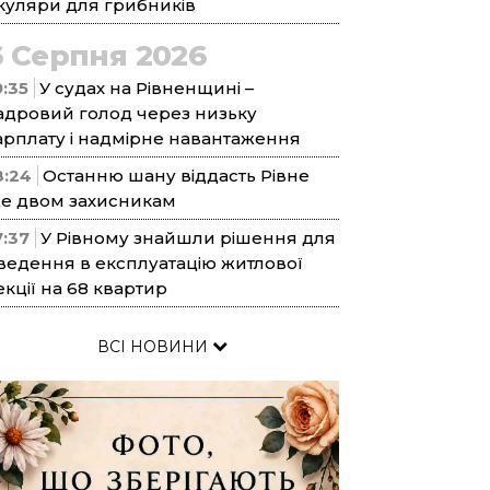
куляри для грибників
6 Серпня 2026
9:35
У судах на Рівненщині –
адровий голод через низьку
арплату і надмірне навантаження
8:24
Останню шану віддасть Рівне
е двом захисникам
7:37
У Рівному знайшли рішення для
ведення в експлуатацію житлової
екції на 68 квартир
ВСІ НОВИНИ