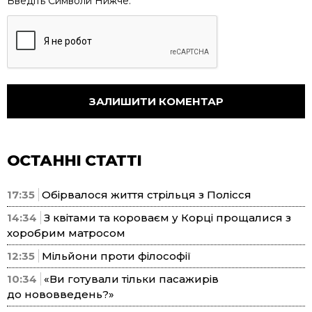
Введіть Символи Нижче:
ОСТАННІ СТАТТІ
17:35
Обірвалося життя стрільця з Полісся
14:34
З квітами та короваєм у Корці прощалися з
хоробрим матросом
12:35
Мільйони проти філософії
10:34
«Ви готували тільки пасажирів
до нововведень?»