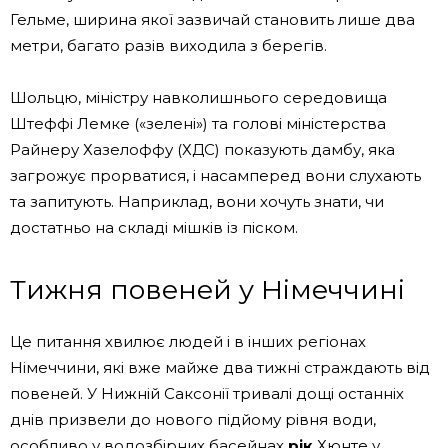
Гельме, ширина якої зазвичай становить лише два
метри, багато разів виходила з берегів.
Шольцю, міністру навколишнього середовища
Штеффі Лемке («зелені») та голові міністерства
Райнеру Хазелоффу (ХДС) показують дамбу, яка
загрожує прорватися, і насамперед вони слухають
та запитують. Наприклад, вони хочуть знати, чи
достатньо на складі мішків із піском.
Тижня повеней у Німеччині
Це питання хвилює людей і в інших регіонах
Німеччини, які вже майже два тижні страждають від
повеней. У Нижній Саксонії тривалі дощі останніх
днів призвели до нового підйому рівня води,
особливо у водозбірних басейнах
рік
Хюнте у