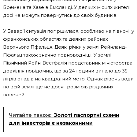
Бремена та Хазе в Емсланді. У деяких місцях жителі
досі не можуть повернутись до своїх будинків.
У Баварії ситуація погіршилася, особливо на півночі, у
франконських областях та деяких районах
Верхнього Пфальця. Деякі річки у землі Рейнланд-
Пфальц також значно повноводніші. У землі
Північний Рейн-Вестфалія представник міністерства
довкілля повідомив, що за 24 години випало до 35
літрів опадів на квадратний метр. Однак рівень води
по всій землі ще не досяг розмірів різдвяних
повеней.
Читайте також:
Золоті паспортні схеми
для інвесторів є незаконними