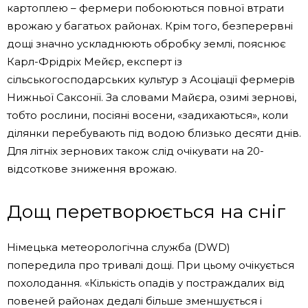
картоплею – фермери побоюються повної втрати
врожаю у багатьох районах. Крім того, безперервні
дощі значно ускладнюють обробку землі, пояснює
Карл-Фрідріх Мейєр, експерт із
сільськогосподарських культур з Асоціації фермерів
Нижньої Саксонії. За словами Майєра, озимі зернові,
тобто рослини, посіяні восени, «задихаються», коли
ділянки перебувають під водою близько десяти днів.
Для літніх зернових також слід очікувати на 20-
відсоткове зниження врожаю.
Дощ перетворюється на сніг
Німецька метеорологічна служба (DWD)
попередила про тривалі дощі. При цьому очікується
похолодання. «Кількість опадів у постраждалих від
повеней районах дедалі більше зменшується і