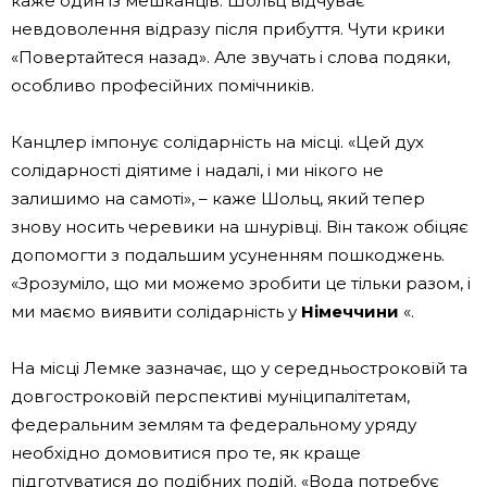
каже один із мешканців. Шольц відчуває
невдоволення відразу після прибуття. Чути крики
«Повертайтеся назад». Але звучать і слова подяки,
особливо професійних помічників.
Канцлер імпонує солідарність на місці. «Цей дух
солідарності діятиме і надалі, і ми нікого не
залишимо на самоті», – каже Шольц, який тепер
знову носить черевики на шнурівці. Він також обіцяє
допомогти з подальшим усуненням пошкоджень.
«Зрозуміло, що ми можемо зробити це тільки разом, і
ми маємо виявити солідарність у
Німеччини
«.
На місці Лемке зазначає, що у середньостроковій та
довгостроковій перспективі муніципалітетам,
федеральним землям та федеральному уряду
необхідно домовитися про те, як краще
підготуватися до подібних подій. «Вода потребує