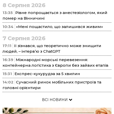
8 Серпня 2026
13:35
Рівне попрощається з анестезіологом, який
помер на Вінничині
10:34
«Мені пощастило, що залишився живим»
7 Серпня 2026
17:11
ІІ зізнався, що теоретично може знищити
людей, – інтерв’ю з ChatGPT
16:39
Міжнародні морські перевезення:
контейнерна логістика з Європи без зайвих етапів
15:31
Експрес-кукурудза за 5 хвилин
14:02
Сучасний ринок мобільних пристроїв та
головні орієнтири
ВСІ НОВИНИ