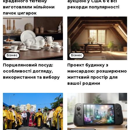
краденого тютюну
аукціоні у США б’є всі
виготовляли мільйони
рекорди популярності
пачок цигарок
Бізнес
Бізнес
Порцеляновий посуд:
Проект будинку з
особливості догляду,
мансардою: розширюємо
використання та вибору
життєвий простір для
вашої родини