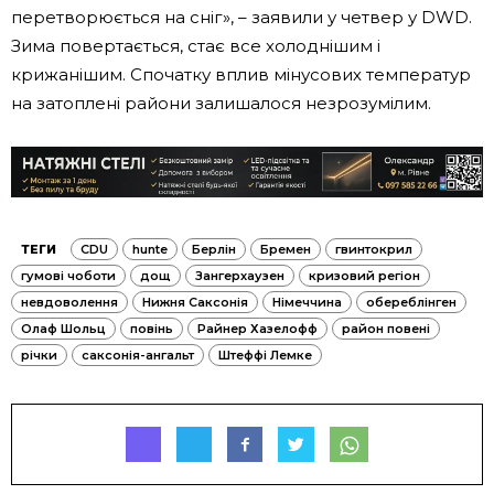
перетворюється на сніг», – заявили у четвер у DWD.
Зима повертається, стає все холоднішим і
крижанішим. Спочатку вплив мінусових температур
на затоплені райони залишалося незрозумілим.
ТЕГИ
CDU
hunte
Берлін
Бремен
гвинтокрил
гумові чоботи
дощ
Зангерхаузен
кризовий регіон
невдоволення
Нижня Саксонія
Німеччина
обереблінген
Олаф Шольц
повінь
Райнер Хазелофф
район повені
річки
саксонія-ангальт
Штеффі Лемке