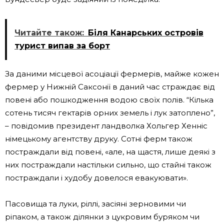
Читайте також:
Біля Канарських островів
турист випав за борт
За даними місцевої асоціації фермерів, майже кожен
фермер у Нижній Саксонії в даний час страждає від
повені або пошкодження водою своїх полів. “Кілька
сотень тисяч гектарів орних земель і лук затоплено”,
– повідомив президент ландволка Хольгер Хенніс
німецькому агентству друку. Сотні ферм також
постраждали від повені, «але, на щастя, лише деякі з
них постраждали настільки сильно, що стайні також
постраждали і худобу довелося евакуювати».
Пасовища та луки, ріллі, засіяні зерновими чи
ріпаком, а також ділянки з цукровим буряком чи