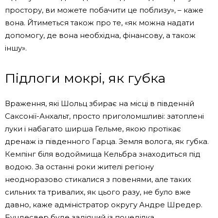
простору, ви можете побачити це поблизу», – каже
вона. Йтиметься також про те, «як можна надати
допомогу, де вона необхідна, фінансову, а також
іншу».
Підлоги мокрі, як губка
Враження, які Шольц збирає на місці в південній
Саксонії-Анхальт, просто приголомшливі: затоплені
луки і набагато ширша Гельме, якою протікає
дренаж із південного Гарца. Земля волога, як губка.
Кемпінг біля водоймища Кельбра знаходиться під
водою. За останні роки жителі регіону
неодноразово стикалися з повенями, але таких
сильних та тривалих, як цього разу, не було вже
давно, каже адміністратор округу Андре Шредер.
Бундесвер буде задіяний із понеділка.