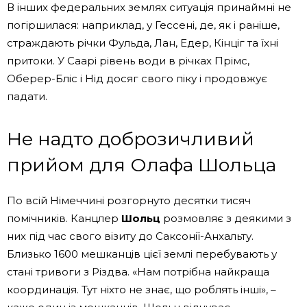
В інших федеральних землях ситуація принаймні не
погіршилася: наприклад, у Гессені, де, як і раніше,
страждають річки Фульда, Лан, Едер, Кінціг та їхні
притоки. У Саарі рівень води в річках Прімс,
Оберер-Бліс і Нід досяг свого піку і продовжує
падати.
Не надто доброзичливий
прийом для Олафа Шольца
По всій Німеччині розгорнуто десятки тисяч
помічників. Канцлер
Шольц
розмовляє з деякими з
них під час свого візиту до Саксонії-Анхальту.
Близько 1600 мешканців цієї землі перебувають у
стані тривоги з Різдва. «Нам потрібна найкраща
координація. Тут ніхто не знає, що роблять інші», –