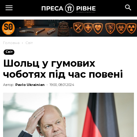
Головна
Cвіт
Cвіт
Шольц у гумових
чоботях під час повені
Автор:
Pavlo Ukrainian
-
19:00, 08.01.2024