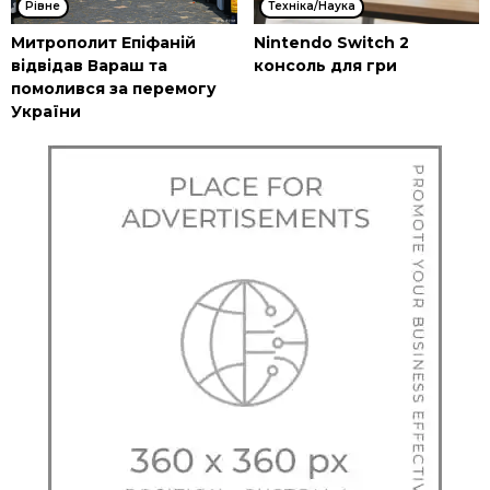
Рівне
Техніка/Наука
Митрополит Епіфаній
Nintendo Switch 2
відвідав Вараш та
консоль для гри
помолився за перемогу
України