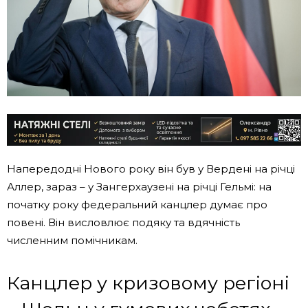
Напередодні Нового року він був у Вердені на річці
Аллер, зараз – у Зангерхаузені на річці Гельмі: на
початку року федеральний канцлер думає про
повені. Він висловлює подяку та вдячність
численним помічникам.
Канцлер у кризовому регіоні