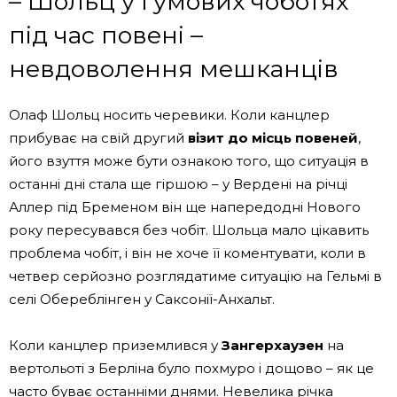
– Шольц у гумових чоботях
під час повені –
невдоволення мешканців
Олаф Шольц носить черевики. Коли канцлер
прибуває на свій другий
візит до місць повеней
,
його взуття може бути ознакою того, що ситуація в
останні дні стала ще гіршою – у Вердені на річці
Аллер під Бременом він ще напередодні Нового
року пересувався без чобіт. Шольца мало цікавить
проблема чобіт, і він не хоче її коментувати, коли в
четвер серйозно розглядатиме ситуацію на Гельмі в
селі Обереблінген у Саксонії-Анхальт.
Коли канцлер приземлився у
Зангерхаузен
на
вертольоті з Берліна було похмуро і дощово – як це
часто буває останніми днями. Невелика річка