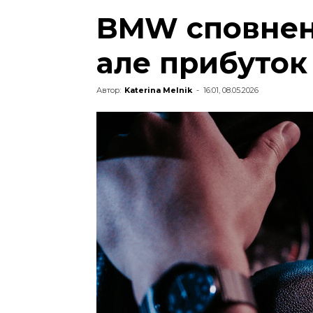
BMW сповнен
але прибуток
Автор:
Katerina Melnik
-
16:01, 08.05.2026