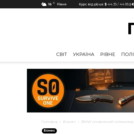
C
16
Рівне
Курс від pb.ua:
$
44.35
/
44.95
| €
CВІТ
УКРАЇНА
РІВНЕ
ПОЛІ
Головна
Бізнес
BMW сповнений оптимізму,
Бізнес