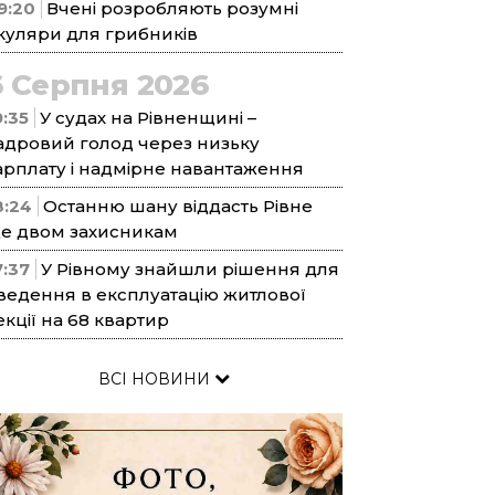
9:20
Вчені розробляють розумні
куляри для грибників
6 Серпня 2026
9:35
У судах на Рівненщині –
адровий голод через низьку
арплату і надмірне навантаження
8:24
Останню шану віддасть Рівне
е двом захисникам
7:37
У Рівному знайшли рішення для
ведення в експлуатацію житлової
екції на 68 квартир
ВСІ НОВИНИ