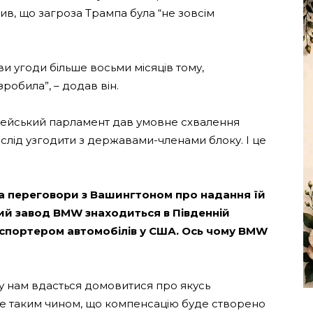
явив, що загроза Трампа була “не зовсім
 угоди більше восьми місяців тому,
робила”, – додав він.
ейський парламент дав умовне схвалення
 слід узгодити з державами-членами блоку. І це
ла переговори з Вашингтоном про надання їй
ший завод BMW знаходиться в Південній
експортером автомобілів у США. Ось чому BMW
у нам вдасться домовитися про якусь
е таким чином, що компенсацію буде створено