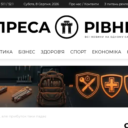
51.1
/
52.1
Субота, 8 Серпня, 2026
Про нас / Контакти
З питань рекл
ТИКА
БІЗНЕС
ЗДОРОВ'Я
СПОРТ
ЕКОНОМІКА
Преса
Рівне
 але прибуток таки падає