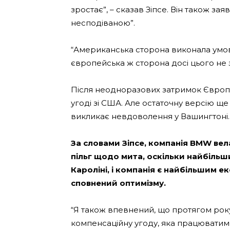
зростає”, – сказав Зіпсе. Він також за
несподіваною”.
“Американська сторона виконала умови
європейська ж сторона досі цього не з
Після неодноразових затримок Європ
угоді зі США. Але остаточну версію ще
викликає невдоволення у Вашингтоні.
За словами Зіпсе, компанія BMW ве
пільг щодо мита, оскільки найбіль
Кароліні, і компанія є найбільшим 
сповнений оптимізму.
“Я також впевнений, що протягом рок
компенсаційну угоду, яка працюватим