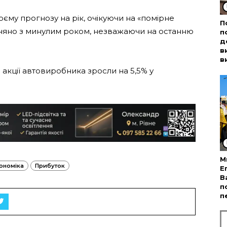
му прогнозу на рік, очікуючи на «помірне
П
вняно з минулим роком, незважаючи на останню
п
д
в
в
в акції автовиробника зросли на 5,5% у
М
ономіка
Прибуток
Е
В
п
п