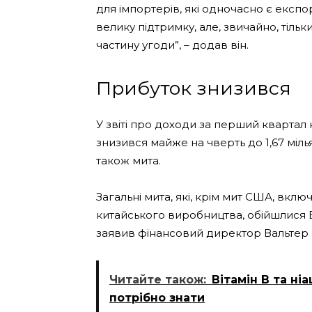
для імпортерів, які одночасно є експо
велику підтримку, але, звичайно, ті
частину угоди”, – додав він.
Прибуток знизився
У звіті про доходи за перший кварта
знизився майже на чверть до 1,67 міль
також мита.
Загальні мита, які, крім мит США, вкл
китайського виробництва, обійшлися 
заявив фінансовий директор Вальтер 
Читайте також:
Вітамін B та н
потрібно знати