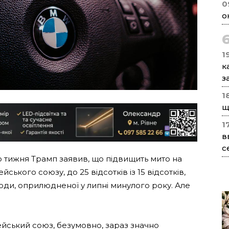
0
о
1
к
з
1
щ
1
в
с
о тижня Трамп заявив, що підвищить мито на
ського союзу, до 25 відсотків із 15 відсотків,
оди, оприлюдненої у липні минулого року. Але
пейський союз, безумовно, зараз значно