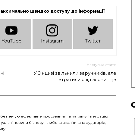
максимально швидко доступу до інформації
YouTube
Instagram
Twitter
Наступна стаття
ні
У Зінцизі звільнили заручників, але
втратили слід злочинців
безпечую ефективне просування та нативну інтеграцію
туальні новини бізнесу, глибока аналітика та аудиторія,
нту.