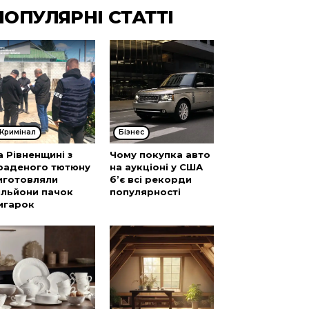
ПОПУЛЯРНІ СТАТТІ
Кримінал
Бізнес
а Рівненщині з
Чому покупка авто
раденого тютюну
на аукціоні у США
иготовляли
б’є всі рекорди
ільйони пачок
популярності
игарок