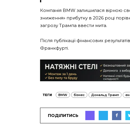
Компанія BMW залишилася вірною своє
зниження» прибутку в 2026 році порі
загрозу Трампа ввести мита.
Після публікації фінансових результаті
Франкфурті.
ТЕГИ
BMW
бізнес
Дональд Трамп
ек
ПОДІЛИТИСЬ