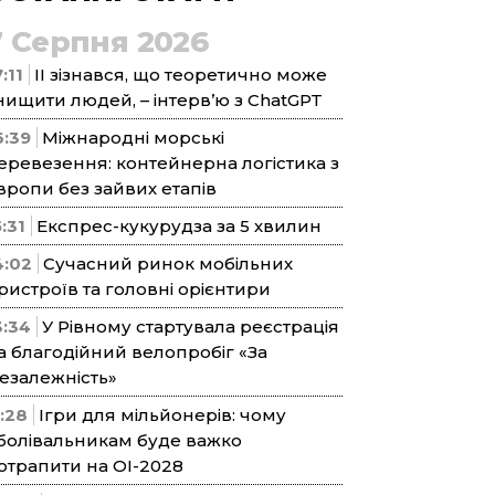
7 Серпня 2026
:11
ІІ зізнався, що теоретично може
нищити людей, – інтерв’ю з ChatGPT
6:39
Міжнародні морські
еревезення: контейнерна логістика з
вропи без зайвих етапів
5:31
Експрес-кукурудза за 5 хвилин
4:02
Сучасний ринок мобільних
ристроїв та головні орієнтири
3:34
У Рівному стартувала реєстрація
а благодійний велопробіг «За
езалежність»
1:28
Ігри для мільйонерів: чому
болівальникам буде важко
отрапити на ОІ-2028