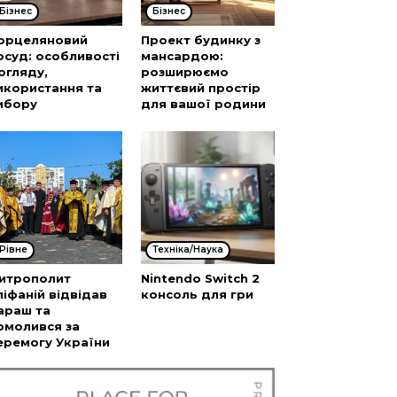
Бізнес
Бізнес
орцеляновий
Проект будинку з
осуд: особливості
мансардою:
огляду,
розширюємо
икористання та
життєвий простір
ибору
для вашої родини
Рівне
Техніка/Наука
итрополит
Nintendo Switch 2
піфаній відвідав
консоль для гри
араш та
омолився за
еремогу України