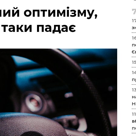
ий оптимізму,
17
 таки падає
з
1
п
Є
1
1
п
1
н
Н
1
в
п