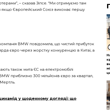
ртерами”, – сказав Зіпсе. “Ми отримуємо там
льки якщо Європейський Союз виконає першу
л компанія BMW повідомила, що чистий прибуток
ярда євро через жорстку конкуренцію в Китаї, а
Н
к
в
м
ючають також мита ЄС на електромобілі
ц
BMW приблизно 300 мільйонів євро за квартал,
Мертль.
іацинамід у щоденному догляді: що