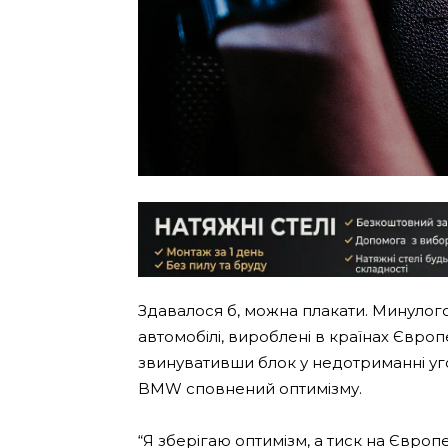
Здавалося б, можна плакати. Минулог
автомобілі, вироблені в країнах Європей
звинувативши блок у недотриманні уг
BMW сповнений оптимізму.
“Я зберігаю оптимізм, а тиск на Євро