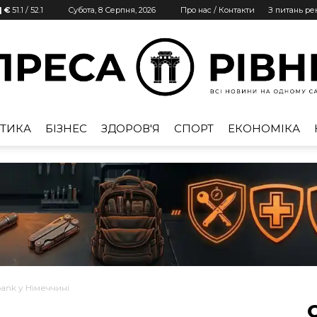
| €
51.1
/
52.1
Субота, 8 Серпня, 2026
Про нас / Контакти
З питань р
ТИКА
БІЗНЕС
ЗДОРОВ'Я
СПОРТ
ЕКОНОМІКА
Преса
Рівне
ank у Німеччині