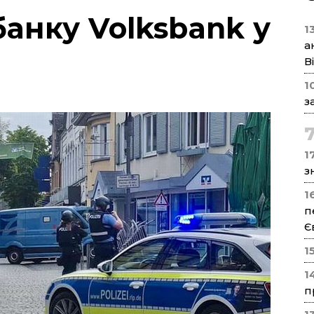
банку Volksbank у
1
а
В
1
з
17
з
1
п
Є
1
1
п