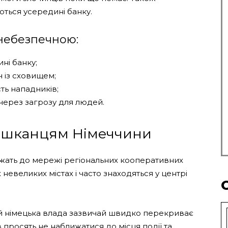
ються усередині банку.
 небезпечною:
ні банку;
 із сховищем;
сть нападників;
 через загрозу для людей.
ешканцям Німеччини
ежать до мережі регіональних кооперативних
 невеликих містах і часто знаходяться у центрі
ій німецька влада зазвичай швидко перекриває
 просять не наближатися до місця події та