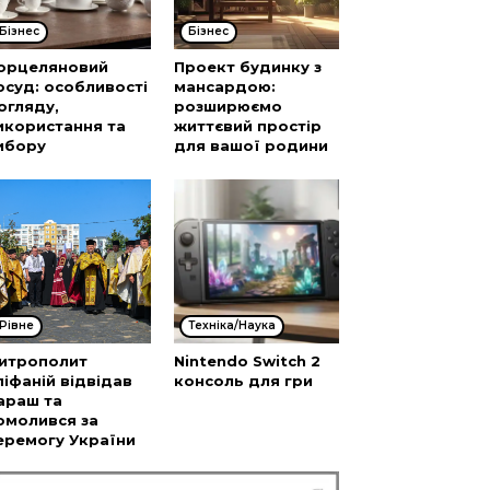
Бізнес
Бізнес
орцеляновий
Проект будинку з
осуд: особливості
мансардою:
огляду,
розширюємо
икористання та
життєвий простір
ибору
для вашої родини
Рівне
Техніка/Наука
итрополит
Nintendo Switch 2
піфаній відвідав
консоль для гри
араш та
омолився за
еремогу України