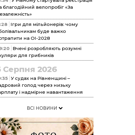
3:34
У Рівному стартувала реєстрація
а благодійний велопробіг «За
езалежність»
1:28
Ігри для мільйонерів: чому
болівальникам буде важко
отрапити на ОІ-2028
9:20
Вчені розробляють розумні
куляри для грибників
6 Серпня 2026
9:35
У судах на Рівненщині –
адровий голод через низьку
арплату і надмірне навантаження
ВСІ НОВИНИ