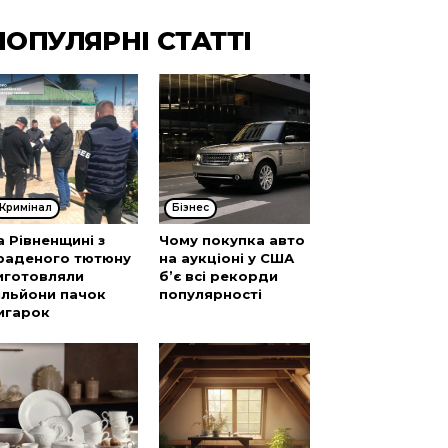
ПОПУЛЯРНІ СТАТТІ
Кримінал
Бізнес
а Рівненщині з
Чому покупка авто
раденого тютюну
на аукціоні у США
иготовляли
б’є всі рекорди
ільйони пачок
популярності
игарок