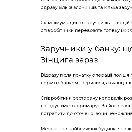
одразу кілька злочинців та кілька заруч
Як мінімум один із заручників — водій 
співробітники перевозять готівку між
Заручники у банку: що
Зінцига зараз
Відразу після початку операції поліці
поруч із банком закрилися, а вулиці 
Співробітник ресторану неподалік роз
нагадує «місто-примару». За його сло
потрапити до оточеної зони неможлив
Мешканців найближчих будинків поліц