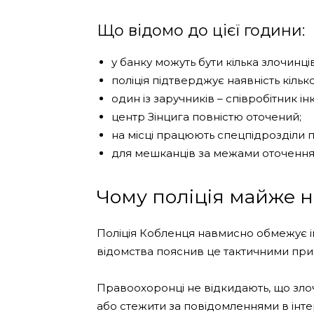
Що відомо до цієї години:
у банку можуть бути кілька злочинців
поліція підтверджує наявність кільк
один із заручників – співробітник і
центр Зінцига повністю оточений;
на місці працюють спецпідрозділи по
для мешканців за межами оточення
Чому поліція майже н
Поліція Кобленця навмисно обмежує і
відомства пояснив це тактичними при
Правоохоронці не відкидають, що зло
або стежити за повідомленнями в інтер