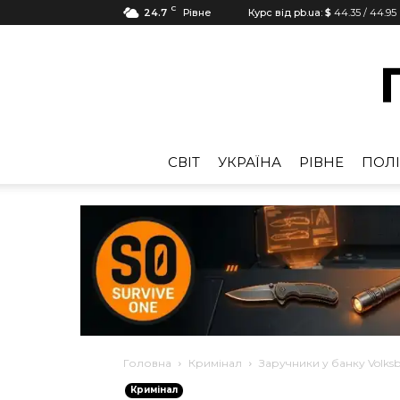
C
24.7
Рівне
Курс від pb.ua:
$
44.35
/
44.95
CВІТ
УКРАЇНА
РІВНЕ
ПОЛІ
Головна
Кримінал
Заручники у банку Volksb
Кримінал