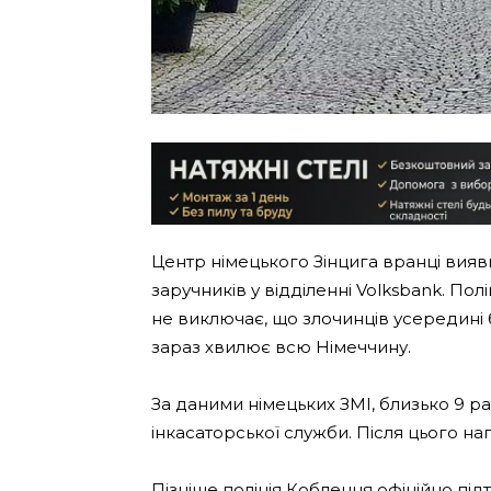
Центр німецького Зінцига вранці вия
заручників у відділенні Volksbank. Пол
не виключає, що злочинців усередині б
зараз хвилює всю Німеччину.
За даними німецьких ЗМІ, близько 9 ра
інкасаторської служби. Після цього н
Пізніше поліція Кобленця офіційно під