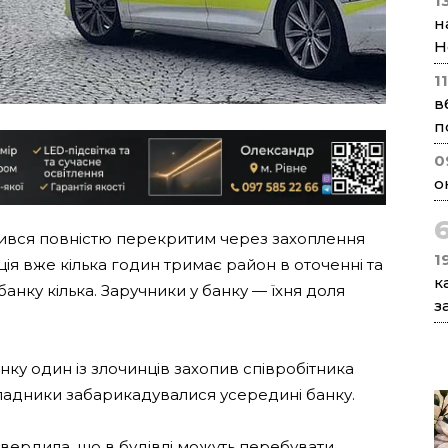
1
н
Н
1
в
п
0
о
вився повністю перекритим через захоплення
1
іція вже кілька годин тримає район в оточенні та
к
анку кілька. Заручники у банку — їхня доля
з
нку один із злочинців захопив співробітника
ападники забарикадувалися усередині банку.
твердила, що в будівлі можуть перебувати