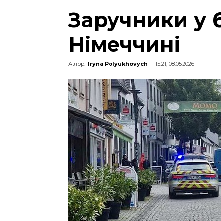
Заручники у 
Німеччині
Автор:
Iryna Polyukhovych
-
15:21, 08.05.2026