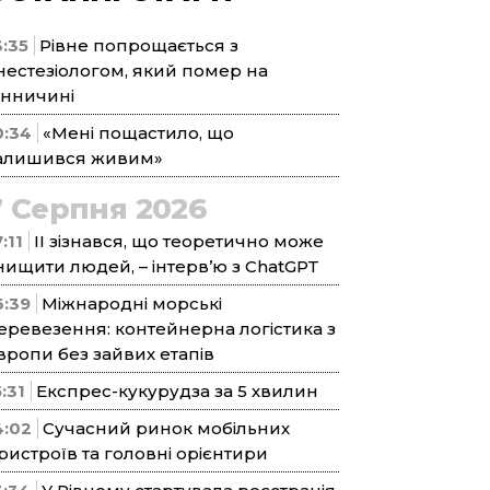
3:35
Рівне попрощається з
нестезіологом, який помер на
інничині
0:34
«Мені пощастило, що
алишився живим»
7 Серпня 2026
:11
ІІ зізнався, що теоретично може
нищити людей, – інтерв’ю з ChatGPT
6:39
Міжнародні морські
еревезення: контейнерна логістика з
вропи без зайвих етапів
5:31
Експрес-кукурудза за 5 хвилин
4:02
Сучасний ринок мобільних
ристроїв та головні орієнтири