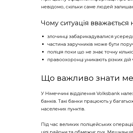
невідомо, скільки саме людей залиша
Чому ситуація вважається
злочинці забарикадувалися усереди
частина заручників може бути поруч
поліція поки що не знає точну кількі
правоохоронці уникають різких дій
Що важливо знати м
У Німеччині відділення Volksbank нал
банків. Такі банки працюють у багатьох
населених пунктів.
Під час великих поліцейських операц
цілі райони та обмежує рух. Мешканців