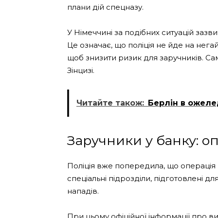
плани дій спецназу.
У Німеччині за подібних ситуацій зазв
Це означає, що поліція не йде на негай
щоб знизити ризик для заручників. Сам
Зінцизі.
Читайте також:
Берлін в ожелед
Заручники у банку: о
Поліція вже попередила, що операція
спеціальні підрозділи, підготовлені д
нападів.
При цьому офіційної інформації про в