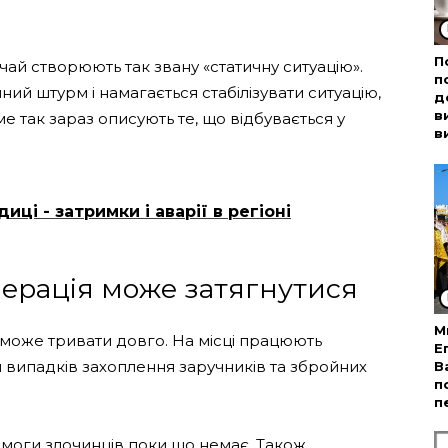
П
ичай створюють так звану «статичну ситуацію».
п
ний штурм і намагається стабілізувати ситуацію,
д
в
е так зараз описують те, що відбувається у
в
иці - затримки і аварії в регіоні
перація може затягнутися
М
 може тривати довго. На місці працюють
Е
ля випадків захоплення заручників та збройних
В
п
п
имоги злочинців поки що немає. Також