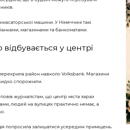
ників.
інкасаторської машини. У Німеччині такі
 банками, магазинами та банкоматами.
 відбувається у центрі
я перекрила район навколо Volksbank. Магазини
швидко спорожніли.
повів журналістам, що центр міста зараз
вами, людей на вулицях практично немає, а
о.
ія попросила залишатися усередині приміщень.