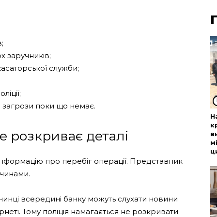
;
ох заручників;
нкасаторської служби;
ліції;
 загрози поки що немає.
Н
к
е розкриває деталі
в
м
ц
нформацію про перебіг операції. Представник
чинами.
чинці всередині банку можуть слухати новини
неті. Тому поліція намагається не розкривати