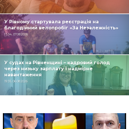
У Рівному стартувала реєстрація на
благодійний велопробіг «За Незалежність»
13:34, 07.08.2026
У судах на Рівненщині – кадровий голод
через низьку зарплату і надмірне
навантаження
19:35, 06.08.2026