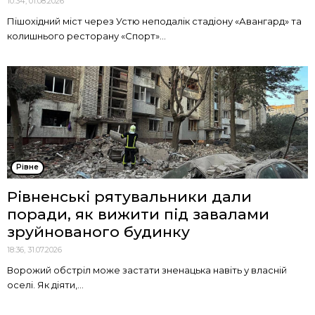
10:34, 01.08.2026
Пішохідний міст через Устю неподалік стадіону «Авангард» та
колишнього ресторану «Спорт»...
Рівне
Рівненські рятувальники дали
поради, як вижити під завалами
зруйнованого будинку
18:36, 31.07.2026
Ворожий обстріл може застати зненацька навіть у власній
оселі. Як діяти,...