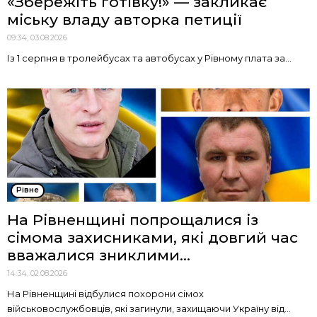
«Збережіть готівку!» — закликає
міську владу авторка петиції
09:34, 03.08.2026
Із 1 серпня в тролейбусах та автобусах у Рівному плата за...
Рівне
На Рівненщині попрощалися із
сімома захисниками, які довгий час
вважалися зниклими...
14:34, 02.08.2026
На Рівненщині відбулися похорони сімох
військовослужбовців, які загинули, захищаючи Україну від...