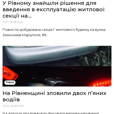
У Рівному знайшли рішення для
введення в експлуатацію житлової
секції на...
17:37, 06.08.2026
Повністю добудована секція Г житлового будинку на вулиці
Захисників Маріуполя, 89...
Рівне
На Рівненщині зловили двох п’яних
водіїв
16:34, 06.08.2026
На дорогах продовжують фіксувати випадки керування