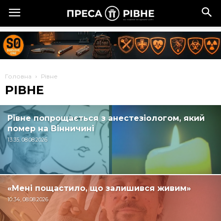
Головна
Рівне
РІВНЕ
Рівне попрощається з анестезіологом, який
помер на Вінничині
13:35, 08.08.2026
«Мені пощастило, що залишився живим»
10:34, 08.08.2026