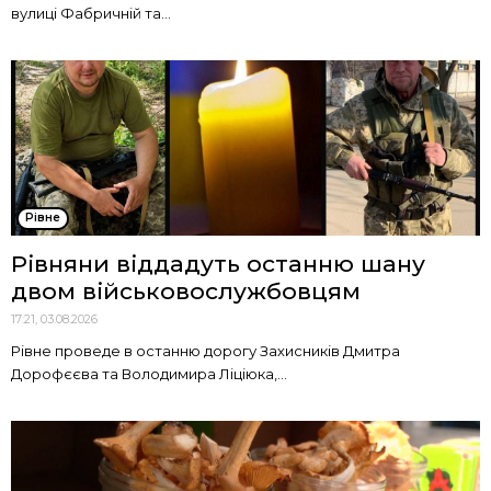
вулиці Фабричній та...
Рівне
Рівняни віддадуть останню шану
двом військовослужбовцям
17:21, 03.08.2026
Рівне проведе в останню дорогу Захисників Дмитра
Дорофєєва та Володимира Ліціюка,...