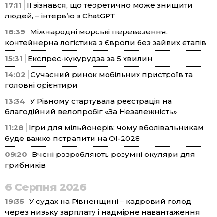
17:11
ІІ зізнався, що теоретично може знищити
людей, – інтерв’ю з ChatGPT
16:39
Міжнародні морські перевезення:
контейнерна логістика з Європи без зайвих етапів
15:31
Експрес-кукурудза за 5 хвилин
14:02
Сучасний ринок мобільних пристроїв та
головні орієнтири
13:34
У Рівному стартувала реєстрація на
благодійний велопробіг «За Незалежність»
11:28
Ігри для мільйонерів: чому вболівальникам
буде важко потрапити на ОІ-2028
09:20
Вчені розробляють розумні окуляри для
грибників
6 Серпня 2026
19:35
У судах на Рівненщині – кадровий голод
через низьку зарплату і надмірне навантаження