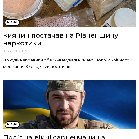
Рівне
Киянин постачав на Рівненщину
наркотики
16:35, 30.07.2026
До суду направили обвинувачувальний акт щодо 29-річного
мешканця Києва, який постачав...
Рівне
Поліг на війні сарненчанин з