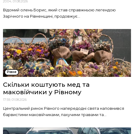
20:04, 01.08.2026
Відомий олень Борис, який став справжньою легендою
Зарічного на Рівненщині, продовжує...
Рівне
Скільки коштують мед та
маковійчики у Рівному
17:59, 01.08.2026
Центральний ринок Рівного напередодні свята наповнився
барвистими маковійчиками, пахучими травами та...