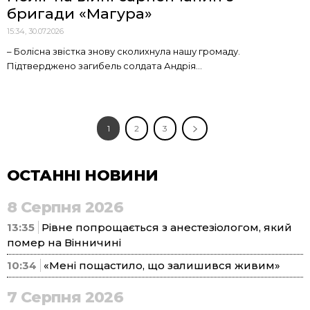
бригади «Магура»
15:34, 30.07.2026
– Болісна звістка знову сколихнула нашу громаду.
Підтверджено загибель солдата Андрія...
1
2
3
ОСТАННІ НОВИНИ
8 Серпня 2026
13:35
Рівне попрощається з анестезіологом, який
помер на Вінничині
10:34
«Мені пощастило, що залишився живим»
7 Серпня 2026