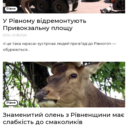
Рівне
У Рівному відремонтують
Привокзальну площу
20:04, 01.08.2026
«І це така «краса» зустрічає людей при в’їзді до Рівного!» —
обурюються...
Рівне
Знаменитий олень з Рівненщини має
слабкість до смаколиків