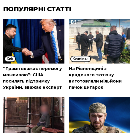
ПОПУЛЯРНІ СТАТТІ
Cвіт
Кримінал
“Трамп вважає перемогу
На Рівненщині з
можливою”: США
краденого тютюну
посилять підтримку
виготовляли мільйони
України, вважає експерт
пачок цигарок