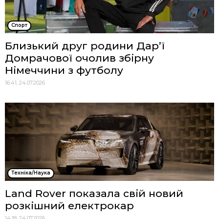
Спорт
Близький друг родини Дар’ї
Домрачової очолив збірну
Німеччини з футболу
16:41, 24.07.2026
Техніка/Наука
Land Rover показала свій новий
розкішний електрокар
14:18, 24.07.2026