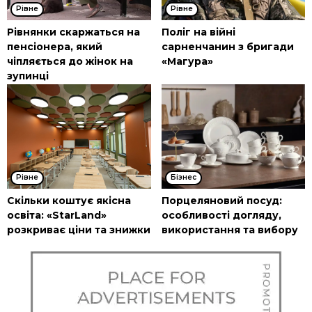
Рівне
Рівне
Рівнянки скаржаться на
Поліг на війні
пенсіонера, який
сарненчанин з бригади
чіпляється до жінок на
«Магура»
зупинці
Рівне
Бізнес
Скільки коштує якісна
Порцеляновий посуд:
освіта: «StarLand»
особливості догляду,
розкриває ціни та знижки
використання та вибору