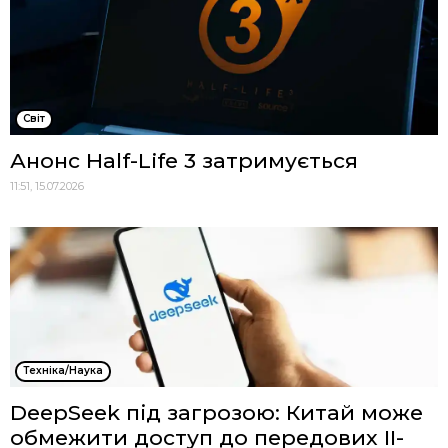
Cвіт
Анонс Half-Life 3 затримується
11:51, 15.07.2026
Техніка/Наука
DeepSeek під загрозою: Китай може
обмежити доступ до передових ІІ-