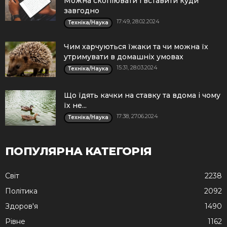
Можна скопіювати і вставити куди
завгодно
17:49, 28.02.2024
Техніка/Наука
Чим харчуються їжаки та чи можна їх
утримувати в домашніх умовах
15:31, 28.03.2024
Техніка/Наука
Що їдять качки на ставку та вдома і чому
їх не...
17:38, 27.06.2024
Техніка/Наука
ПОПУЛЯРНА КАТЕГОРІЯ
Cвіт
2238
Політика
2092
Здоров'я
1490
Рівне
1162