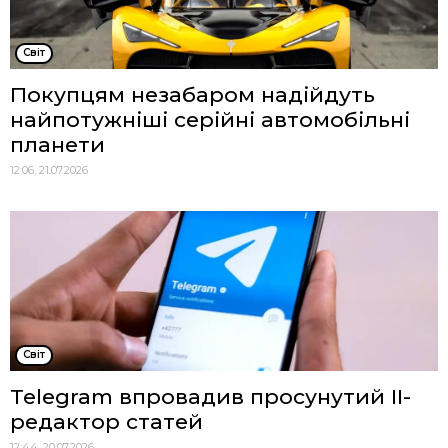
Cвіт
Покупцям незабаром надійдуть
найпотужніші серійні автомобільні
планети
12:06, 21.07.2026
Cвіт
Telegram впровадив просунутий ІІ-
редактор статей
12:44, 20.07.2026