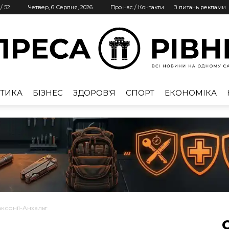
/
52
Четвер, 6 Серпня, 2026
Про нас / Контакти
З питань реклами
ТИКА
БІЗНЕС
ЗДОРОВ'Я
СПОРТ
ЕКОНОМІКА
Преса
Рівне
ксонії-Анхальт