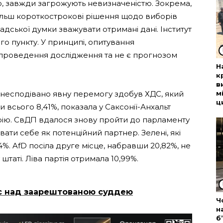
, завжди загрожують невизначеністю. Зокрема,
 більш короткострокові рішення щодо виборів
дської думки зважувати отримані дані. Інститут
го пункту. У принципі, опитування
проведення дослідження та не є прогнозом
Н
к
в
у несподівано явну перемогу здобув ХДС, який
м
ц
 всього 8,41%, показала у Саксонії-Анхальт
орію. СвДП вдалося знову пройти до парламенту
вати себе як потенційний партнер. Зелені, які
4%. AfD посіла друге місце, набравши 20,82%, не
штаті. Ліва партія отримала 10,99%.
с над заарештованою суддею
Ч
н
б