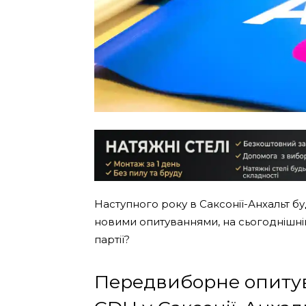
Наступного року в Саксонії-Анхальт б
новими опитуваннями, на сьогоднішній
партії?
Передвиборне опитув