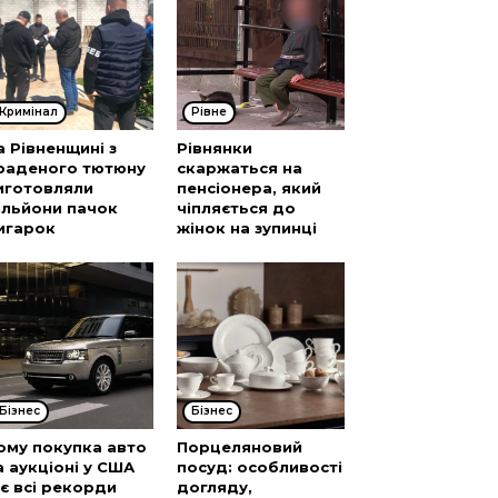
Кримінал
Рівне
а Рівненщині з
Рівнянки
раденого тютюну
скаржаться на
иготовляли
пенсіонера, який
ільйони пачок
чіпляється до
игарок
жінок на зупинці
Бізнес
Бізнес
ому покупка авто
Порцеляновий
а аукціоні у США
посуд: особливості
’є всі рекорди
догляду,