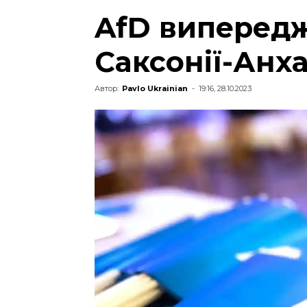
AfD виперед
Саксонії-Анх
Автор:
Pavlo Ukrainian
-
19:16, 28.10.2023