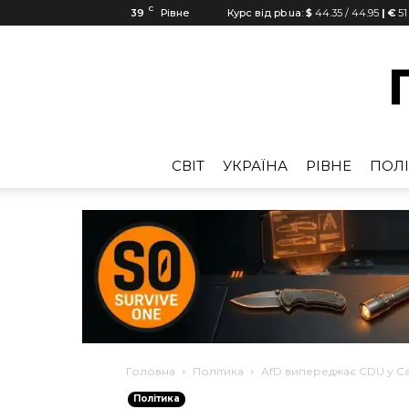
C
39
Рівне
Курс від pb.ua:
$
44.35
/
44.95
| €
51
CВІТ
УКРАЇНА
РІВНЕ
ПОЛІ
Головна
Політика
AfD випереджає CDU у Са
Політика