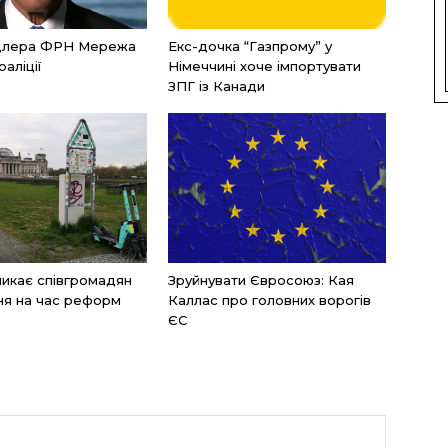
нцлера ФРН Мережа
Екс-дочка “Газпрому” у
оаліції
Німеччині хоче імпортувати
ЗПГ із Канади
икає співгромадян
Зруйнувати Євросоюз: Кая
ня на час реформ
Каллас про головних ворогів
ЄС