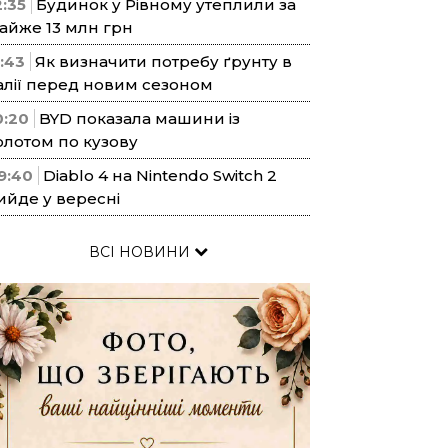
2:35
Будинок у Рівному утеплили за
айже 13 млн грн
1:43
Як визначити потребу ґрунту в
алії перед новим сезоном
0:20
BYD показала машини із
олотом по кузову
9:40
Diablo 4 на Nintendo Switch 2
ийде у вересні
ВСІ НОВИНИ