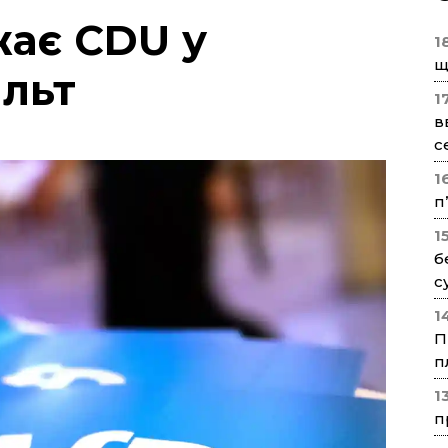
жає CDU у
1
щ
альт
1
в
с
1
п
1
б
с
1
П
п
1
п