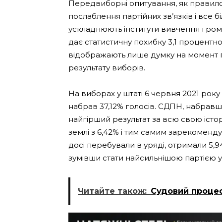
Передвиборні опитування, як правило
послаблення партійних зв’язків і все
ускладнюють інститути вивчення грома
дає статистичну похибку 3,1 процентно
відображають лише думку на момент 
результату виборів.
На виборах у штаті 6 червня 2021 рок
набрав 37,12% голосів. СДПН, набравши
найгірший результат за всю свою іст
землі з 6,42% і тим самим зарекоменду
досі перебували в уряді, отримали 5,9
зумівши стати найсильнішою партією у 
Читайте також:
Судовий проце