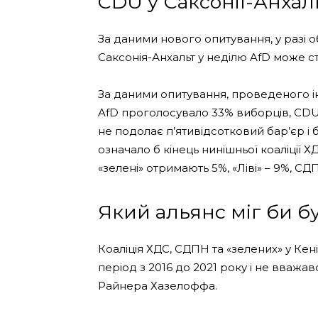
CDU у Саксонії-Анхал
За даними нового опитування, у разі 
Саксонія-Анхальт у неділю AfD може 
За даними опитування, проведеного інс
AfD проголосувало 33% виборців, CDU
не подолає п’ятивідсотковий бар’єр і
означало б кінець нинішньої коаліції 
«зелені» отримають 5%, «Ліві» – 9%, СД
Який альянс міг би 
Коаліція ХДС, СДПН та «зелених» у Кен
період з 2016 до 2021 року і не вваж
Райнера Хазелоффа.