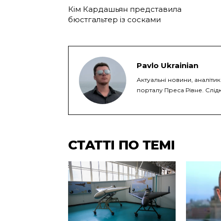
Кім Кардашьян представила
бюстгальтер із сосками
Pavlo Ukrainian
Актуальні новини, аналіти
порталу Преса Рівне. Слідк
СТАТТІ ПО ТЕМІ