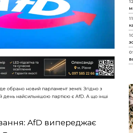
1
м
1
к
1
з
0
в
уде обрано новий парламент землі. Згідно з
 день найсильнішою партією є AfD. А що інші
ання: AfD випереджає