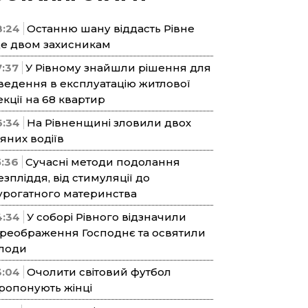
8:24
Останню шану віддасть Рівне
е двом захисникам
7:37
У Рівному знайшли рішення для
ведення в експлуатацію житлової
екції на 68 квартир
6:34
На Рівненщині зловили двох
’яних водіїв
5:36
Сучасні методи подолання
езпліддя, від стимуляції до
урогатного материнства
4:34
У соборі Рівного відзначили
реображення Господнє та освятили
лоди
3:04
Очолити світовий футбол
ропонують жінці