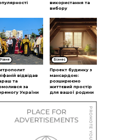
опулярності
використання та
вибору
Рівне
Бізнес
итрополит
Проект будинку з
піфаній відвідав
мансардою:
араш та
розширюємо
омолився за
життєвий простір
еремогу України
для вашої родини