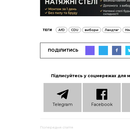
ТЕГИ
AfD
CDU
вибори
Ландтаг
Ні
ПОДІЛИТИСЬ
Підписуйтесь у соцмережах для 
Telеgram
Facebook
Попередня стаття