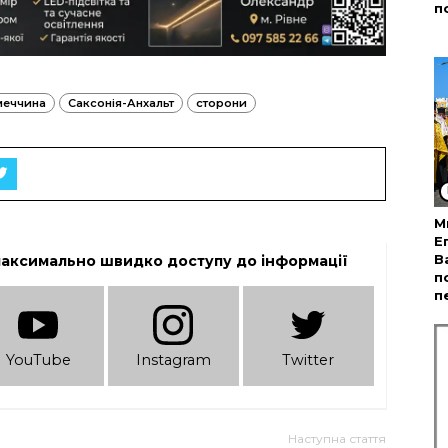
п
меччина
Саксонія-Анхальт
сторони
М
Е
В
максимально швидко доступу до інформації
п
п
YouTube
Instagram
Twitter
Наступна стаття