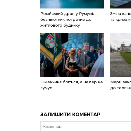
Російський дрон у Румунії:
Зміна ка
безпілотник потрапив до
та криза к
житлового будинку
Німеччина боїться, а Зедер не
Мерц закл
сумує
до терпін
ЗАЛИШИТИ КОМЕНТАР