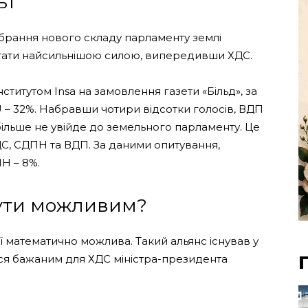
ьт
обрання нового складу парламенту землі
стати найсильнішою силою, випередивши ХДС.
титутом Insa на замовлення газети «Більд», за
 – 32%. Набравши чотири відсотки голосів, ВДП
 більше не увійде до земельного парламенту. Це
ХДС, СДПН та ВДП. За даними опитування,
ПН – 8%.
бути можливим?
ії математично можлива. Такий альянс існував у
ався бажаним для ХДС міністра-президента