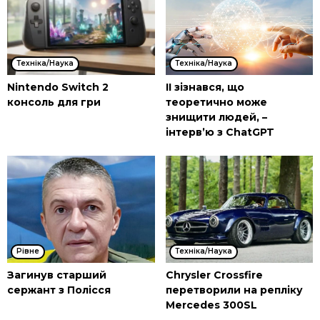
Техніка/Наука
Техніка/Наука
Nintendo Switch 2
ІІ зізнався, що
консоль для гри
теоретично може
знищити людей, –
інтерв’ю з ChatGPT
Рівне
Техніка/Наука
Загинув старший
Chrysler Crossfire
сержант з Полісся
перетворили на репліку
Mercedes 300SL