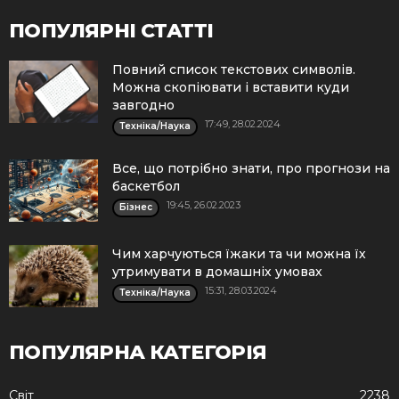
ПОПУЛЯРНІ СТАТТІ
Повний список текстових символів.
Можна скопіювати і вставити куди
завгодно
17:49, 28.02.2024
Техніка/Наука
Все, що потрібно знати, про прогнози на
баскетбол
19:45, 26.02.2023
Бізнес
Чим харчуються їжаки та чи можна їх
утримувати в домашніх умовах
15:31, 28.03.2024
Техніка/Наука
ПОПУЛЯРНА КАТЕГОРІЯ
Cвіт
2238