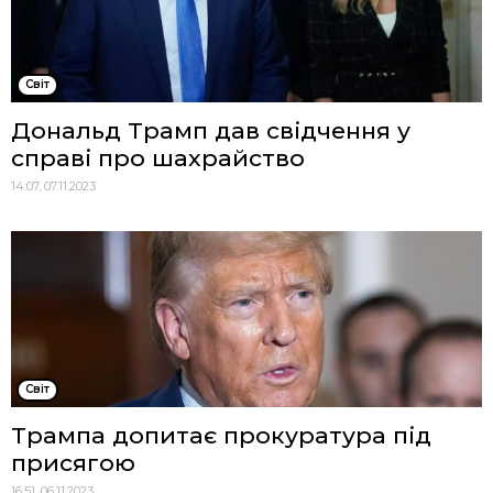
Cвіт
Дональд Трамп дав свідчення у
справі про шахрайство
14:07, 07.11.2023
Cвіт
Трампа допитає прокуратура під
присягою
16:51, 06.11.2023