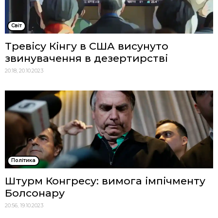
Cвіт
Тревісу Кінгу в США висунуто
звинувачення в дезертирстві
20:18, 20.10.2023
Політика
Штурм Конгресу: вимога імпічменту
Болсонару
20:56, 19.10.2023