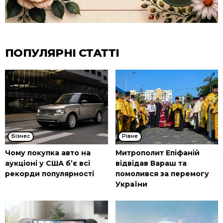
ПОПУЛЯРНІ СТАТТІ
Бізнес
Рівне
Чому покупка авто на
Митрополит Епіфаній
аукціоні у США б’є всі
відвідав Вараш та
рекорди популярності
помолився за перемогу
України