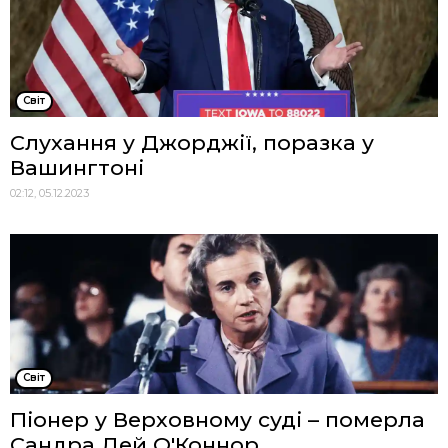
Cвіт
Слухання у Джорджії, поразка у
Вашингтоні
02:12, 05.12.2023
Cвіт
Піонер у Верховному суді – померла
Сандра Дей О'Коннор