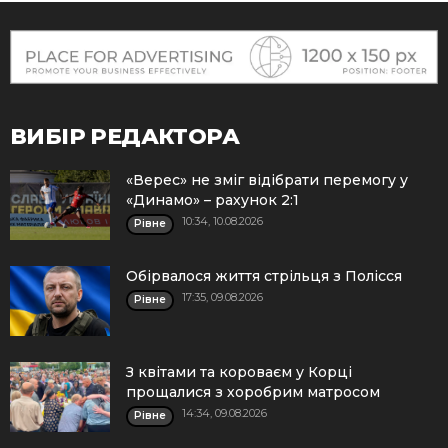
ВИБІР РЕДАКТОРА
«Верес» не зміг відібрати перемогу у
«Динамо» – рахунок 2:1
10:34, 10.08.2026
Рівне
Обірвалося життя стрільця з Полісся
17:35, 09.08.2026
Рівне
З квітами та короваєм у Корці
прощалися з хоробрим матросом
14:34, 09.08.2026
Рівне