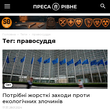
Головна
Теги
правосуддя
Тег: правосуддя
Cвіт
Потрібні жорсткі заходи проти
екологічних злочинів
17:37, 28.01.2024