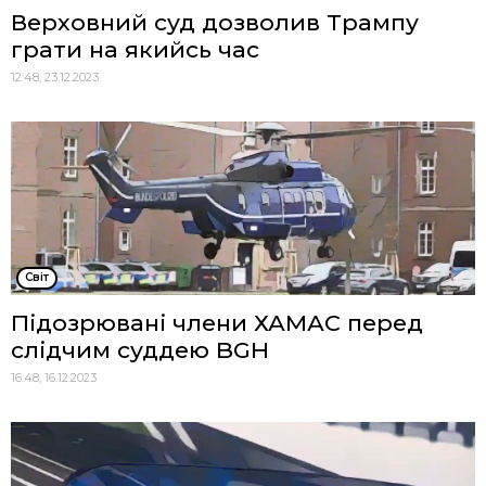
Верховний суд дозволив Трампу
грати на якийсь час
12:48, 23.12.2023
Cвіт
Підозрювані члени ХАМАС перед
слідчим суддею BGH
16:48, 16.12.2023