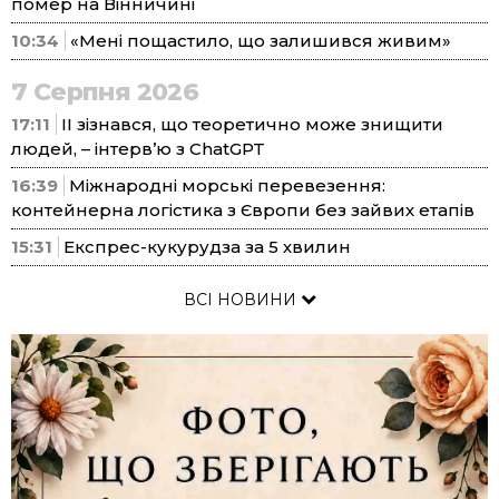
помер на Вінничині
10:34
«Мені пощастило, що залишився живим»
7 Серпня 2026
17:11
ІІ зізнався, що теоретично може знищити
людей, – інтерв’ю з ChatGPT
16:39
Міжнародні морські перевезення:
контейнерна логістика з Європи без зайвих етапів
15:31
Експрес-кукурудза за 5 хвилин
ВСІ НОВИНИ