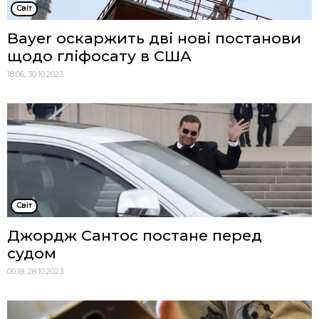
Cвіт
Bayer оскаржить дві нові постанови
щодо гліфосату в США
18:06, 30.10.2023
Cвіт
Джордж Сантос постане перед
судом
00:18, 28.10.2023