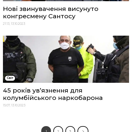
Нові звинувачення висунуто
конгресмену Сантосу
21:13, 13.10.2023
Cвіт
45 років ув’язнення для
колумбійського наркобарона
15:07, 13.10.2023
1
2
3