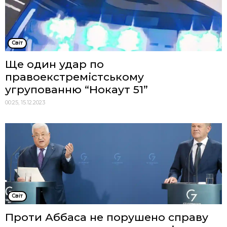
Cвіт
Ще один удар по
правоекстремістському
угрупованню “Нокаут 51”
00:25, 15.12.2023
Cвіт
Проти Аббаса не порушено справу