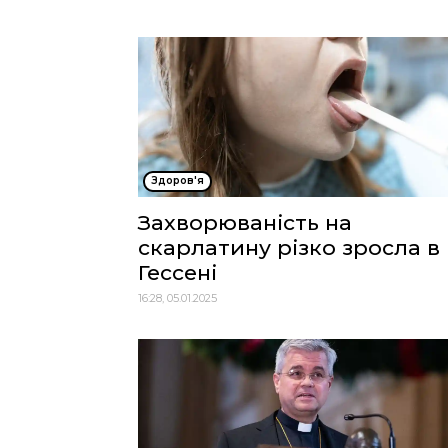
Здоров'я
Захворюваність на
скарлатину різко зросла в
Гессені
16:28, 05.01.2025