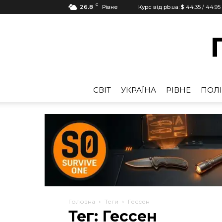
C
26.8
Рівне
Курс від pb.ua:
$
44.35
/
44.95
CВІТ
УКРАЇНА
РІВНЕ
ПОЛІ
Головна
Теги
Гессен
Тег: Гессен