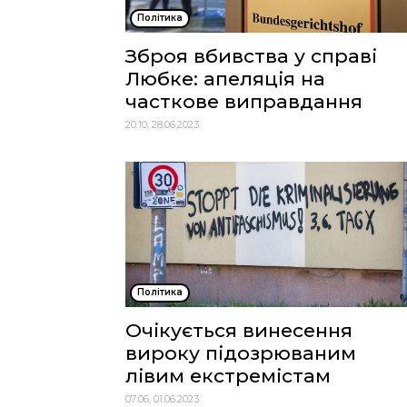
Політика
Зброя вбивства у справі
Любке: апеляція на
часткове виправдання
20:10, 28.06.2023
Політика
Очікується винесення
вироку підозрюваним
лівим екстремістам
07:06, 01.06.2023