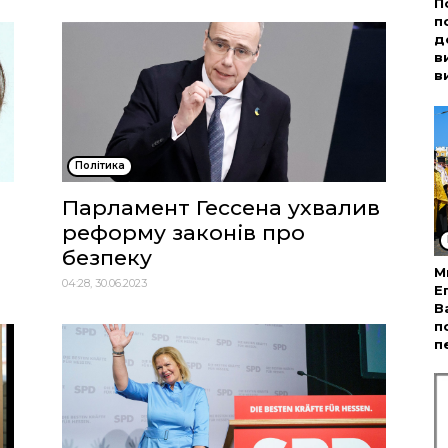
П
п
д
в
в
Політика
Парламент Гессена ухвалив
реформу законів про
безпеку
М
04:28, 30.06.2023
Е
В
п
п