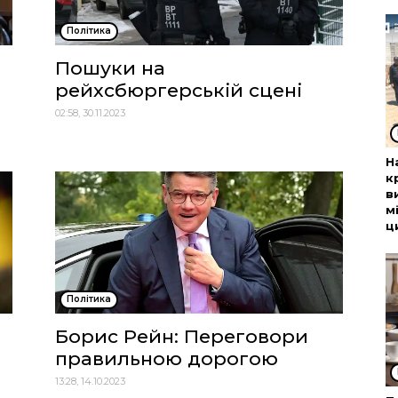
Політика
Пошуки на
рейхсбюргерській сцені
02:58, 30.11.2023
Н
к
в
м
ц
Політика
Борис Рейн: Переговори
правильною дорогою
13:28, 14.10.2023