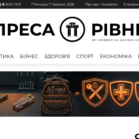
| €
50.9
/
51.9
П’ятниця, 7 Серпня, 2026
Про нас / Контакти
З питан
ТИКА
БІЗНЕС
ЗДОРОВ'Я
СПОРТ
ЕКОНОМІКА
Преса
Рівне