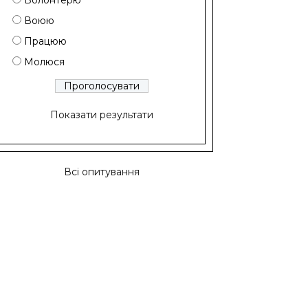
Волонтерю
Воюю
Працюю
Молюся
Показати результати
Всі опитування