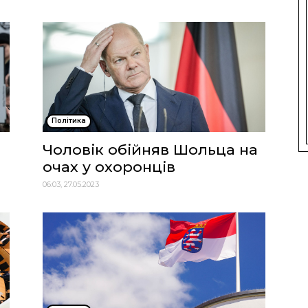
Політика
Чоловік обійняв Шольца на
очах у охоронців
06:03, 27.05.2023