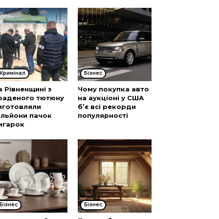
Кримінал
Бізнес
а Рівненщині з
Чому покупка авто
раденого тютюну
на аукціоні у США
иготовляли
б’є всі рекорди
ільйони пачок
популярності
игарок
Бізнес
Бізнес