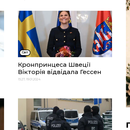
Cвіт
Кронпринцеса Швеції
Вікторія відвідала Гессен
15:27, 19.01.2024