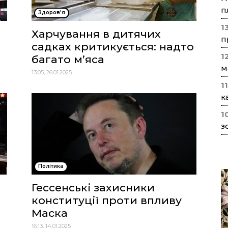
п
Здоров'я
1
Харчування в дитячих
п
садках критикується: надто
1
багато м’яса
м
13:05, 26.01.2025
1
к
1
з
Політика
Гессенські захисники
конституції проти впливу
Маска
16:13, 14.01.2025