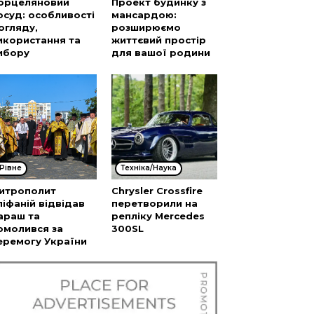
орцеляновий
Проект будинку з
осуд: особливості
мансардою:
огляду,
розширюємо
икористання та
життєвий простір
ибору
для вашої родини
Рівне
Техніка/Наука
итрополит
Chrysler Crossfire
піфаній відвідав
перетворили на
араш та
репліку Mercedes
омолився за
300SL
еремогу України