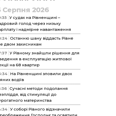
6 Серпня 2026
9:35
У судах на Рівненщині –
адровий голод через низьку
арплату і надмірне навантаження
8:24
Останню шану віддасть Рівне
е двом захисникам
7:37
У Рівному знайшли рішення для
ведення в експлуатацію житлової
екції на 68 квартир
6:34
На Рівненщині зловили двох
’яних водіїв
5:36
Сучасні методи подолання
езпліддя, від стимуляції до
урогатного материнства
4:34
У соборі Рівного відзначили
реображення Господнє та освятили