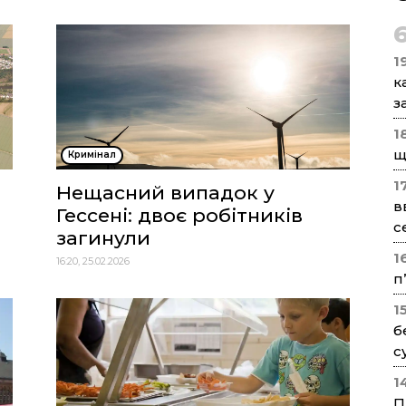
1
к
з
1
щ
Кримінал
1
Нещасний випадок у
в
Гессені: двоє робітників
с
загинули
1
16:20, 25.02.2026
п
1
б
с
1
П