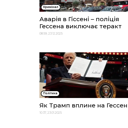
Кримінал
Аварія в Гіссені – поліція
Гессена виключає теракт
08:59, 23.12.2025
Політика
Як Трамп вплине на Гессен
10:37, 23.01.2025