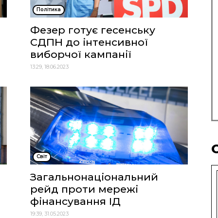
Політика
Фезер готує гесенську
СДПН до інтенсивної
виборчої кампанії
13:29, 18.06.2023
Cвіт
Загальнонаціональний
рейд проти мережі
фінансування ІД
19:39, 31.05.2023