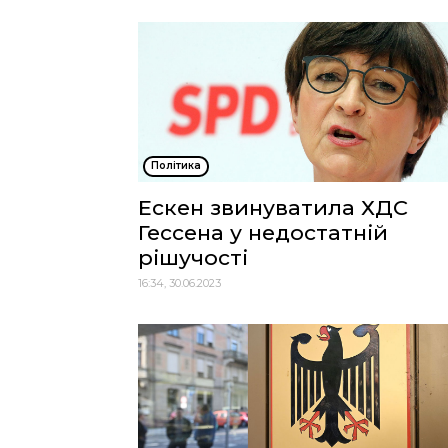
Політика
Ескен звинуватила ХДС
Гессена у недостатній
рішучості
16:34, 30.06.2023