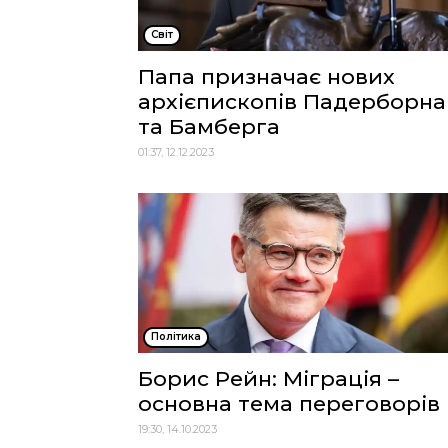
Cвіт
Папа призначає нових
архієпископів Падерборна
та Бамберга
01:37, 12.12.2023
Політика
Борис Рейн: Міграція –
основна тема переговорів
19:30, 14.10.2023