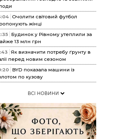
лоди
3:04
Очолити світовий футбол
ропонують жінці
2:35
Будинок у Рівному утеплили за
айже 13 млн грн
1:43
Як визначити потребу ґрунту в
алії перед новим сезоном
0:20
BYD показала машини із
олотом по кузову
ВСІ НОВИНИ