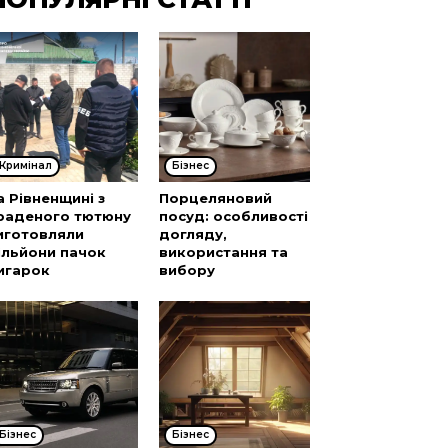
Кримінал
Бізнес
а Рівненщині з
Порцеляновий
раденого тютюну
посуд: особливості
иготовляли
догляду,
ільйони пачок
використання та
игарок
вибору
Бізнес
Бізнес