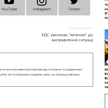
Ч
н
YouTube
Instagram
Twitter
б
п
Наступна стаття
ХДС закликає “зелених” до
виправлення ситуації
ка та ексклюзивні репортажі від головного редактора
М
Е
уйте за головними подіями світу на сторінці автора.
В
п
п