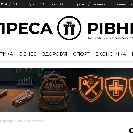
 €
51.1
/
52.1
Субота, 8 Серпня, 2026
Про нас / Контакти
З питань ре
ТИКА
БІЗНЕС
ЗДОРОВ'Я
СПОРТ
ЕКОНОМІКА
Преса
Рівне
и правильною дорогою