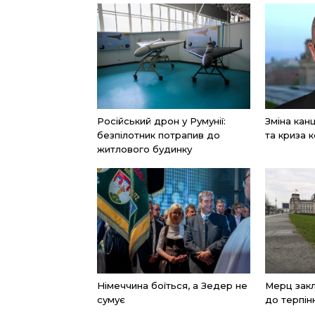
Російський дрон у Румунії:
Зміна ка
безпілотник потрапив до
та криза к
житлового будинку
Німеччина боїться, а Зедер не
Мерц закл
сумує
до терпін