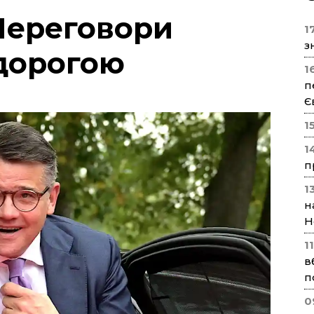
Переговори
17
з
дорогою
1
п
Є
1
1
п
1
н
Н
1
в
п
0