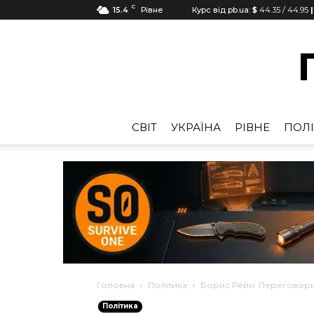
C
15.4
Рівне
Курс від pb.ua:
$
44.35
/
44.95
|
CВІТ
УКРАЇНА
РІВНЕ
ПОЛІ
Головна
Політика
Борис Рейн: Переговор
Політика