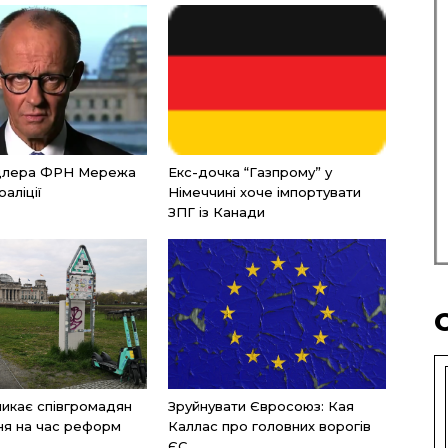
нцлера ФРН Мережа
Екс-дочка “Газпрому” у
оаліції
Німеччині хоче імпортувати
ЗПГ із Канади
икає співгромадян
Зруйнувати Євросоюз: Кая
ня на час реформ
Каллас про головних ворогів
ЄС