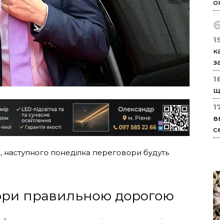
о
1
к
з
1
щ
1
в
с
, наступного понеділка переговори будуть
ори правильною дорогою