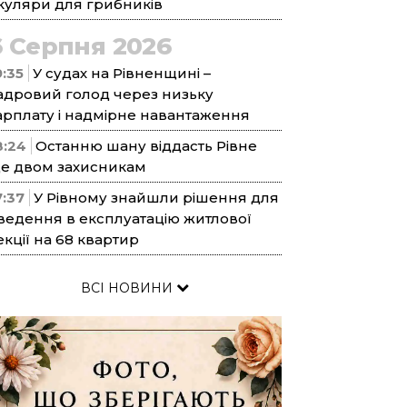
куляри для грибників
6 Серпня 2026
9:35
У судах на Рівненщині –
адровий голод через низьку
арплату і надмірне навантаження
8:24
Останню шану віддасть Рівне
е двом захисникам
7:37
У Рівному знайшли рішення для
ведення в експлуатацію житлової
екції на 68 квартир
ВСІ НОВИНИ