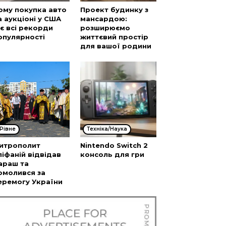
ому покупка авто
Проект будинку з
а аукціоні у США
мансардою:
’є всі рекорди
розширюємо
опулярності
життєвий простір
для вашої родини
Рівне
Техніка/Наука
итрополит
Nintendo Switch 2
піфаній відвідав
консоль для гри
араш та
омолився за
еремогу України