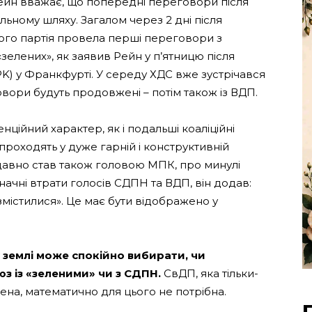
ейн вважає, що попередні переговори після
льному шляху. Загалом через 2 дні після
його партія провела перші переговори з
зелених», як заявив Рейн у п’ятницю після
PK) у Франкфурті. У середу ХДС вже зустрічався
вори будуть продовжені – потім також із ВДП.
ійний характер, як і подальші коаліційні
проходять у дуже гарній і конструктивній
одавно став також головою МПК, про минулі
чні втрати голосів СДПН та ВДП, він додав:
змістилися». Це має бути відображено у
 землі може спокійно вибирати, чи
з із «зеленими» чи з СДПН.
СвДП, яка тільки-
на, математично для цього не потрібна.