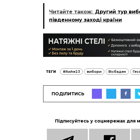
Читайте також:
Другий тур вибо
південному заході країни
ТЕГИ
#ltwhe23
вибори
Вісбаден
Гес
ПОДІЛИТИСЬ
Підписуйтесь у соцмережах для 