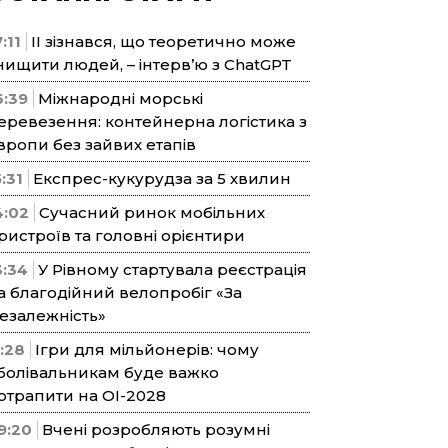
:11
ІІ зізнався, що теоретично може
нищити людей, – інтерв’ю з ChatGPT
6:39
Міжнародні морські
еревезення: контейнерна логістика з
вропи без зайвих етапів
5:31
Експрес-кукурудза за 5 хвилин
4:02
Сучасний ринок мобільних
ристроїв та головні орієнтири
3:34
У Рівному стартувала реєстрація
а благодійний велопробіг «За
езалежність»
1:28
Ігри для мільйонерів: чому
болівальникам буде важко
отрапити на ОІ-2028
9:20
Вчені розробляють розумні