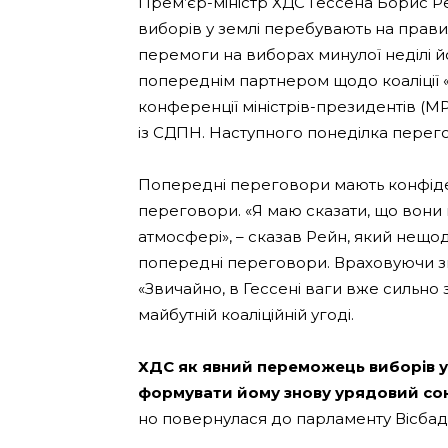
Прем’єр-міністр ХДС Гессена Борис Р
виборів у землі перебувають на прави
перемоги на виборах минулої неділі 
попереднім партнером щодо коаліції «
конференції міністрів-президентів (M
із СДПН. Наступного понеділка перего
Попередні переговори мають конфіденц
переговори. «Я маю сказати, що вони 
атмосфері», – сказав Рейн, який нещ
попередні переговори. Враховуючи зна
«Звичайно, в Гессені ваги вже сильно 
майбутній коаліційній угоді.
ХДС як явний переможець виборів у
формувати йому знову урядовий сою
но повернулася до парламенту Вісбаде