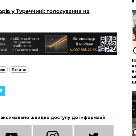
рів у Туреччині: голосування на
Н
к
сен
Ландтаг
в
м
ц
максимально швидко доступу до інформації