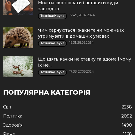
Можна скопіювати і вставити куди
завгодно
17:49, 28.02.2024
Техніка/Наука
Чим харчуються їжаки та чи можна їх
утримувати в домашніх умовах
15:31, 28.03.2024
Техніка/Наука
Що їдять качки на ставку та вдома і чому
їх не...
17:38, 27.06.2024
Техніка/Наука
ПОПУЛЯРНА КАТЕГОРІЯ
Cвіт
2238
Політика
2092
Здоров'я
1490
Рівне
1168