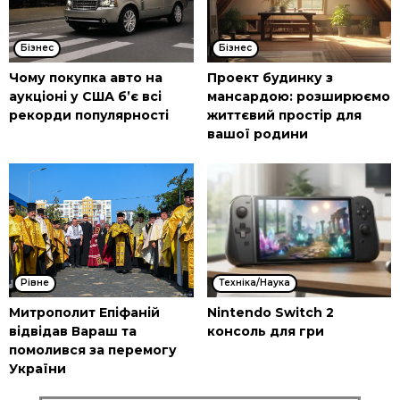
Бізнес
Бізнес
Чому покупка авто на
Проект будинку з
аукціоні у США б’є всі
мансардою: розширюємо
рекорди популярності
життєвий простір для
вашої родини
Рівне
Техніка/Наука
Митрополит Епіфаній
Nintendo Switch 2
відвідав Вараш та
консоль для гри
помолився за перемогу
України