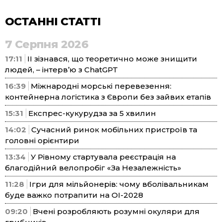
ОСТАННІ СТАТТІ
7 Серпня 2026
17:11
ІІ зізнався, що теоретично може знищити
людей, – інтерв’ю з ChatGPT
16:39
Міжнародні морські перевезення:
контейнерна логістика з Європи без зайвих етапів
15:31
Експрес-кукурудза за 5 хвилин
14:02
Сучасний ринок мобільних пристроїв та
головні орієнтири
13:34
У Рівному стартувала реєстрація на
благодійний велопробіг «За Незалежність»
11:28
Ігри для мільйонерів: чому вболівальникам
буде важко потрапити на ОІ-2028
09:20
Вчені розробляють розумні окуляри для