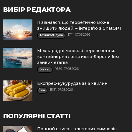
ВИБІР РЕДАКТОРА
ІІ зізнався, що теоретично може
знищити людей, – інтерв’ю з ChatGPT
17:11, 07.08.2026
Техніка/Наука
Міжнародні морські перевезення:
контейнерна логістика з Європи без
зайвих етапів
16:39, 07.08.2026
Бізнес
Експрес-кукурудза за 5 хвилин
15:31, 07.08.2026
Їжа
ПОПУЛЯРНІ СТАТТІ
Повний список текстових символів.