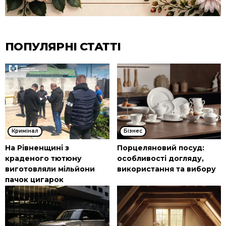
ПОПУЛЯРНІ СТАТТІ
Кримінал
Бізнес
На Рівненщині з
Порцеляновий посуд:
краденого тютюну
особливості догляду,
виготовляли мільйони
використання та вибору
пачок цигарок