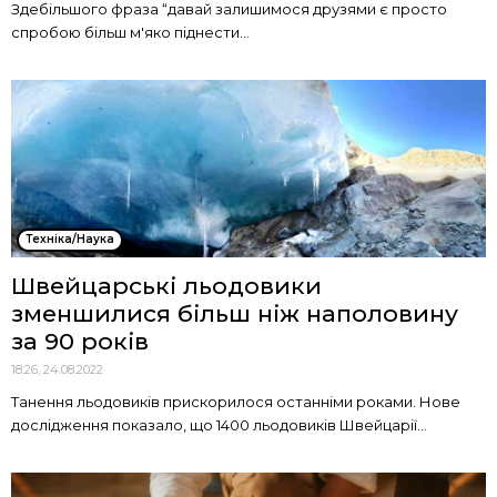
Здебільшого фраза “давай залишимося друзями є просто
спробою більш м'яко піднести...
Техніка/Наука
Швейцарські льодовики
зменшилися більш ніж наполовину
за 90 років
18:26, 24.08.2022
Танення льодовиків прискорилося останніми роками. Нове
дослідження показало, що 1400 льодовиків Швейцарії...