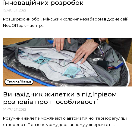
інноваційних розробок
15:49, 15.11.2022
Розширюючи обрії. Мінський холдинг незабаром відкриє свій
NeoOПарк – центр...
Техніка/Наука
Винахідник жилетки з підігрівом
розповів про її особливості
14:47, 15.11.2022
Розумний жилет з можливістю автоматичної терморегуляції
створено в Пензенському державному університеті....