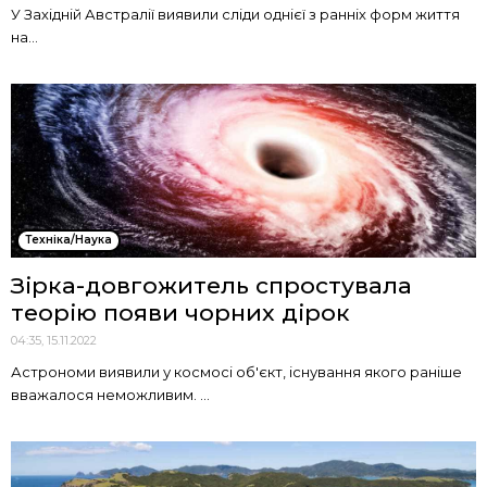
У Західній Австралії виявили сліди однієї з ранніх форм життя
на...
Техніка/Наука
Зірка-довгожитель спростувала
теорію появи чорних дірок
04:35, 15.11.2022
Астрономи виявили у космосі об'єкт, існування якого раніше
вважалося неможливим. ...