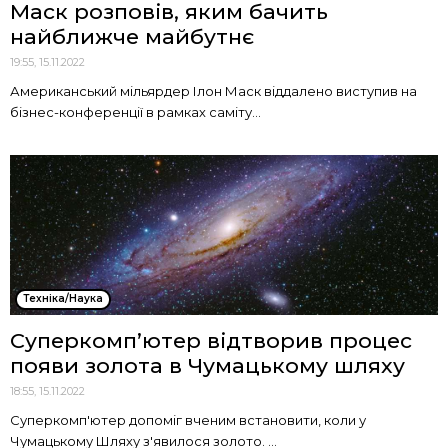
Маск розповів, яким бачить
найближче майбутнє
19:55, 15.11.2022
Американський мільярдер Ілон Маск віддалено виступив на
бізнес-конференції в рамках саміту...
Техніка/Наука
Суперкомп’ютер відтворив процес
появи золота в Чумацькому шляху
18:55, 15.11.2022
Суперкомп'ютер допоміг вченим встановити, коли у
Чумацькому Шляху з'явилося золото. ...