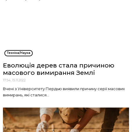
Техніка/Наука
Еволюція дерев стала причиною
масового вимирання Землі
17:54, 15.11.2022
Вчені з Університету Пердью виявили причину серії масових
вимирань, які сталися...