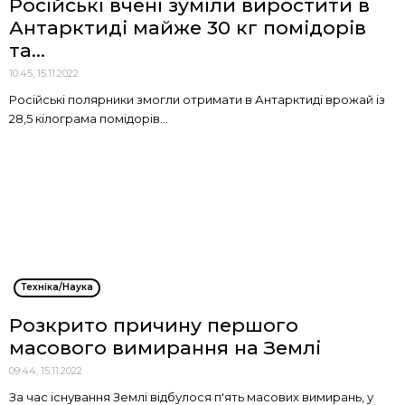
Російські вчені зуміли виростити в
Антарктиді майже 30 кг помідорів
та...
10:45, 15.11.2022
Російські полярники змогли отримати в Антарктиді врожай із
28,5 кілограма помідорів...
Техніка/Наука
Розкрито причину першого
масового вимирання на Землі
09:44, 15.11.2022
За час існування Землі відбулося п'ять масових вимирань, у