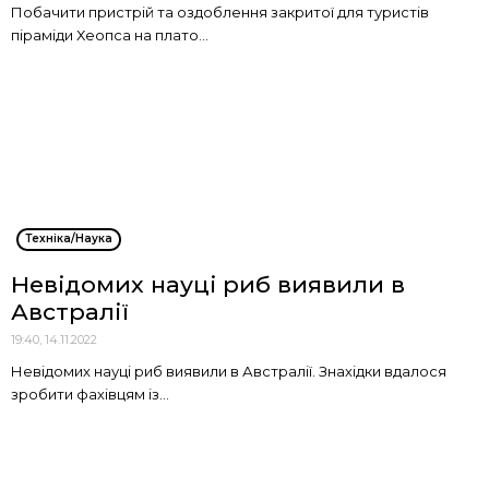
Побачити пристрій та оздоблення закритої для туристів
піраміди Хеопса на плато...
Техніка/Наука
Невідомих науці риб виявили в
Австралії
19:40, 14.11.2022
Невідомих науці риб виявили в Австралії. Знахідки вдалося
зробити фахівцям із...