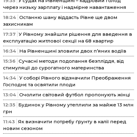
19:35
У судах на Рівненщині – кадровий голод
через низьку зарплату і надмірне навантаження
18:24
Останню шану віддасть Рівне ще двом
захисникам
17:37
У Рівному знайшли рішення для введення в
експлуатацію житлової секції на 68 квартир
16:34
На Рівненщині зловили двох п’яних водіїв
15:36
Сучасні методи подолання безпліддя, від
стимуляції до сурогатного материнства
14:34
У соборі Рівного відзначили Преображення
Господнє та освятили плоди
13:04
Очолити світовий футбол пропонують жінці
12:35
Будинок у Рівному утеплили за майже 13 млн
грн
11:43
Як визначити потребу ґрунту в калії перед
новим сезоном