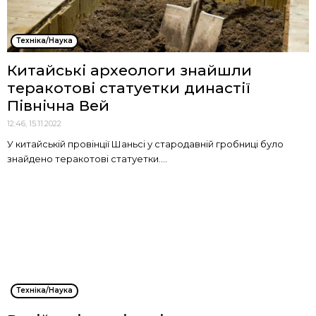
Техніка/Наука
Китайські археологи знайшли
теракотові статуетки династії
Північна Вей
12:46, 15.11.2022
У китайській провінції Шаньсі у стародавній гробниці було
знайдено теракотові статуетки....
Техніка/Наука