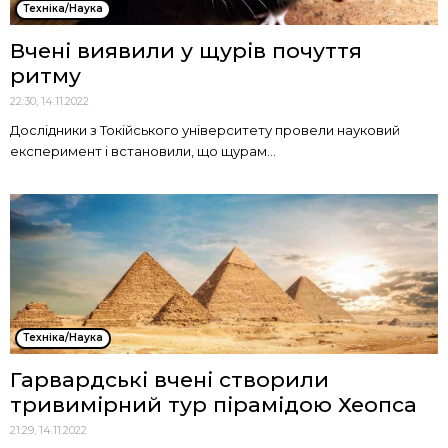
Техніка/Наука
Вчені виявили у щурів почуття
ритму
22:30, 14.11.2022
Дослідники з Токійського університету провели науковий
експеримент і встановили, що щурам...
Техніка/Наука
Гарвардські вчені створили
тривимірний тур пірамідою Хеопса
21:29, 14.11.2022