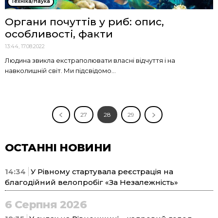
Техніка/Наука
Органи почуттів у риб: опис,
особливості, факти
13:44, 17.08.2022
Людина звикла екстраполювати власні відчуття і на
навколишній світ. Ми підсвідомо...
27
28
29
ОСТАННІ НОВИНИ
14:34
У Рівному стартувала реєстрація на
благодійний велопробіг «За Незалежність»
6 Серпня 2026