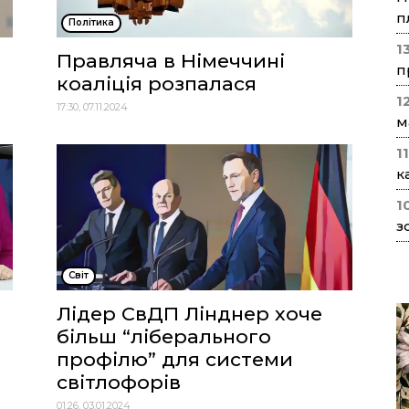
п
Політика
1
Правляча в Німеччині
п
коаліція розпалася
1
17:30, 07.11.2024
м
1
к
1
з
Cвіт
Лідер СвДП Лінднер хоче
більш “ліберального
профілю” для системи
світлофорів
01:26, 03.01.2024