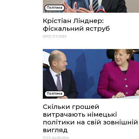
Політика
Крістіан Лінднер:
фіскальний яструб
09:03, 11.11.2024
Політика
Скільки грошей
витрачають німецькі
політики на свій зовнішній
вигляд
17:23, 24.05.2024