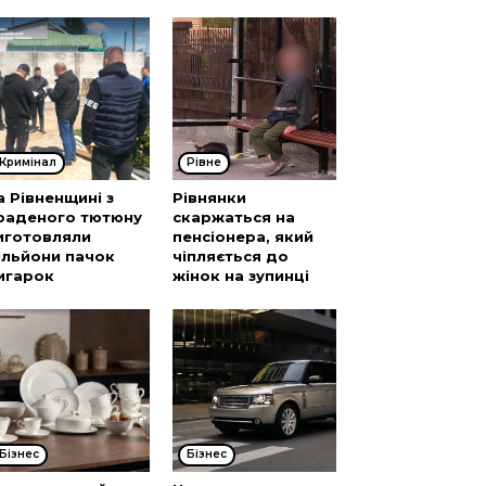
Кримінал
Рівне
а Рівненщині з
Рівнянки
раденого тютюну
скаржаться на
иготовляли
пенсіонера, який
ільйони пачок
чіпляється до
игарок
жінок на зупинці
Бізнес
Бізнес