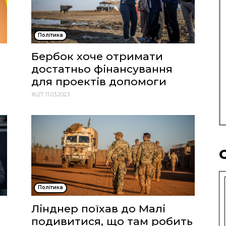
Політика
Бербок хоче отримати
достатньо фінансування
для проектів допомоги
16:27, 11.03.2023
Політика
Лінднер поїхав до Малі
подивитися, що там робить