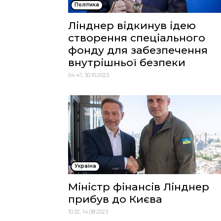
Політика
Лінднер відкинув ідею
створення спеціального
фонду для забезпечення
внутрішньої безпеки
04:41, 30.10.2023
Україна
Міністр фінансів Лінднер
прибув до Києва
10:32, 14.08.2023