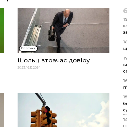
1
к
з
1
щ
Політика
1
Шольц втрачає довіру
в
20:53, 16.12.2024
с
1
п
1
б
с
1
П