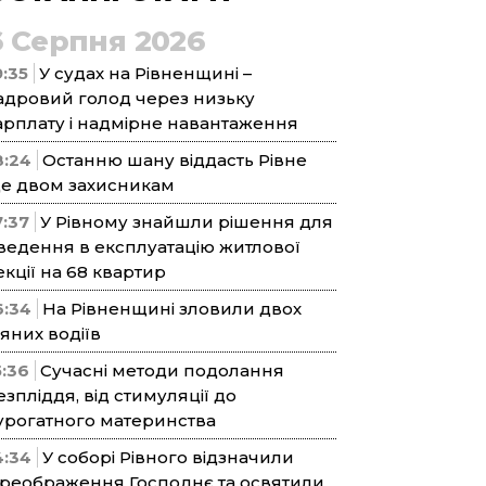
6 Серпня 2026
9:35
У судах на Рівненщині –
адровий голод через низьку
арплату і надмірне навантаження
8:24
Останню шану віддасть Рівне
е двом захисникам
7:37
У Рівному знайшли рішення для
ведення в експлуатацію житлової
екції на 68 квартир
6:34
На Рівненщині зловили двох
’яних водіїв
5:36
Сучасні методи подолання
езпліддя, від стимуляції до
урогатного материнства
4:34
У соборі Рівного відзначили
реображення Господнє та освятили