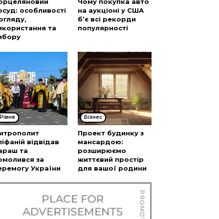
орцеляновий
Чому покупка авто
осуд: особливості
на аукціоні у США
огляду,
б’є всі рекорди
икористання та
популярності
ибору
Рівне
Бізнес
итрополит
Проект будинку з
піфаній відвідав
мансардою:
араш та
розширюємо
омолився за
життєвий простір
еремогу України
для вашої родини