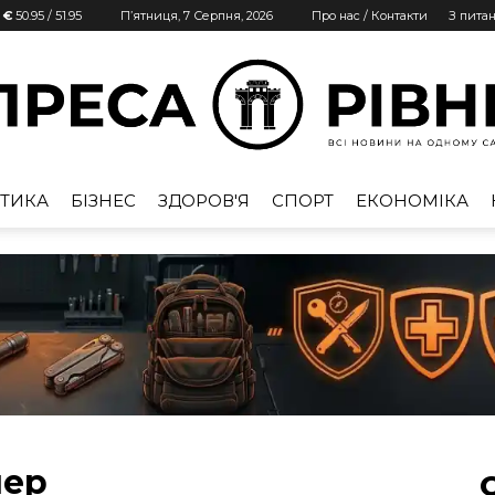
| €
50.95
/
51.95
П’ятниця, 7 Серпня, 2026
Про нас / Контакти
З пита
ТИКА
БІЗНЕС
ЗДОРОВ'Я
СПОРТ
ЕКОНОМІКА
Преса
Рівне
нер