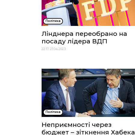
Політика
Лінднера переобрано на
посаду лідера ВДП
22:17, 21.04.2023
Політика
Неприємності через
бюджет – зіткнення Хабека