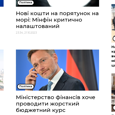
Політика
Нові кошти на порятунок на
морі: Мінфін критично
налаштований
23:34, 21.10.2023
Н
к
в
м
ц
Політика
Міністерство фінансів хоче
проводити жорсткий
бюджетний курс