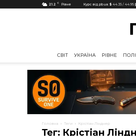
C
21.2
Рівне
Курс від pb.ua:
$
44.35
/
44.95
CВІТ
УКРАЇНА
РІВНЕ
ПОЛІ
Головна
Теги
Крістіан Лінднер
Тег: Крістіан Лінд