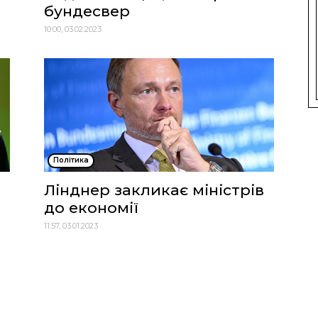
бундесвер
10:00, 03.02.2023
Політика
Лінднер закликає міністрів
до економії
11:57, 03.01.2023