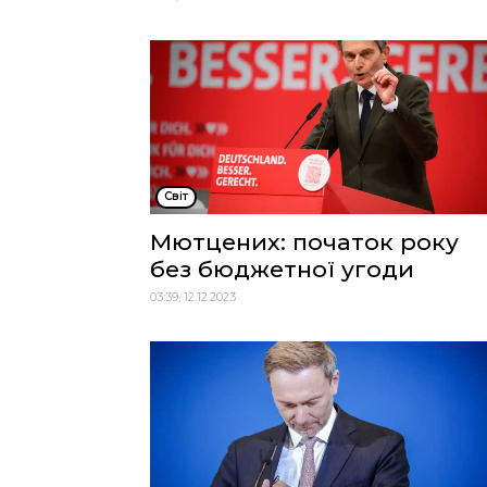
Cвіт
Мютцених: початок року
без бюджетної угоди
03:39, 12.12.2023