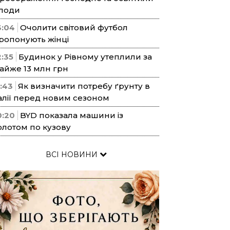
лоди
3:04
Очолити світовий футбол
ропонують жінці
2:35
Будинок у Рівному утеплили за
айже 13 млн грн
1:43
Як визначити потребу ґрунту в
алії перед новим сезоном
0:20
BYD показала машини із
олотом по кузову
ВСІ НОВИНИ