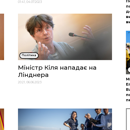
П
01:41, 04.07.2023
п
д
в
в
Політика
Міністр Кіля нападає на
Лінднера
М
20:21, 06.06.2023
Е
В
п
п