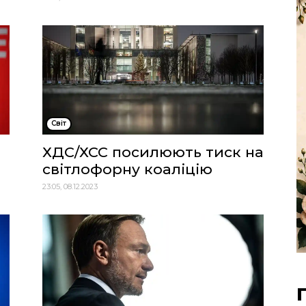
Cвіт
ХДС/ХСС посилюють тиск на
світлофорну коаліцію
23:05, 08.12.2023