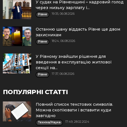
У судах на Рівненщині – кадровий голод
через низьку зарплату і...
19:35, 06.08.2026
Рівне
Останню шану віддасть Рівне ще двом
захисникам
18:24, 06.08.2026
Рівне
У Рівному знайшли рішення для
введення в експлуатацію житлової
секції на...
17:37, 06.08.2026
Рівне
ПОПУЛЯРНІ СТАТТІ
Повний список текстових символів.
Можна скопіювати і вставити куди
завгодно
17:49, 28.02.2024
Техніка/Наука