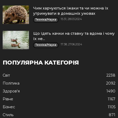
Чим харчуються їжаки та чи можна їх
утримувати в домашніх умовах
15:31, 28.03.2024
Техніка/Наука
Що їдять качки на ставку та вдома і чому
їх не...
17:38, 27.06.2024
Техніка/Наука
ПОПУЛЯРНА КАТЕГОРІЯ
Cвіт
2238
Політика
2092
Здоров'я
1490
Рівне
1167
Бізнес
1105
Стиль
871