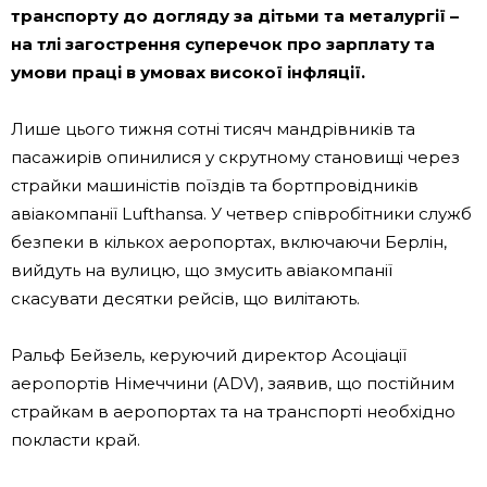
транспорту до догляду за дітьми та металургії –
на тлі загострення суперечок про зарплату та
умови праці в умовах високої інфляції.
Лише цього тижня сотні тисяч мандрівників та
пасажирів опинилися у скрутному становищі через
страйки машиністів поїздів та бортпровідників
авіакомпанії Lufthansa. У четвер співробітники служб
безпеки в кількох аеропортах, включаючи Берлін,
вийдуть на вулицю, що змусить авіакомпанії
скасувати десятки рейсів, що вилітають.
Ральф Бейзель, керуючий директор Асоціації
аеропортів Німеччини (ADV), заявив, що постійним
страйкам в аеропортах та на транспорті необхідно
покласти край.