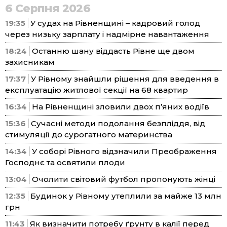
6 Серпня 2026
19:35
У судах на Рівненщині – кадровий голод
через низьку зарплату і надмірне навантаження
18:24
Останню шану віддасть Рівне ще двом
захисникам
17:37
У Рівному знайшли рішення для введення в
експлуатацію житлової секції на 68 квартир
16:34
На Рівненщині зловили двох п’яних водіїв
15:36
Сучасні методи подолання безпліддя, від
стимуляції до сурогатного материнства
14:34
У соборі Рівного відзначили Преображення
Господнє та освятили плоди
13:04
Очолити світовий футбол пропонують жінці
12:35
Будинок у Рівному утеплили за майже 13 млн
грн
11:43
Як визначити потребу ґрунту в калії перед