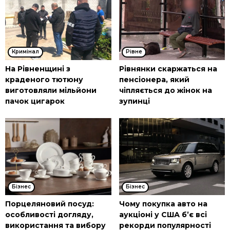
Кримінал
Рівне
На Рівненщині з
Рівнянки скаржаться на
краденого тютюну
пенсіонера, який
виготовляли мільйони
чіпляється до жінок на
пачок цигарок
зупинці
Бізнес
Бізнес
Порцеляновий посуд:
Чому покупка авто на
особливості догляду,
аукціоні у США б’є всі
використання та вибору
рекорди популярності