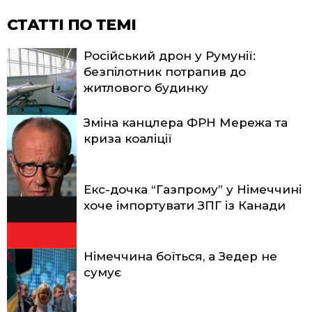
СТАТТІ ПО ТЕМІ
Російський дрон у Румунії:
безпілотник потрапив до
житлового будинку
Зміна канцлера ФРН Мережа та
криза коаліції
Екс-дочка “Газпрому” у Німеччині
хоче імпортувати ЗПГ із Канади
Німеччина боїться, а Зедер не
сумує