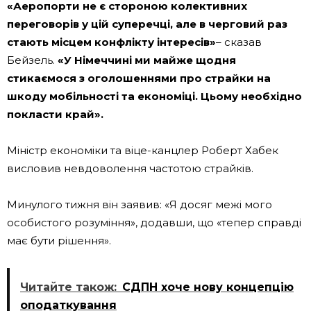
«Аеропорти не є стороною колективних
переговорів у цій суперечці, але в черговий раз
стають місцем конфлікту інтересів»
– сказав
Бейзель.
«У Німеччині ми майже щодня
стикаємося з оголошеннями про страйки на
шкоду мобільності та економіці. Цьому необхідно
покласти край».
Міністр економіки та віце-канцлер Роберт Хабек
висловив невдоволення частотою страйків.
Минулого тижня він заявив: «Я досяг межі мого
особистого розуміння», додавши, що «тепер справді
має бути рішення».
Читайте також:
СДПН хоче нову концепцію
оподаткування