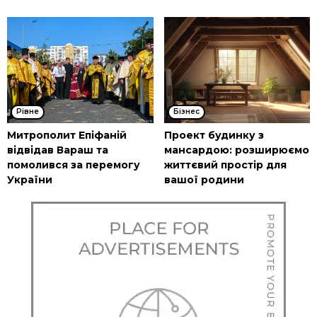
Рівне
Бізнес
Митрополит Епіфаній
Проект будинку з
відвідав Вараш та
мансардою: розширюємо
помолився за перемогу
життєвий простір для
України
вашої родини