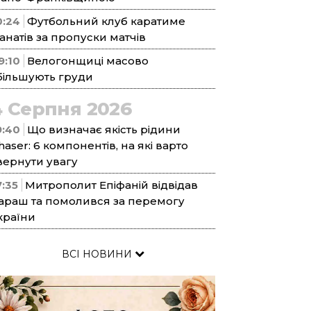
0:24
Футбольний клуб каратиме
анатів за пропуски матчів
9:10
Велогонщиці масово
більшують груди
4 Серпня 2026
9:40
Що визначає якість рідини
haser: 6 компонентів, на які варто
вернути увагу
7:35
Митрополит Епіфаній відвідав
араш та помолився за перемогу
країни
ВСІ НОВИНИ