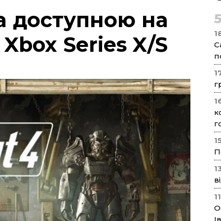
ла доступною на
1
і Xbox Series X/S
С
п
1
г
1
к
г
1
П
1
в
1
О
І