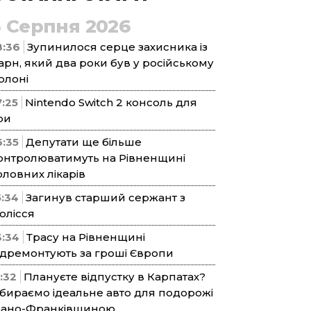
5 Серпня 2026
8:36
Зупинилося серце захисника із
арн, який два роки був у російському
олоні
7:25
Nintendo Switch 2 консоль для
ри
6:35
Депутати ще більше
онтролюватимуть на Рівненщині
оловних лікарів
5:34
Загинув старший сержант з
олісся
3:34
Трасу на Рівненщині
ідремонтують за гроші Європи
1:32
Плануєте відпустку в Карпатах?
бираємо ідеальне авто для подорожі
вано-Франківщиною