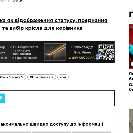
team Deck.
ика як відображення статусу: поєднання
 та вибір крісла для керівника
Я
Xbox Series S
Xbox Series X
гра
б
д
б
максимально швидко доступу до інформації