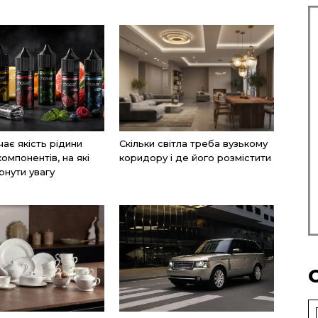
ає якість рідини
Скільки світла треба вузькому
компонентів, на які
коридору і де його розмістити
рнути увагу