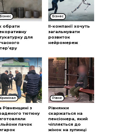
Бізнес
Бізнес
к обрати
ІІ-компанії хочуть
екоративну
загальмувати
тукатурку для
розвиток
учасного
нейромереж
нтер’єру
Кримінал
Рівне
а Рівненщині з
Рівнянки
раденого тютюну
скаржаться на
иготовляли
пенсіонера, який
ільйони пачок
чіпляється до
игарок
жінок на зупинці