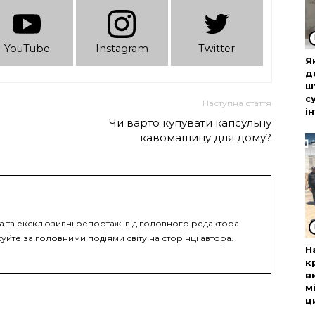
YouTube
Instagram
Twitter
Я
д
ш
с
Наступна стаття
і
Чи варто купувати капсульну
кавомашину для дому?
ка та ексклюзивні репортажі від головного редактора
уйте за головними подіями світу на сторінці автора.
Н
к
в
м
ц