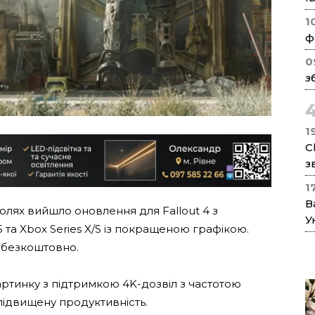
1
ф
0
з
1
C
з
1
В
лях вийшло оновлення для Fallout 4 з
У
 та Xbox Series X/S із покращеною графікою.
 безкоштовно.
артинку з підтримкою 4K-дозвіл з частотою
 підвищену продуктивність.