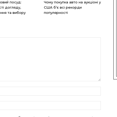
овий посуд:
Чому покупка авто на аукціоні у
ті догляду,
США б’є всі рекорди
ння та вибору
популярності