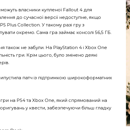
ожуть власники купленої Fallout 4 для
влення до сучасної версії недоступне, якщо
S Plus Collection. У такому разі гру з
вати окремо. Сама гра займає консолі 56,5 ГБ.
 також не забули. На PlayStation 4 і Xbox One
ність гри. Крім цього, було змінено деякі
рів.
випустила патч із підтримкою широкоформатних
гри на PS4 та Xbox One, який спрямований на
коригувань у квести, забезпечуючи більш гладку