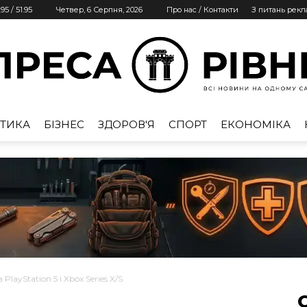
.95
/
51.95
Четвер, 6 Серпня, 2026
Про нас / Контакти
З питань рек
ТИКА
БІЗНЕС
ЗДОРОВ'Я
СПОРТ
ЕКОНОМІКА
Преса
Рівне
PlayStation 5 і Xbox Series X/S