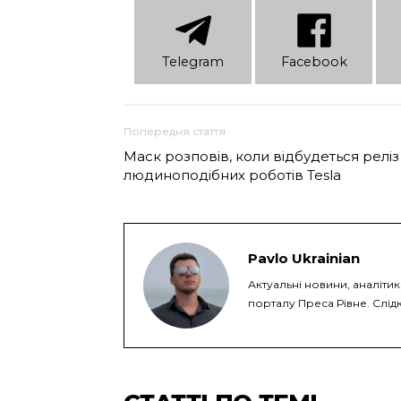
Telеgram
Facebook
Попередня стаття
Маск розповів, коли відбудеться реліз
людиноподібних роботів Tesla
Pavlo Ukrainian
Актуальні новини, аналіти
порталу Преса Рівне. Слідк