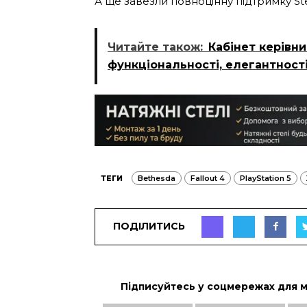
А ще завезли повноцінну підтримку S
Читайте також:
Кабінет керівн
функціональності, елегантності
ТЕГИ
Bethesda
Fallout 4
PlayStation 5
ПОДІЛИТИСЬ
Підписуйтесь у соцмережах для 