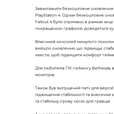
Завантажити безкоштовне оновлення м
PlayStation 4. Однак безкоштовне оно
Fallout 4 було отримано в рамках акції P
покращеною графікою доведеться купу
Власників консолей минулого покоління
вийшло оновлення, що підвищує стабіль
квести, щоб підвищити комфорт гейме
Для любителів ПК-геймінгу Bethesda 
моніторів.
Також був випущений патч для версій 
підвищення стабільності та внесення 
та стабільну ігрову сесію для гравців.