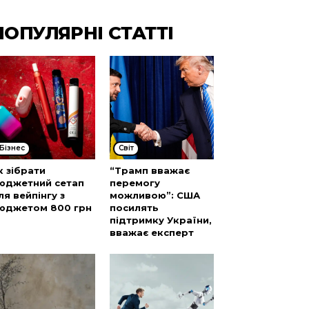
ПОПУЛЯРНІ СТАТТІ
Бізнес
Cвіт
к зібрати
“Трамп вважає
юджетний сетап
перемогу
ля вейпінгу з
можливою”: США
юджетом 800 грн
посилять
підтримку України,
вважає експерт