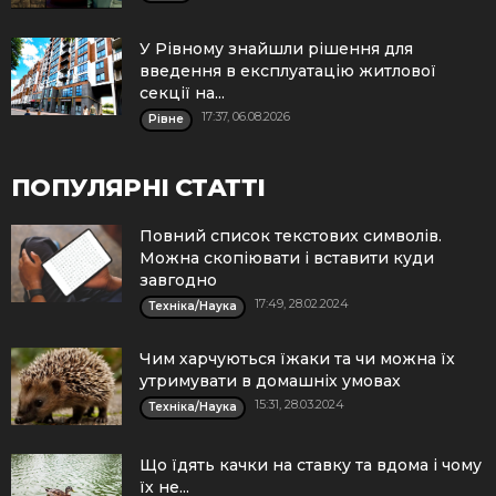
У Рівному знайшли рішення для
введення в експлуатацію житлової
секції на...
17:37, 06.08.2026
Рівне
ПОПУЛЯРНІ СТАТТІ
Повний список текстових символів.
Можна скопіювати і вставити куди
завгодно
17:49, 28.02.2024
Техніка/Наука
Чим харчуються їжаки та чи можна їх
утримувати в домашніх умовах
15:31, 28.03.2024
Техніка/Наука
Що їдять качки на ставку та вдома і чому
їх не...