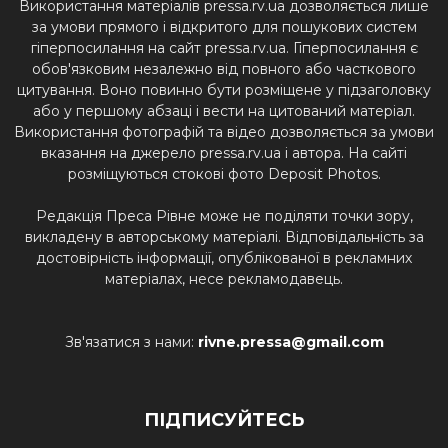
Використання матеріалів pressa.rv.ua дозволяється лише
за умови прямого і відкритого для пошукових систем
гіперпосилання на сайт pressa.rv.ua. Гіперпосилання є
обов'язковим незалежно від повного або часткового
цитування. Воно повинно бути розміщене у підзаголовку
або у першому абзаці і вести на цитований матеріал.
Використання фотографій та відео дозволяється за умови
вказання на джерело pressa.rv.ua і автора. На сайті
розміщуються стокові фото Deposit Photos.
Редакція Преса Рівне може не поділяти точки зору,
викладену в авторському матеріалі. Відповідальність за
достовірність інформації, опублікованої в рекламних
матеріалах, несе рекламодавець.
Зв'язатися з нами:
rivne.pressa@gmail.com
ПІДПИСУЙТЕСЬ