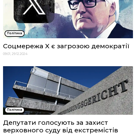
Політика
Соцмережа X є загрозою демократії
09:01, 29.12.2024
Політика
Депутати голосують за захист
верховного суду від екстремістів