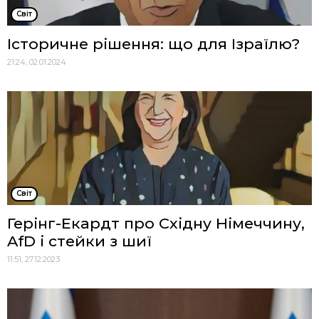
Cвіт
Історичне рішення: що для Ізраїлю?
21:24, 02.01.2024
Cвіт
Герінг-Екардт про Східну Німеччину,
AfD і стейки з шиї
11:51, 27.12.2023