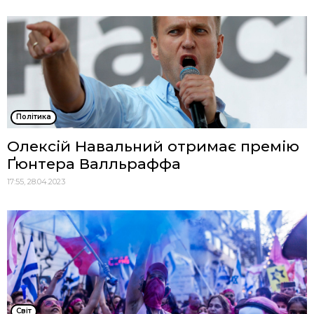
Політика
Олексій Навальний отримає премію
Ґюнтера Валльраффа
17:55, 28.04.2023
Cвіт