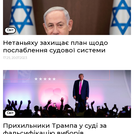
Cвіт
Нетаньяху захищає план щодо
послаблення судової системи
17:25, 20.07.2023
Cвіт
Прихильники Трампа у суді за
фальсифікацію виборів