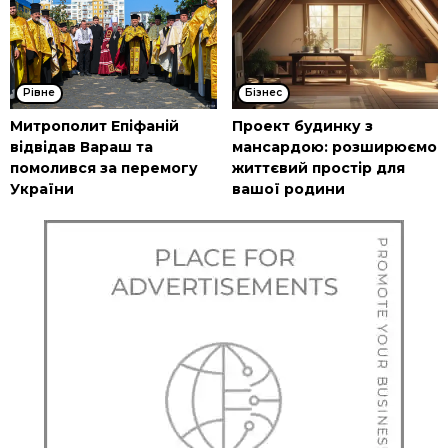
Рівне
Бізнес
Митрополит Епіфаній
Проект будинку з
відвідав Вараш та
мансардою: розширюємо
помолився за перемогу
життєвий простір для
України
вашої родини