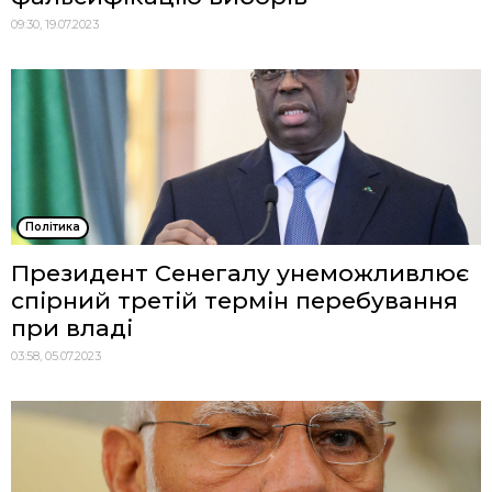
09:30, 19.07.2023
Політика
Президент Сенегалу унеможливлює
спірний третій термін перебування
при владі
03:58, 05.07.2023