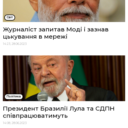
Cвіт
Журналіст запитав Моді і зазнав
цькування в мережі
14:23, 28.06.2023
Політика
Президент Бразилії Лула та СДПН
співпрацюватимуть
14:08, 28.06.2023