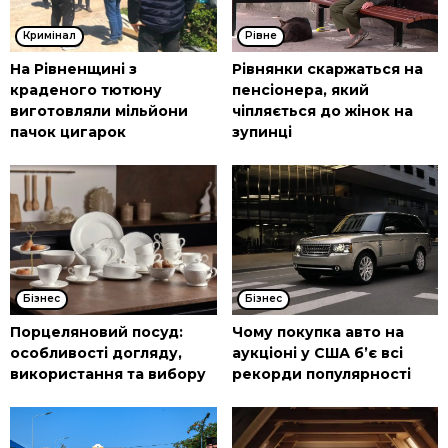
Кримінал
Рівне
На Рівненщині з
Рівнянки скаржаться на
краденого тютюну
пенсіонера, який
виготовляли мільйони
чіпляється до жінок на
пачок цигарок
зупинці
Бізнес
Бізнес
Порцеляновий посуд:
Чому покупка авто на
особливості догляду,
аукціоні у США б’є всі
використання та вибору
рекорди популярності