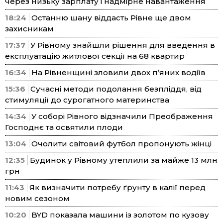
через низьку зарплату і надмірне навантаження
18:24
Останню шану віддасть Рівне ще двом
захисникам
17:37
У Рівному знайшли рішення для введення в
експлуатацію житлової секції на 68 квартир
16:34
На Рівненщині зловили двох п’яних водіїв
15:36
Сучасні методи подолання безпліддя, від
стимуляції до сурогатного материнства
14:34
У соборі Рівного відзначили Преображення
Господнє та освятили плоди
13:04
Очолити світовий футбол пропонують жінці
12:35
Будинок у Рівному утеплили за майже 13 млн
грн
11:43
Як визначити потребу ґрунту в калії перед
новим сезоном
10:20
BYD показала машини із золотом по кузову