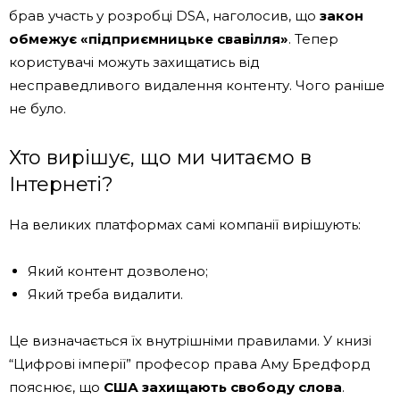
брав участь у розробці DSA, наголосив, що
закон
обмежує «підприємницьке свавілля»
. Тепер
користувачі можуть захищатись від
несправедливого видалення контенту. Чого раніше
не було.
Хто вирішує, що ми читаємо в
Інтернеті?
На великих платформах самі компанії вирішують:
Який контент дозволено;
Який треба видалити.
Це визначається їх внутрішніми правилами. У книзі
“Цифрові імперії” професор права Аму Бредфорд
пояснює, що
США захищають свободу слова
.