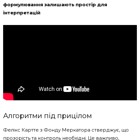
формулювання залишають простір для
інтерпретацій
Алгоритми під прицілом
Фелікс Картте з Фонду Меркатора стверджує, що
прозорість та контроль необхідні. Це важливо,