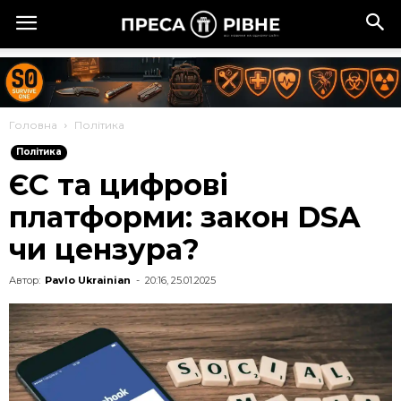
Головна
Політика
Політика
ЄС та цифрові
платформи: закон DSA
чи цензура?
Автор:
Pavlo Ukrainian
-
20:16, 25.01.2025