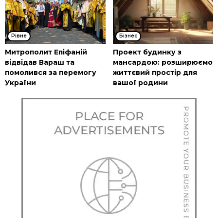
Рівне
Бізнес
Митрополит Епіфаній
Проект будинку з
відвідав Вараш та
мансардою: розширюємо
помолився за перемогу
життєвий простір для
України
вашої родини