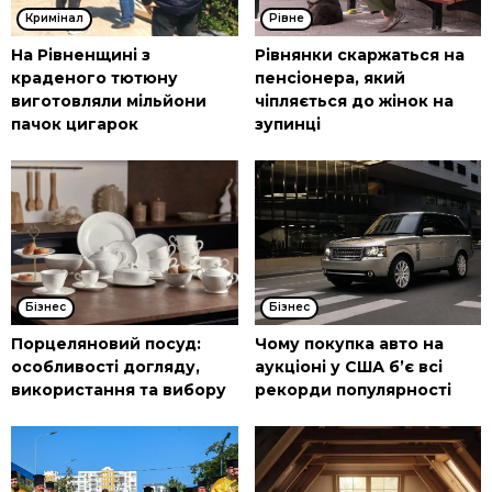
Кримінал
Рівне
На Рівненщині з
Рівнянки скаржаться на
краденого тютюну
пенсіонера, який
виготовляли мільйони
чіпляється до жінок на
пачок цигарок
зупинці
Бізнес
Бізнес
Порцеляновий посуд:
Чому покупка авто на
особливості догляду,
аукціоні у США б’є всі
використання та вибору
рекорди популярності