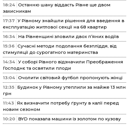
18:24
Останню шану віддасть Рівне ще двом
захисникам
17:37
У Рівному знайшли рішення для введення в
експлуатацію житлової секції на 68 квартир
16:34
На Рівненщині зловили двох п’яних водіїв
15:36
Сучасні методи подолання безпліддя, від
стимуляції до сурогатного материнства
14:34
У соборі Рівного відзначили Преображення
Господнє та освятили плоди
13:04
Очолити світовий футбол пропонують жінці
12:35
Будинок у Рівному утеплили за майже 13 млн
грн
11:43
Як визначити потребу ґрунту в калії перед
новим сезоном
10:20
BYD показала машини із золотом по кузову