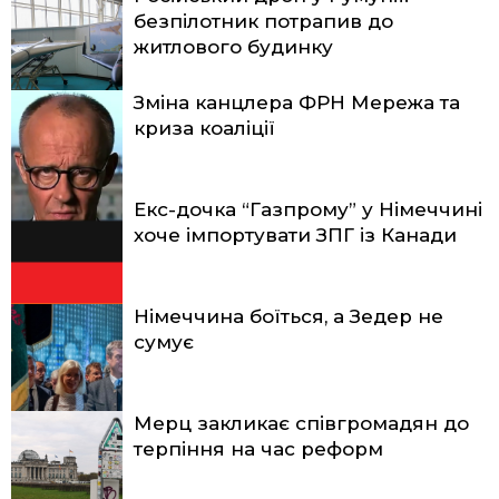
безпілотник потрапив до
житлового будинку
Зміна канцлера ФРН Мережа та
криза коаліції
Екс-дочка “Газпрому” у Німеччині
хоче імпортувати ЗПГ із Канади
Німеччина боїться, а Зедер не
сумує
Мерц закликає співгромадян до
терпіння на час реформ