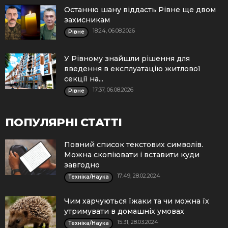
Останню шану віддасть Рівне ще двом
захисникам
18:24, 06.08.2026
Рівне
У Рівному знайшли рішення для
введення в експлуатацію житлової
секції на...
17:37, 06.08.2026
Рівне
ПОПУЛЯРНІ СТАТТІ
Повний список текстових символів.
Можна скопіювати і вставити куди
завгодно
17:49, 28.02.2024
Техніка/Наука
Чим харчуються їжаки та чи можна їх
утримувати в домашніх умовах
15:31, 28.03.2024
Техніка/Наука