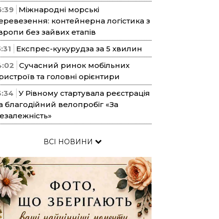
6:39
Міжнародні морські
еревезення: контейнерна логістика з
вропи без зайвих етапів
5:31
Експрес-кукурудза за 5 хвилин
4:02
Сучасний ринок мобільних
ристроїв та головні орієнтири
3:34
У Рівному стартувала реєстрація
а благодійний велопробіг «За
езалежність»
ВСІ НОВИНИ