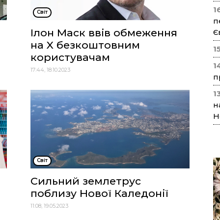
1
Cвіт
п
Ілон Маск ввів обмеження
Є
на X безкоштовним
1
користувачам
1
17:44, 18.10.2023
п
1
н
Н
Cвіт
Сильний землетрус
поблизу Нової Каледонії
11:08, 19.05.2023