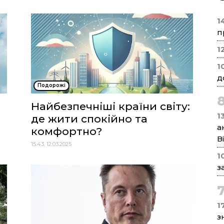
1
п
1
1
д
Подорожі
Найбезпечніші країни світу:
1
де жити спокійно та
а
комфортно?
В
15:43, 12.03.2025
1
з
17
з