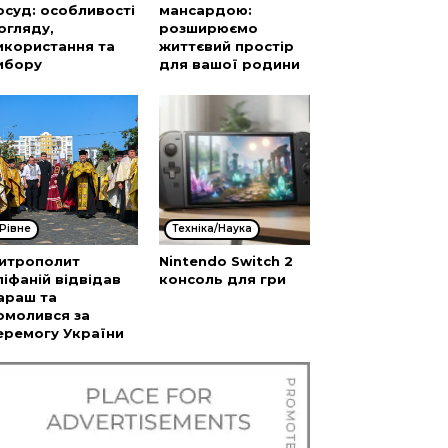
осуд: особливості
мансардою:
огляду,
розширюємо
икористання та
життєвий простір
ибору
для вашої родини
Рівне
Техніка/Наука
итрополит
Nintendo Switch 2
піфаній відвідав
консоль для гри
араш та
омолився за
еремогу України