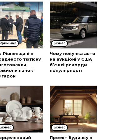
Кримінал
Бізнес
а Рівненщині з
Чому покупка авто
раденого тютюну
на аукціоні у США
иготовляли
б’є всі рекорди
ільйони пачок
популярності
игарок
Бізнес
Бізнес
орцеляновий
Проект будинку з