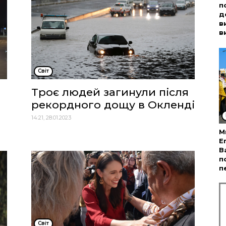
п
д
в
в
Cвіт
Троє людей загинули після
рекордного дощу в Окленді
14:21, 28.01.2023
М
Е
В
п
п
Cвіт