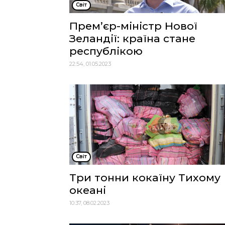
Cвіт
Прем’єр-міністр Нової
Зеландії: країна стане
республікою
22:54, 01.05.2023
Cвіт
Три тонни кокаїну Тихому
океані
10:37, 08.02.2023