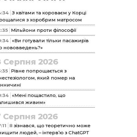
4:34
З квітами та короваєм у Корці
рощалися з хоробрим матросом
2:35
Мільйони проти філософії
0:34
«Ви готували тільки пасажирів
о нововведень?»
8 Серпня 2026
3:35
Рівне попрощається з
нестезіологом, який помер на
інничині
0:34
«Мені пощастило, що
алишився живим»
7 Серпня 2026
:11
ІІ зізнався, що теоретично може
нищити людей, – інтерв’ю з ChatGPT