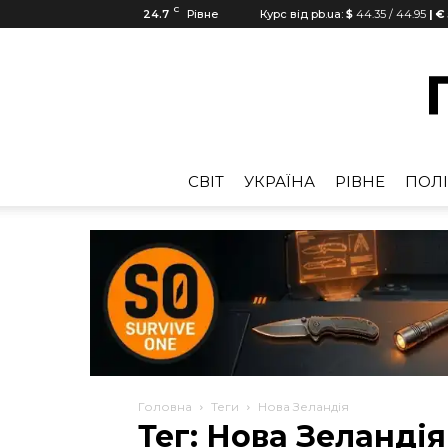
C
24.7
Рівне
Курс від pb.ua:
$
44.35
/
44.95
| €
CВІТ
УКРАЇНА
РІВНЕ
ПОЛІ
Головна
Теги
Нова Зеландія
Тег: Нова Зеландія