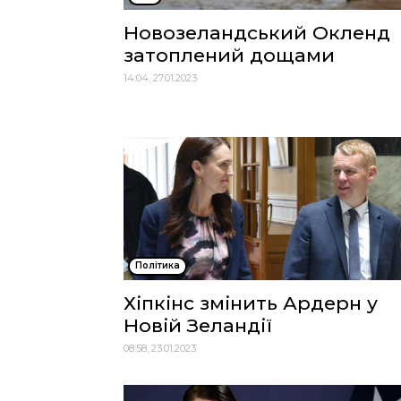
Новозеландський Окленд
затоплений дощами
14:04, 27.01.2023
Політика
Хіпкінс змінить Ардерн у
Новій Зеландії
08:58, 23.01.2023