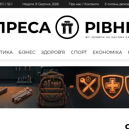
51.1
/
52.1
Неділя, 9 Серпня, 2026
Про нас / Контакти
З питань рекл
ТИКА
БІЗНЕС
ЗДОРОВ'Я
СПОРТ
ЕКОНОМІКА
Преса
Рівне