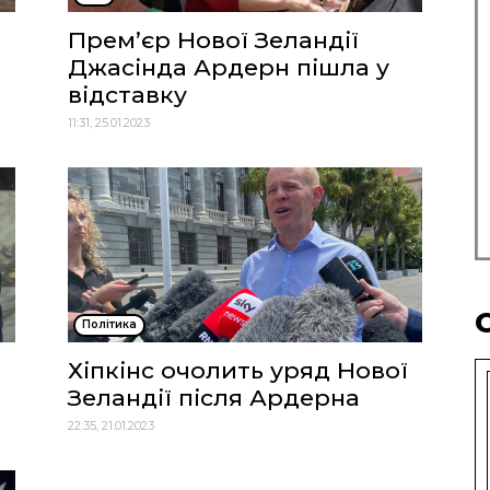
Прем’єр Нової Зеландії
Джасінда Ардерн пішла у
відставку
11:31, 25.01.2023
Політика
Хіпкінс очолить уряд Нової
Зеландії після Ардерна
22:35, 21.01.2023