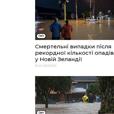
Cвіт
Смертельні випадки після
рекордної кількості опадів
у Новій Зеландії
22:43, 29.01.2023
Cвіт