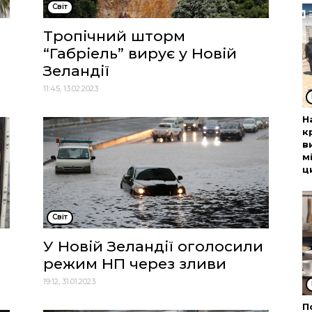
Cвіт
Тропічний шторм
“Габріель” вирує у Новій
Зеландії
11:45, 13.02.2023
Н
к
в
м
ц
Cвіт
У Новій Зеландії оголосили
режим НП через зливи
19:12, 31.01.2023
П