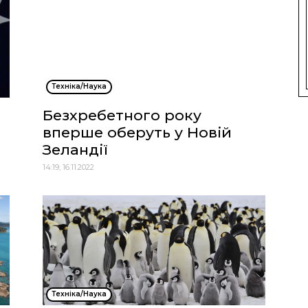
Техніка/Наука
Безхребетного року
вперше оберуть у Новій
Зеландії
14:19, 16.11.2022
Техніка/Наука