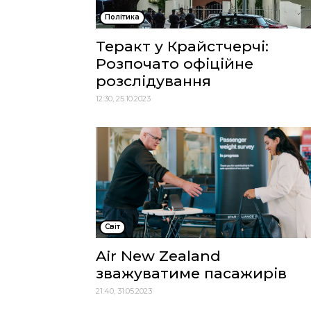
Політика
Теракт у Крайстчерчі:
Розпочато офіційне
розслідування
12:30, 25.10.2023
Cвіт
Air New Zealand
зважуватиме пасажирів
21:40, 31.05.2023