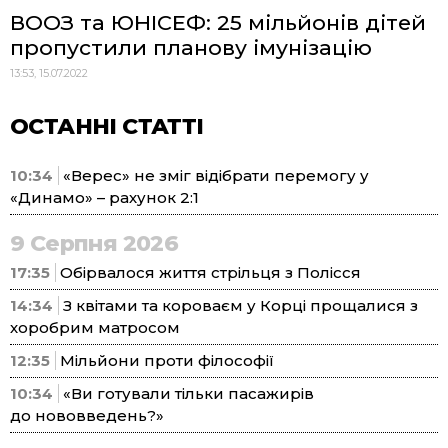
ВООЗ та ЮНІСЕФ: 25 мільйонів дітей
пропустили планову імунізацію
13:53, 15.07.2022
ОСТАННІ СТАТТІ
10:34
«Верес» не зміг відібрати перемогу у
«Динамо» – рахунок 2:1
9 Серпня 2026
17:35
Обірвалося життя стрільця з Полісся
14:34
З квітами та короваєм у Корці прощалися з
хоробрим матросом
12:35
Мільйони проти філософії
10:34
«Ви готували тільки пасажирів
до нововведень?»