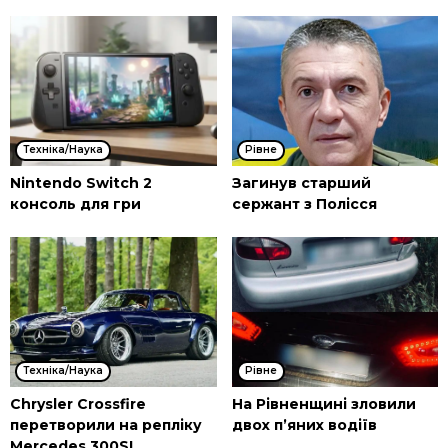
Техніка/Наука
Рівне
Nintendo Switch 2
Загинув старший
консоль для гри
сержант з Полісся
Техніка/Наука
Рівне
Chrysler Crossfire
На Рівненщині зловили
перетворили на репліку
двох п’яних водіїв
Mercedes 300SL