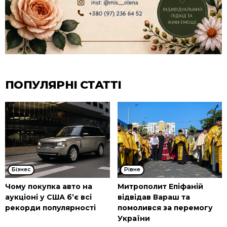
ПОПУЛЯРНІ СТАТТІ
Бізнес
Рівне
Чому покупка авто на
Митрополит Епіфаній
аукціоні у США б’є всі
відвідав Вараш та
рекорди популярності
помолився за перемогу
України