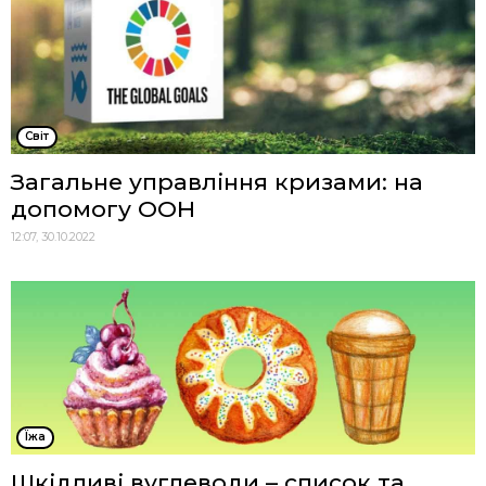
Cвіт
Загальне управління кризами: на
допомогу ООН
12:07, 30.10.2022
Їжа
Шкідливі вуглеводи – список та