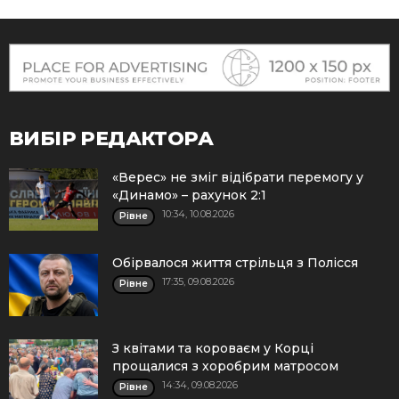
ВИБІР РЕДАКТОРА
«Верес» не зміг відібрати перемогу у
«Динамо» – рахунок 2:1
10:34, 10.08.2026
Рівне
Обірвалося життя стрільця з Полісся
17:35, 09.08.2026
Рівне
З квітами та короваєм у Корці
прощалися з хоробрим матросом
14:34, 09.08.2026
Рівне