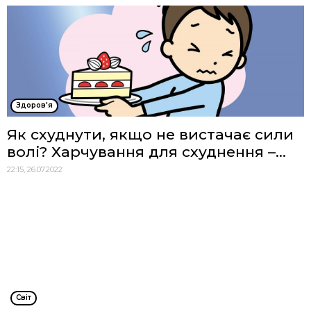
Здоров'я
Як схуднути, якщо не вистачає сили
волі? Харчування для схуднення –...
22:15, 26.07.2022
Cвіт