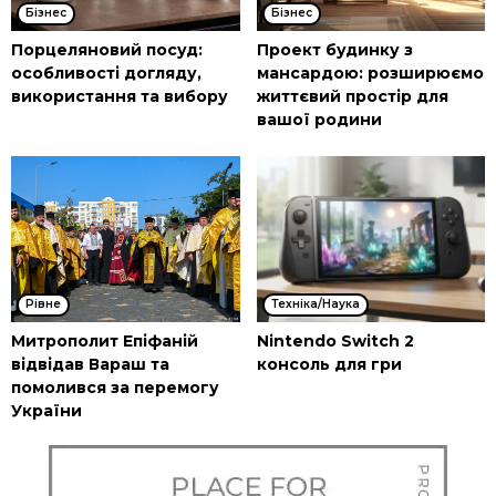
Бізнес
Бізнес
Порцеляновий посуд:
Проект будинку з
особливості догляду,
мансардою: розширюємо
використання та вибору
життєвий простір для
вашої родини
Рівне
Техніка/Наука
Митрополит Епіфаній
Nintendo Switch 2
відвідав Вараш та
консоль для гри
помолився за перемогу
України