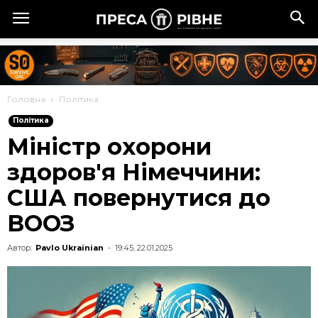
Головна
Політика
Політика
Міністр охорони
здоров'я Німеччини:
США повернутися до
ВООЗ
Автор:
Pavlo Ukrainian
-
19:45, 22.01.2025