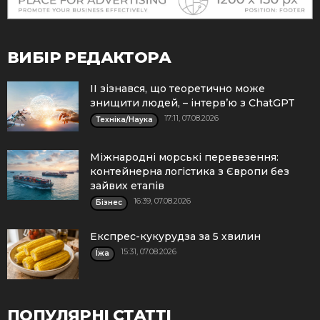
ВИБІР РЕДАКТОРА
ІІ зізнався, що теоретично може
знищити людей, – інтерв’ю з ChatGPT
17:11, 07.08.2026
Техніка/Наука
Міжнародні морські перевезення:
контейнерна логістика з Європи без
зайвих етапів
16:39, 07.08.2026
Бізнес
Експрес-кукурудза за 5 хвилин
15:31, 07.08.2026
Їжа
ПОПУЛЯРНІ СТАТТІ