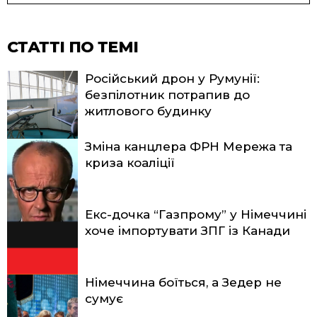
СТАТТІ ПО ТЕМІ
Російський дрон у Румунії:
безпілотник потрапив до
житлового будинку
Зміна канцлера ФРН Мережа та
криза коаліції
Екс-дочка “Газпрому” у Німеччині
хоче імпортувати ЗПГ із Канади
Німеччина боїться, а Зедер не
сумує