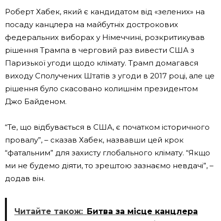
Роберт Хабек, який є кандидатом від «зелених» на
посаду канцлера на майбутніх дострокових
федеральних виборах у Німеччині, розкритикував
рішення Трампа в черговий раз вивести США з
Паризької угоди щодо клімату. Трамп домагався
виходу Сполучених Штатів з угоди в 2017 році, але це
рішення було скасовано колишнім президентом
Джо Байденом.
“Те, що відбувається в США, є початком історичного
провалу”, – сказав Хабек, назвавши цей крок
“фатальним” для захисту глобального клімату. “Якщо
ми не будемо діяти, то зрештою зазнаємо невдачі”, –
додав він.
Читайте також:
Битва за місце канцлера