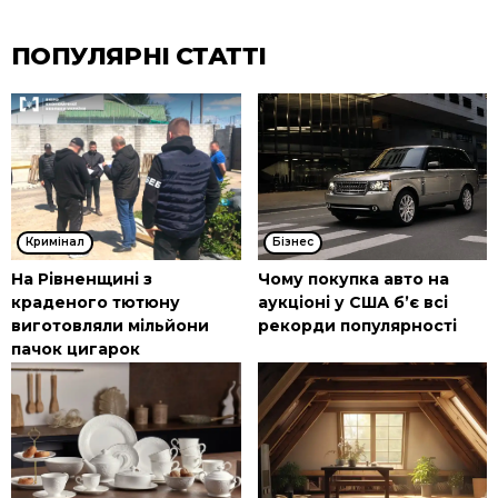
ПОПУЛЯРНІ СТАТТІ
Кримінал
Бізнес
На Рівненщині з
Чому покупка авто на
краденого тютюну
аукціоні у США б’є всі
виготовляли мільйони
рекорди популярності
пачок цигарок