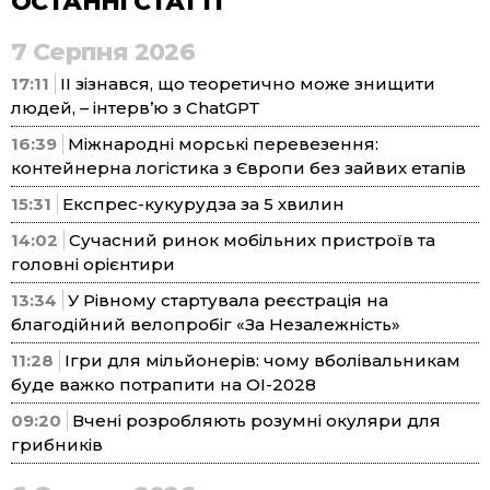
ОСТАННІ СТАТТІ
7 Серпня 2026
17:11
ІІ зізнався, що теоретично може знищити
людей, – інтерв’ю з ChatGPT
16:39
Міжнародні морські перевезення:
контейнерна логістика з Європи без зайвих етапів
15:31
Експрес-кукурудза за 5 хвилин
14:02
Сучасний ринок мобільних пристроїв та
головні орієнтири
13:34
У Рівному стартувала реєстрація на
благодійний велопробіг «За Незалежність»
11:28
Ігри для мільйонерів: чому вболівальникам
буде важко потрапити на ОІ-2028
09:20
Вчені розробляють розумні окуляри для
грибників