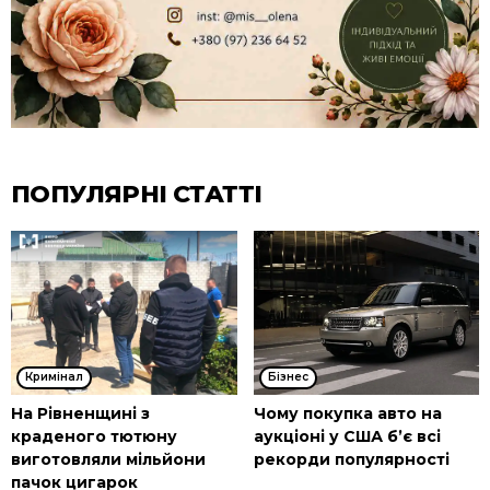
ПОПУЛЯРНІ СТАТТІ
Кримінал
Бізнес
На Рівненщині з
Чому покупка авто на
краденого тютюну
аукціоні у США б’є всі
виготовляли мільйони
рекорди популярності
пачок цигарок