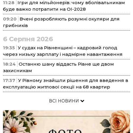
11:28
Ігри для мільйонерів: чому вболівальникам
буде важко потрапити на ОІ-2028
09:20
Вчені розробляють розумні окуляри для
грибників
6 Серпня 2026
19:35
У судах на Рівненщині – кадровий голод
через низьку зарплату і надмірне навантаження
18:24
Останню шану віддасть Рівне ще двом
захисникам
17:37
У Рівному знайшли рішення для введення в
експлуатацію житлової секції на 68 квартир
ВСІ НОВИНИ