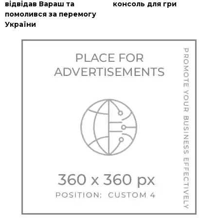
відвідав Вараш та
консоль для гри
помолився за перемогу
України