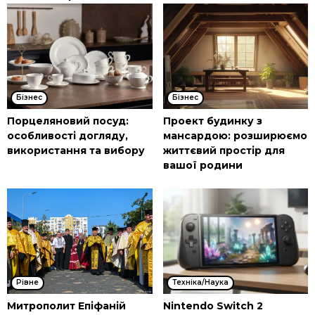
Бізнес
Бізнес
Порцеляновий посуд:
Проект будинку з
особливості догляду,
мансардою: розширюємо
використання та вибору
життєвий простір для
вашої родини
Рівне
Техніка/Наука
Митрополит Епіфаній
Nintendo Switch 2