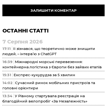
ОСТАННІ СТАТТІ
7 Серпня 2026
17:11
ІІ зізнався, що теоретично може знищити
людей, – інтерв’ю з ChatGPT
16:39
Міжнародні морські перевезення:
контейнерна логістика з Європи без зайвих етапів
15:31
Експрес-кукурудза за 5 хвилин
14:02
Сучасний ринок мобільних пристроїв та
головні орієнтири
13:34
У Рівному стартувала реєстрація на
благодійний велопробіг «За Незалежність»