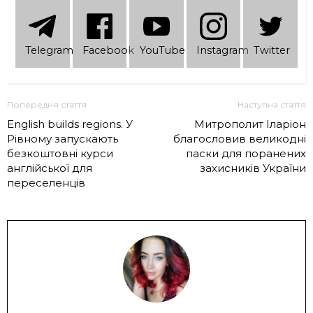
Telеgram
Facebook
YouTube
Instagram
Twitter
Попередня стаття
Наступна стаття
English builds regions. У
Митрополит Іларіон
Рівному запускають
благословив великодні
безкоштовні курси
паски для поранених
англійської для
захисників України
переселенців