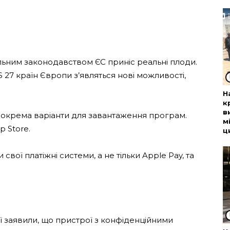
льним законодавством ЄС приніс реальні плоди.
S 27 країн Європи з’являться нові можливості,
Н
к
в
, зокрема варіанти для завантаження програм.
м
 Store.
ц
вої платіжні системи, а не тільки Apple Pay, та
ї заявили, що пристрої з конфіденційними