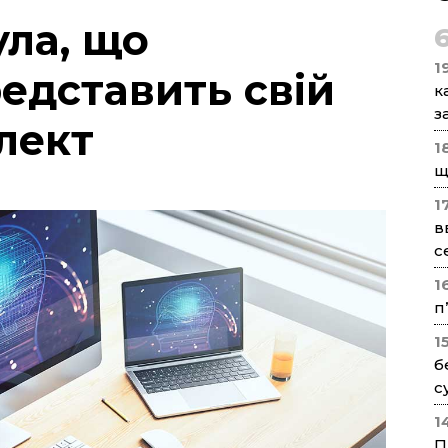
ула, що
1
едставить свій
к
з
лект
1
щ
1
в
с
1
п
1
б
с
1
П