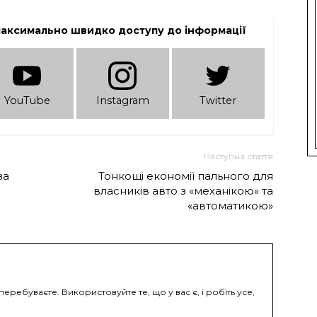
максимально швидко доступу до інформації
YouTube
Instagram
Twitter
Наступна стаття
за
Тонкощі економії пального для
власників авто з «механікою» та
«автоматикою»
 перебуваєте. Використовуйте те, що у вас є, і робіть усе,