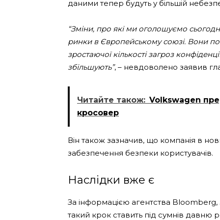
даними тепер будуть у більшій небезпе
“Зміни, про які ми оголошуємо сьогодн
ринки в Європейському союзі. Вони пок
зростаючої кількості загроз конфіденці
збільшують”
, – невдоволено заявив гл
Читайте також:
Volkswagen пре
кросовер
Він також зазначив, що компанія в но
забезпечення безпеки користувачів.
Наслідки вже є
За інформацією агентства Bloomberg, з
такий крок ставить під сумнів давню р