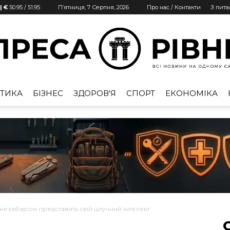
| €
50.95
/
51.95
П’ятниця, 7 Серпня, 2026
Про нас / Контакти
З пит
ТИКА
БІЗНЕС
ЗДОРОВ'Я
СПОРТ
ЕКОНОМІКА
Преса
Рівне
 незабаром представить свій штучний інтелект