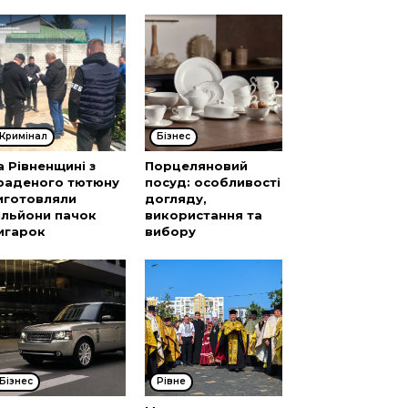
Кримінал
Бізнес
а Рівненщині з
Порцеляновий
раденого тютюну
посуд: особливості
иготовляли
догляду,
ільйони пачок
використання та
игарок
вибору
Бізнес
Рівне