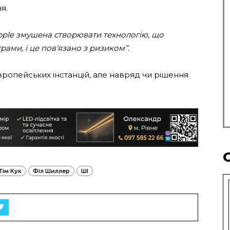
я.
pple змушена створювати технологію, що
ами, і це пов’язано з ризиком”
.
ропейських інстанцій, але навряд чи рішення
Тім Кук
Філ Шиллер
ШІ