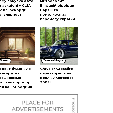
ому покупка авто
Митрополит
а аукціоні у США
Епіфаній відвідав
’є всі рекорди
Вараш та
опулярності
помолився за
перемогу України
Бізнес
Техніка/Наука
роект будинку з
Chrysler Crossfire
ансардою:
перетворили на
озширюємо
репліку Mercedes
иттєвий простір
300SL
ля вашої родини