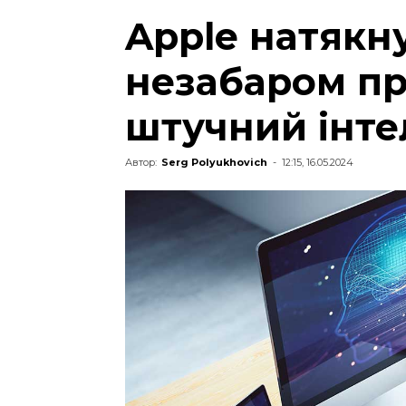
Apple натякн
незабаром пр
штучний інте
Автор:
Serg Polyukhovich
-
12:15, 16.05.2024