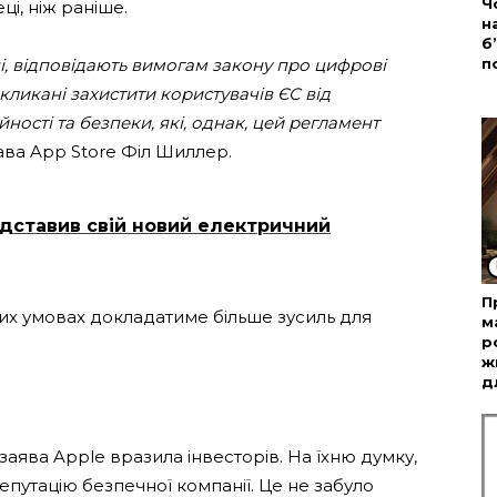
Ч
ці, ніж раніше.
н
б
і, відповідають вимогам закону про цифрові
п
ликані захистити користувачів ЄС від
йності та безпеки, які, однак, цей регламент
ава App Store Філ Шиллер.
дставив свій новий електричний
П
вих умовах докладатиме більше зусиль для
м
р
ж
д
аява Apple вразила інвесторів. На їхню думку,
епутацію безпечної компанії. Це не забуло