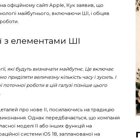
на офіційному сайті Apple, Кук заявив, що
ології майбутнього, включаючи ШІ, і обіцяв
роботи.
ї з елементами ШІ
ії, які будуть визначати майбутнє. Це включає
 приділяти величезну кількість часу і зусиль. І
поточної роботи в цій галузі пізніше цього
.
еталей про нове ІІ, посилаючись на традицію
ї виконання. Однак передбачається, що компанія
сної моделі ІІ або інших функцій на
раційної системи iOS 18, запланованої на