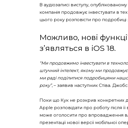
В аудіозаписі виступу, опублікованому 
компанія продовжує інвестувати в техн
цього року розповісти про подробиці 
Можливо, нові функці
з’являться в iOS 18.
“Ми продовжимо інвестувати в технолог
штучний інтелект, якому ми продовжуємо
ми раді поділитися подробицями нашої 
року”
, – заявив наступник Стіва. Джобс
Поки що Кук не розкрив конкретних д
Apple розповідати про роботу після ї
може оголосити про впровадження вла
презентації нової версії мобільної опе