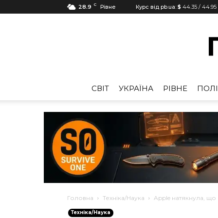
C
28.9
Рівне
Курс від pb.ua:
$
44.35
/
44.95
CВІТ
УКРАЇНА
РІВНЕ
ПОЛІ
Головна
Техніка/Наука
Apple натякнула, що
Техніка/Наука