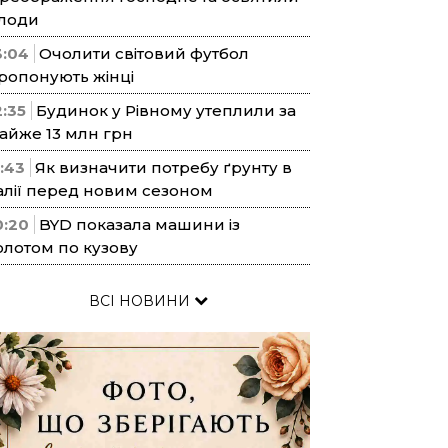
лоди
3:04
Очолити світовий футбол
ропонують жінці
2:35
Будинок у Рівному утеплили за
айже 13 млн грн
1:43
Як визначити потребу ґрунту в
алії перед новим сезоном
0:20
BYD показала машини із
олотом по кузову
ВСІ НОВИНИ