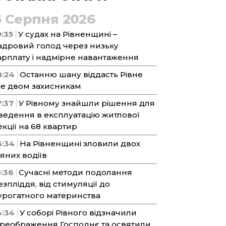
6 Серпня 2026
9:35
У судах на Рівненщині –
адровий голод через низьку
арплату і надмірне навантаження
8:24
Останню шану віддасть Рівне
е двом захисникам
7:37
У Рівному знайшли рішення для
ведення в експлуатацію житлової
екції на 68 квартир
6:34
На Рівненщині зловили двох
’яних водіїв
5:36
Сучасні методи подолання
езпліддя, від стимуляції до
урогатного материнства
4:34
У соборі Рівного відзначили
реображення Господнє та освятили