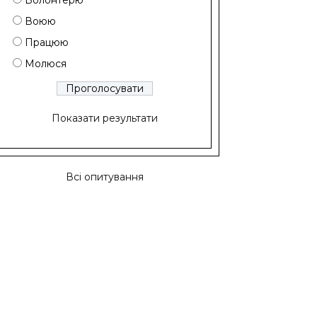
Волонтерю
Воюю
Працюю
Молюся
Показати результати
Всі опитування