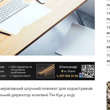
п
1
п
1
м
1
к
1
з
неративний штучний інтелект для користувачів
ьний директор компанії Тім Кук у ході