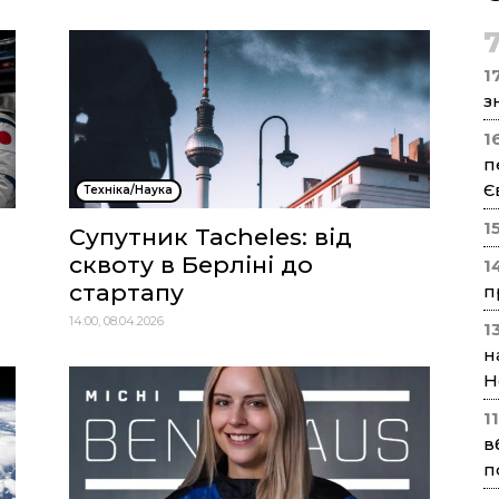
17
з
1
п
Є
Техніка/Наука
1
Супутник Tacheles: від
сквоту в Берліні до
1
стартапу
п
14:00, 08.04.2026
1
н
Н
1
в
п