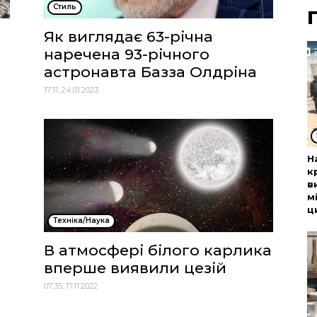
Стиль
Як виглядає 63-річна
наречена 93-річного
астронавта Базза Олдріна
17:11, 24.01.2023
Н
к
в
м
ц
Техніка/Наука
В атмосфері білого карлика
вперше виявили цезій
07:35, 17.11.2022