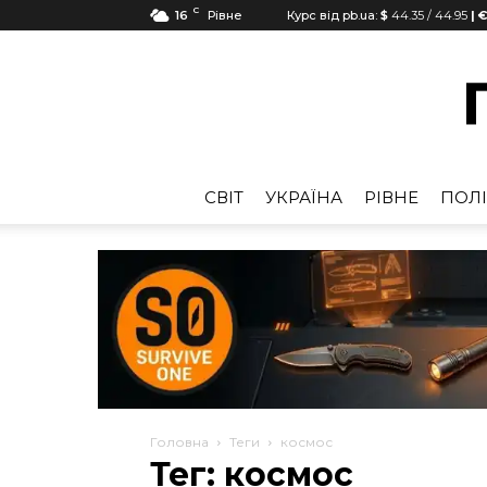
C
16
Рівне
Курс від pb.ua:
$
44.35
/
44.95
| €
CВІТ
УКРАЇНА
РІВНЕ
ПОЛІ
Головна
Теги
космос
Тег: космос