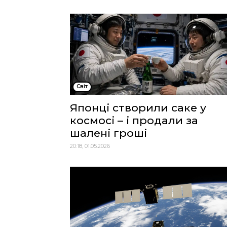
Cвіт
Японці створили саке у
космосі – і продали за
шалені гроші
20:18, 01.05.2026