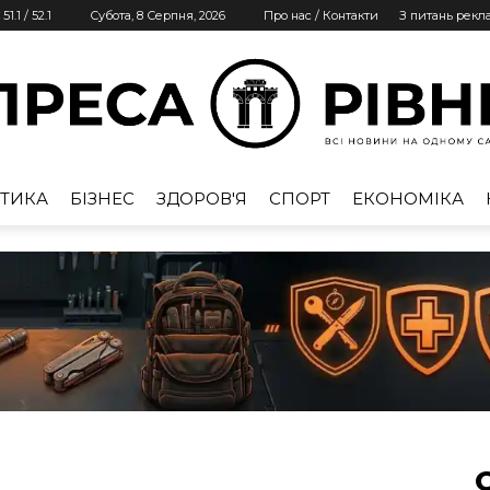
51.1
/
52.1
Субота, 8 Серпня, 2026
Про нас / Контакти
З питань рекл
ТИКА
БІЗНЕС
ЗДОРОВ'Я
СПОРТ
ЕКОНОМІКА
Преса
Рівне