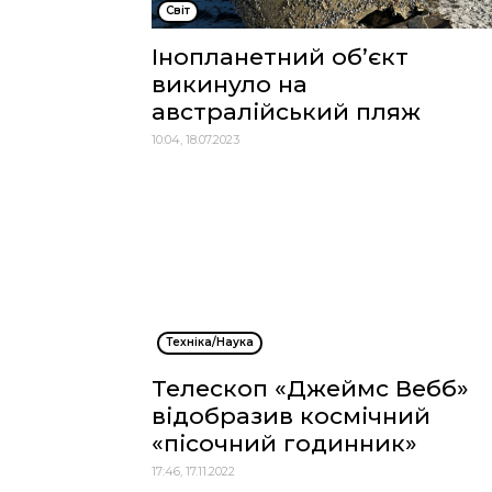
Cвіт
Інопланетний об’єкт
викинуло на
австралійський пляж
10:04, 18.07.2023
Техніка/Наука
Телескоп «Джеймс Вебб»
відобразив космічний
«пісочний годинник»
17:46, 17.11.2022