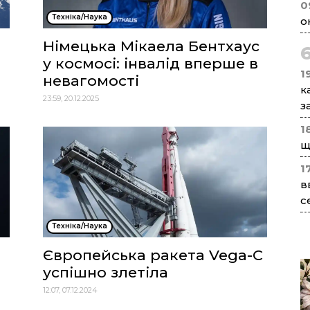
0
Техніка/Наука
о
Німецька Мікаела Бентхаус
у космосі: інвалід вперше в
1
невагомості
к
23:59, 20.12.2025
з
1
щ
1
в
с
Техніка/Наука
Європейська ракета Vega-C
успішно злетіла
12:07, 07.12.2024