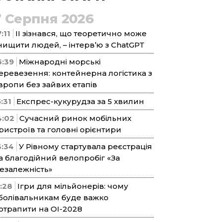
7 Серпня 2026
:11
ІІ зізнався, що теоретично може
нищити людей, – інтерв’ю з ChatGPT
6:39
Міжнародні морські
еревезення: контейнерна логістика з
вропи без зайвих етапів
5:31
Експрес-кукурудза за 5 хвилин
4:02
Сучасний ринок мобільних
ристроїв та головні орієнтири
3:34
У Рівному стартувала реєстрація
а благодійний велопробіг «За
езалежність»
1:28
Ігри для мільйонерів: чому
болівальникам буде важко
отрапити на ОІ-2028