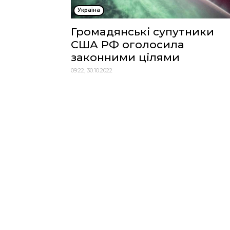
Україна
Громадянські супутники
США РФ оголосила
законними цілями
09:22, 30.10.2022