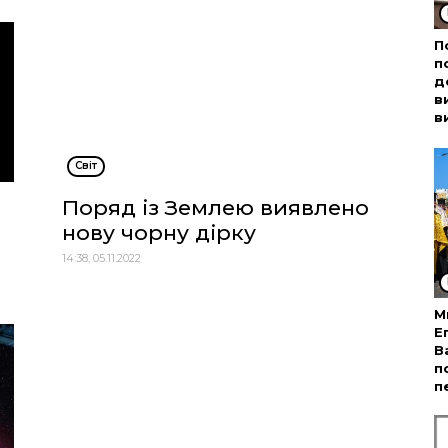
П
п
д
в
в
Cвіт
Поряд із Землею виявлено
нову чорну дірку
14:38, 05.11.2022
М
Е
В
п
п