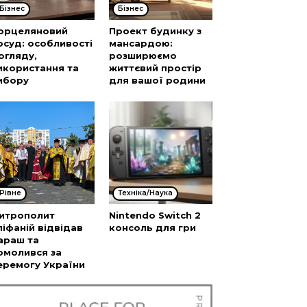
Бізнес
Бізнес
орцеляновий
Проект будинку з
осуд: особливості
мансардою:
огляду,
розширюємо
икористання та
життєвий простір
ибору
для вашої родини
Рівне
Техніка/Наука
итрополит
Nintendo Switch 2
піфаній відвідав
консоль для гри
араш та
омолився за
еремогу України