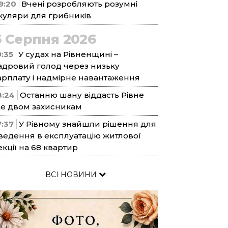
9:20
Вчені розробляють розумні
куляри для грибників
6 Серпня 2026
9:35
У судах на Рівненщині –
адровий голод через низьку
арплату і надмірне навантаження
8:24
Останню шану віддасть Рівне
е двом захисникам
7:37
У Рівному знайшли рішення для
ведення в експлуатацію житлової
екції на 68 квартир
ВСІ НОВИНИ