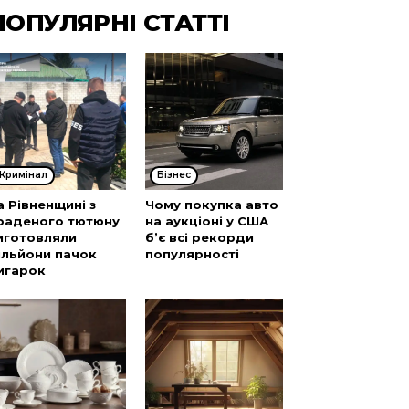
ПОПУЛЯРНІ СТАТТІ
Кримінал
Бізнес
а Рівненщині з
Чому покупка авто
раденого тютюну
на аукціоні у США
иготовляли
б’є всі рекорди
ільйони пачок
популярності
игарок