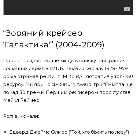
“Зоряний крейсер
‘Галактика'” (2004-2009)
Проєкт посідає перше місце в списку найкращих
космічних серіалів IMDb. Ремейк серіалу 1978-1979
років отримав рейтинг IMDb 8,7 і потрапив у топ-250
ресурсу. Він приніс сім Saturn Award, три “Еммі” та ще
понад 30 премій. Першим режисером проєкту став
Майкл Раймер.
Ролі виконали:
Едвард Джеймс Олмос (“Той, хто біжить по лезу”);