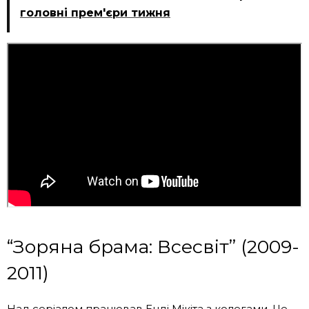
головні прем'єри тижня
“Зоряна брама: Всесвіт” (2009-
2011)
Над серіалом працював Енді Мікіта з колегами. Це