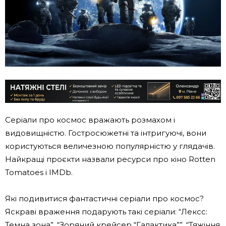
Серіали про космос вражають розмахом і
видовищністю. Гостросюжетні та інтригуючі, вони
користуються величезною популярністю у глядачів.
Найкращі проєкти назвали ресурси про кіно Rotten
Tomatoes і IMDb.
Які подивитися фантастичні серіали про космос?
Яскраві враження подарують такі серіали: “Лексс:
Темна зона”, “Зоряний крейсер “Галактика””, “Тяжіння