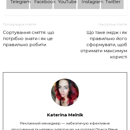
Telеgram
Facebook
YouTube
Instagram
Twitter
Попередня стаття
Наступна стаття
Сортування сміття: що
Що таке імідж і як
потрібно знати і як це
правильно його
правильно робити
сформувати, щоб
отримати максимум
користі
Katerina Melnik
Рекламний менеджер — забезпечую ефективне
просування та нативну інтеграцію на порталі Преса Рівне.