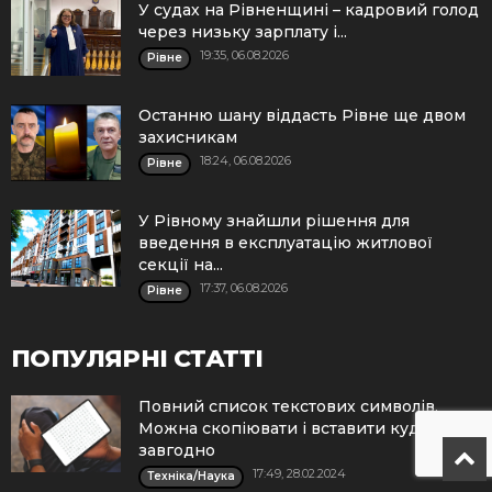
У судах на Рівненщині – кадровий голод
через низьку зарплату і...
19:35, 06.08.2026
Рівне
Останню шану віддасть Рівне ще двом
захисникам
18:24, 06.08.2026
Рівне
У Рівному знайшли рішення для
введення в експлуатацію житлової
секції на...
17:37, 06.08.2026
Рівне
ПОПУЛЯРНІ СТАТТІ
Повний список текстових символів.
Можна скопіювати і вставити куди
завгодно
17:49, 28.02.2024
Техніка/Наука