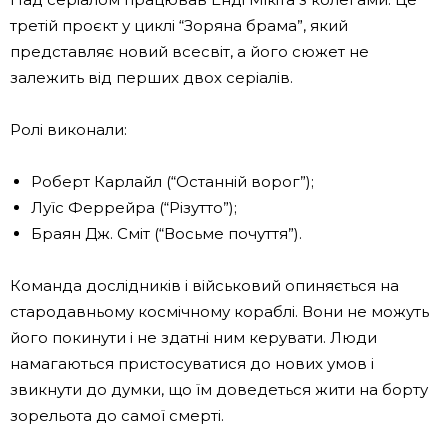
третій проєкт у циклі “Зоряна брама”, який
представляє новий всесвіт, а його сюжет не
залежить від перших двох серіалів.
Ролі виконали:
Роберт Карлайл (“Останній ворог”);
Луїс Феррейра (“Різутто”);
Браян Дж. Сміт (“Восьме почуття”).
Команда дослідників і військовий опиняється на
стародавньому космічному кораблі. Вони не можуть
його покинути і не здатні ним керувати. Люди
намагаються пристосуватися до нових умов і
звикнути до думки, що їм доведеться жити на борту
зорельота до самої смерті.