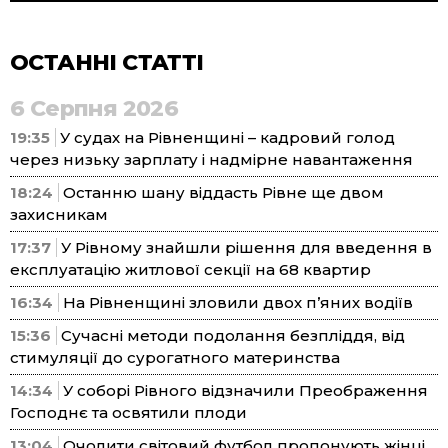
ОСТАННІ СТАТТІ
6 Серпня 2026
19:35
У судах на Рівненщині – кадровий голод
через низьку зарплату і надмірне навантаження
18:24
Останню шану віддасть Рівне ще двом
захисникам
17:37
У Рівному знайшли рішення для введення в
експлуатацію житлової секції на 68 квартир
16:34
На Рівненщині зловили двох п’яних водіїв
15:36
Сучасні методи подолання безпліддя, від
стимуляції до сурогатного материнства
14:34
У соборі Рівного відзначили Преображення
Господнє та освятили плоди
13:04
Очолити світовий футбол пропонують жінці