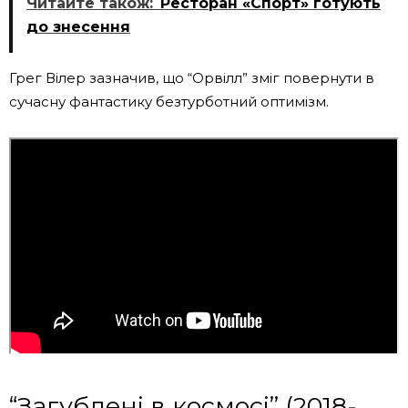
Читайте також:
Ресторан «Спорт» готують
до знесення
Грег Вілер зазначив, що “Орвілл” зміг повернути в
сучасну фантастику безтурботний оптимізм.
“Загублені в космосі” (2018-