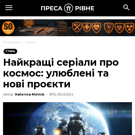
Головна
Стиль
Стиль
Найкращі серіали про
космос: улюблені та
нові проєкти
Автор:
Katerina Melnik
-
18:10, 05.03.2024