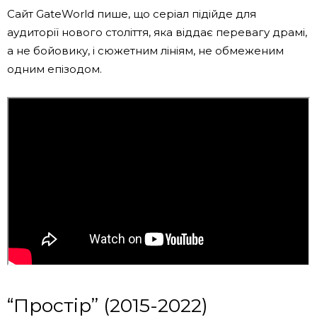
Сайт GateWorld пише, що серіал підійде для
аудиторії нового століття, яка віддає перевагу драмі,
а не бойовику, і сюжетним лініям, не обмеженим
одним епізодом.
“Простір” (2015-2022)