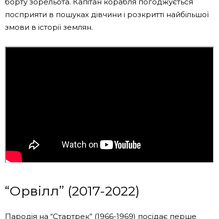
борту зорельота. Капітан корабля погоджується
посприяти в пошуках дівчини і розкритті найбільшої
змови в історії землян.
“Орвілл” (2017-2022)
Пародія на “Стартрек” (1966-1969) посідає перше