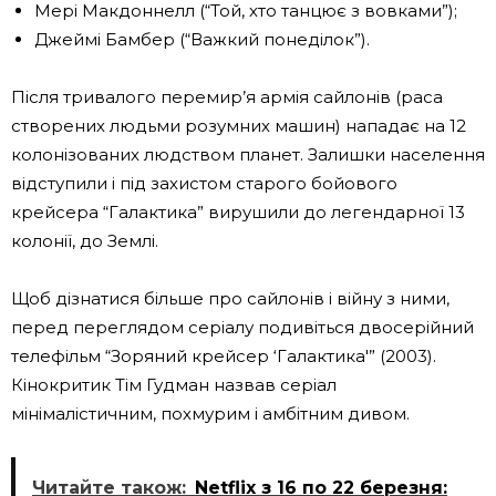
Мері Макдоннелл (“Той, хто танцює з вовками”);
Джеймі Бамбер (“Важкий понеділок”).
Після тривалого перемир’я армія сайлонів (раса
створених людьми розумних машин) нападає на 12
колонізованих людством планет. Залишки населення
відступили і під захистом старого бойового
крейсера “Галактика” вирушили до легендарної 13
колонії, до Землі.
Щоб дізнатися більше про сайлонів і війну з ними,
перед переглядом серіалу подивіться двосерійний
телефільм “Зоряний крейсер ‘Галактика'” (2003).
Кінокритик Тім Гудман назвав серіал
мінімалістичним, похмурим і амбітним дивом.
Читайте також:
Netflix з 16 по 22 березня: