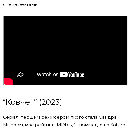
спецефектами.
“Ковчег” (2023)
Серіал, першим режисером якого стала Сандра
Мітровіч, має рейтинг IMDb 5,4 і номінацію на Saturn