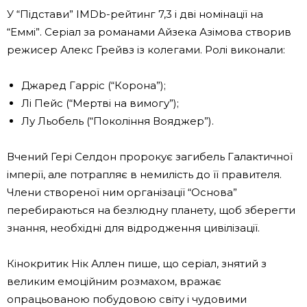
У “Підстави” IMDb-рейтинг 7,3 і дві номінації на
“Еммі”. Серіал за романами Айзека Азімова створив
режисер Алекс Грейвз із колегами. Ролі виконали:
Джаред Гарріс (“Корона”);
Лі Пейс (“Мертві на вимогу”);
Лу Льобель (“Покоління Вояджер”).
Вчений Гері Селдон пророкує загибель Галактичної
імперії, але потрапляє в немилість до її правителя.
Члени створеної ним організації “Основа”
перебираються на безлюдну планету, щоб зберегти
знання, необхідні для відродження цивілізації.
Кінокритик Нік Аллен пише, що серіал, знятий з
великим емоційним розмахом, вражає
опрацьованою побудовою світу і чудовими