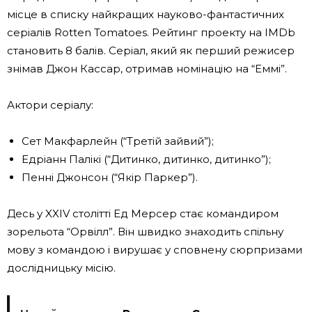
місце в списку найкращих науково-фантастичних
серіалів Rotten Tomatoes. Рейтинг проекту на IMDb
становить 8 балів. Серіал, який як перший режисер
знімав Джон Кассар, отримав номінацію на “Еммі”.
Актори серіалу:
Сет Макфарлейн (“Третій зайвий”);
Едріанн Палікі (“Дитинко, дитинко, дитинко”);
Пенні Джонсон (“Якір Паркер”).
Десь у XXIV столітті Ед Мерсер стає командиром
зорельота “Орвілл”. Він швидко знаходить спільну
мову з командою і вирушає у сповнену сюрпризами
дослідницьку місію.