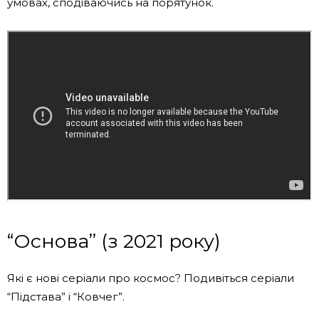
умовах, сподіваючись на порятунок.
“Основа” (з 2021 року)
Які є нові серіали про космос? Подивіться серіали
“Підстава” і “Ковчег”.