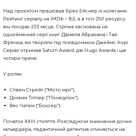
Над проєктом працював Брек Ейснер із колегами.
Рейтинг серіалу на IMDb – 8,5, а в топ-250 ресурсу
він посідає 233 місце. Стрічка заснована на
однойменній серії книг Даніеля Абрахама і Тая
Френка, які творили під псевдонімом Джеймс Корі.
Серіал отримав Saturn Award, дві Hugo Awards і ще
чотири премії.
У ролях:
Стівен Стрейт (“Місто мрії”);
Домінік Тіппер (“Понеділок”);
Вес Чатем (“Боксер”).
Початок XXIII століття. Розслідуючи зникнення дочки
мільярдера, педантичний детектив опиняється на