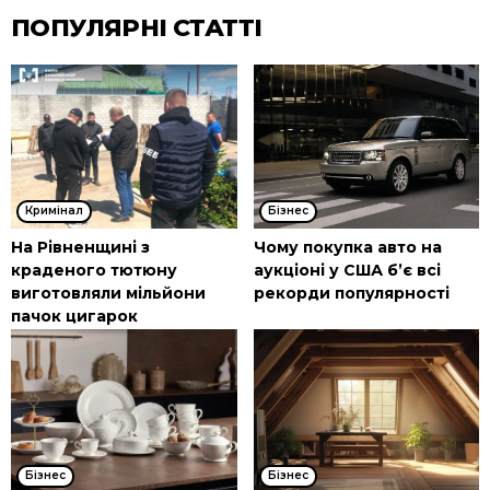
ПОПУЛЯРНІ СТАТТІ
Кримінал
Бізнес
На Рівненщині з
Чому покупка авто на
краденого тютюну
аукціоні у США б’є всі
виготовляли мільйони
рекорди популярності
пачок цигарок
Бізнес
Бізнес