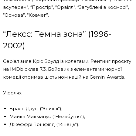
всупереч”, “Простір”, “Орвілл”, “Загублені в космосі”,
“Основа”, “Ковчег”.
“Лексс: Темна зона” (1996-
2002)
Серіал зняв Кріс Боулд із колегами. Рейтинг проєкту
на IMDb склав 7,3. Бойовик з елементами чорної
комедії отримав шість номінацій на Gemini Awards.
У ролях:
Браян Дауні (“Зниклі”);
Майкл Макманус (“Незабутня”);
Джеффрі Гіршфілд (“Кінець”).