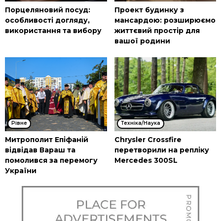
Порцеляновий посуд:
Проект будинку з
особливості догляду,
мансардою: розширюємо
використання та вибору
життєвий простір для
вашої родини
Рівне
Техніка/Наука
Митрополит Епіфаній
Chrysler Crossfire
відвідав Вараш та
перетворили на репліку
помолився за перемогу
Mercedes 300SL
України