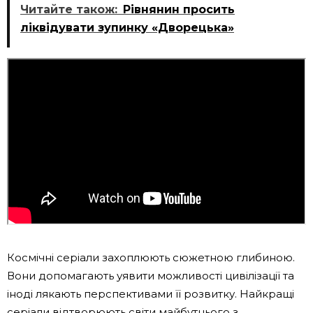
Читайте також:
Рівнянин просить
ліквідувати зупинку «Дворецька»
Космічні серіали захоплюють сюжетною глибиною.
Вони допомагають уявити можливості цивілізації та
іноді лякають перспективами її розвитку. Найкращі
серіали відтворюють світи майбутнього з