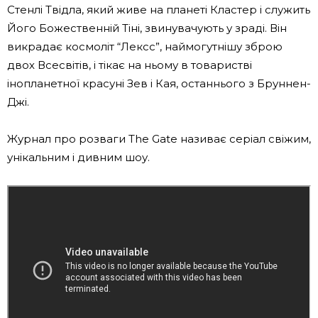
Стенлі Твідла, який живе на планеті Кластер і служить
Його Божественній Тіні, звинувачують у зраді. Він
викрадає космоліт “Лексс”, наймогутнішу зброю
двох Всесвітів, і тікає на ньому в товаристві
інопланетної красуні Зев і Кая, останнього з Бруннен-
Джі.
Журнал про розваги The Gate називає серіал свіжим,
унікальним і дивним шоу.