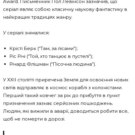
Award. Письменник Пол Левінсон зазначив, що
серіал являє собою класичну наукову фантастику в
найкращих традиціях жанру.
У серіалі знімалися:
Крісті Берк (“Там, за лісами”);
Ріс Річі (“Той, хто танцює в пустелі”);
Річард Флішман (“Пісочна людина”).
У XXII столітті приречена Земля для освоєння нових
світів відправляє в космос кораблі з колоністами.
Перший такий ковчег за рік до прибуття в пункт
призначення зазнає серйозних пошкоджень.
Людям, які вижили в аварії, доводиться робити все,
щоб не померти в дорозі.