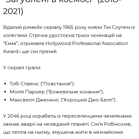
2021)
Вдалий римейк серіалу 1965 року зняли Тім Соутем із
колегами. Стрічка удостоєна трьох номінацій на
“Еммі”, отримала Hollywood Professional Association
Award і ще сім премій.
У серіалі грали:
Тобі Стівенс (“Повстання”);
Моллі Паркер (“Божевільне кохання”);
Максвелл Дженкінс (“Хороший Джо Белл”).
У 2046 році корабель із переселенцями-землянами
зазнає аварії на незвіданій планеті. Сім’я Робінсонів,
що летіла на ньому, змушена жити в незнайомих