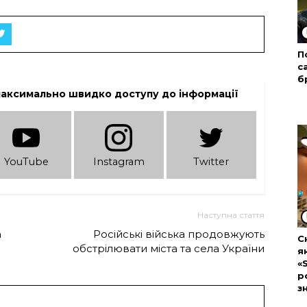
П
с
б
максимально швидко доступу до інформації
YouTube
Instagram
Twitter
Наступна стаття
а
Російські війська продовжують
С
обстрілювати міста та села України
я
«
р
з