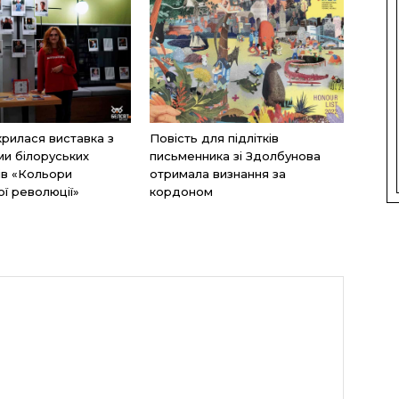
дкрилася виставка з
Повість для підлітків
и білоруських
письменника зі Здолбунова
нів «Кольори
отримала визнання за
ої революції»
кордоном