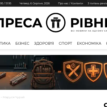
.95
/
51.95
Четвер, 6 Серпня, 2026
Про нас / Контакти
З питань рек
ТИКА
БІЗНЕС
ЗДОРОВ'Я
СПОРТ
ЕКОНОМІКА
Преса
Рівне
– Маруся Чурай