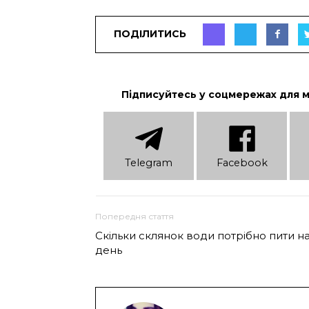
ПОДІЛИТИСЬ
Підписуйтесь у соцмережах для 
Telеgram
Facebook
Попередня стаття
Скільки склянок води потрібно пити н
день