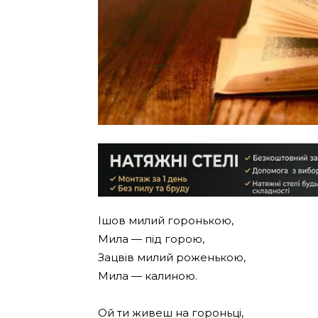
Ішов милий горонькою,
Мила — під горою,
Зацвів милий роженькою,
Мила — калиною.
Ой ти живеш на гороньці,