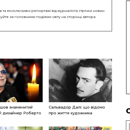
а та ексклюзивні репортажі від журналіста стрічки новин
уйте за головними подіями світу на сторінці автора.
пішов знаменитий
Сальвадор Далі: що відомо
ий дизайнер Роберто
про життя художника