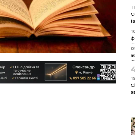
1
О
І
1
ф
0
з
1
C
з