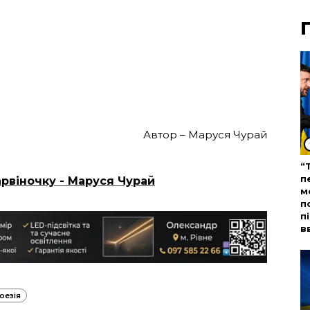
Автор – Маруся Чурай
“
п
рвіночку - Маруся Чурай
м
п
п
в
оезія