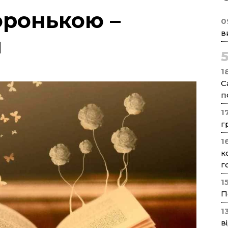
оронькою –
0
в
й
1
С
п
1
г
1
к
г
1
П
1
в