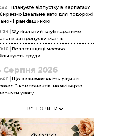
1:32
Плануєте відпустку в Карпатах?
бираємо ідеальне авто для подорожі
вано-Франківщиною
0:24
Футбольний клуб каратиме
анатів за пропуски матчів
9:10
Велогонщиці масово
більшують груди
4 Серпня 2026
9:40
Що визначає якість рідини
haser: 6 компонентів, на які варто
вернути увагу
ВСІ НОВИНИ