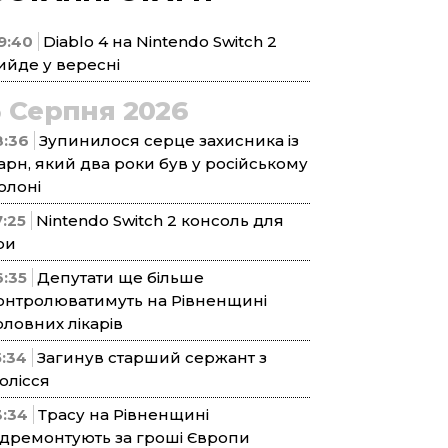
9:40
Diablo 4 на Nintendo Switch 2
ийде у вересні
5 Серпня 2026
8:36
Зупинилося серце захисника із
арн, який два роки був у російському
олоні
7:25
Nintendo Switch 2 консоль для
ри
6:35
Депутати ще більше
онтролюватимуть на Рівненщині
оловних лікарів
5:34
Загинув старший сержант з
олісся
3:34
Трасу на Рівненщині
ідремонтують за гроші Європи