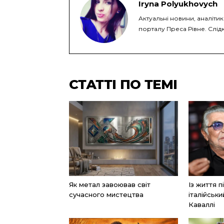
Iryna Polyukhovych
Актуальні новини, аналітик
порталу Преса Рівне. Слідк
СТАТТІ ПО ТЕМІ
Як метал завоював світ
Із життя 
сучасного мистецтва
італійськ
Каваллі