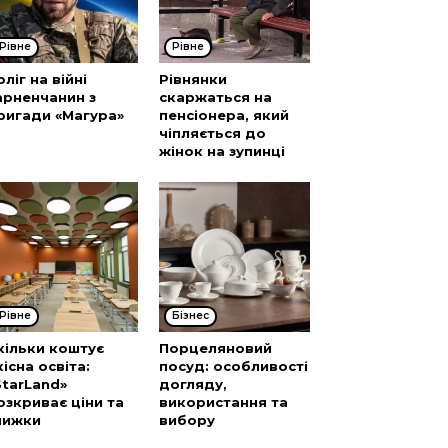
Рівне
Рівне
оліг на війні
Рівнянки
арненчанин з
скаржаться на
ригади «Магура»
пенсіонера, який
чіпляється до
жінок на зупинці
Рівне
Бізнес
кільки коштує
Порцеляновий
кісна освіта:
посуд: особливості
StarLand»
догляду,
озкриває ціни та
використання та
нижки
вибору