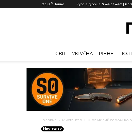
C
23.8
Рівне
Курс від pb.ua:
$
44.3
/
44.9
| €
50
CВІТ
УКРАЇНА
РІВНЕ
ПОЛІ
Головна
Мистецтво
Шов милий горонькою 
Мистецтво