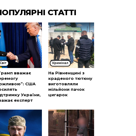
ПОПУЛЯРНІ СТАТТІ
Cвіт
Кримінал
Трамп вважає
На Рівненщині з
еремогу
краденого тютюну
ожливою”: США
виготовляли
осилять
мільйони пачок
ідтримку України,
цигарок
важає експерт