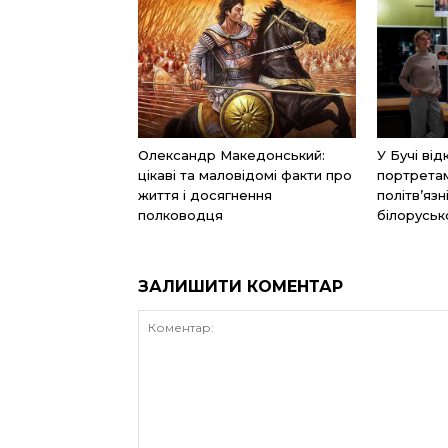
Олександр Македонський:
У Бучі ві
цікаві та маловідомі факти про
портретам
життя і досягнення
політв’яз
полководця
білоруськ
ЗАЛИШИТИ КОМЕНТАР