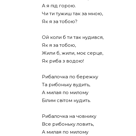
А я під горою.
Чи ти тужиш так за мною,
Як я за тобою?
Ой коли б ти так нудився,
Як я за тобою,
Жили б, жили, моє серце,
Як риба з водою!
Рибалочка по бережку
Та рибоньку вудить,
А милая по милому
Білим світом нудить.
Рибалочка на човнику
Все рибоньку ловить,
А милая по милому