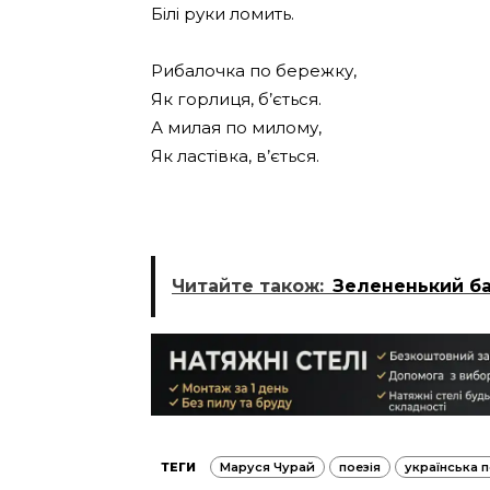
Білі руки ломить.
Рибалочка по бережку,
Як горлиця, б’ється.
А милая по милому,
Як ластівка, в’ється.
Читайте також:
Зелененький ба
ТЕГИ
Маруся Чурай
поезія
українська п