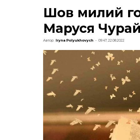
Шов милий г
Маруся Чура
Автор:
Iryna Polyukhovych
-
09:47, 22.08.2022