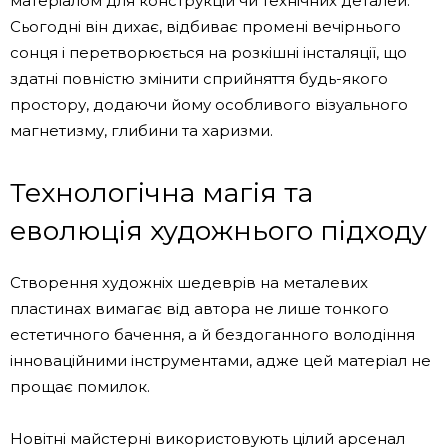
матеріалом для конструкцій чи технічних деталей.
Сьогодні він дихає, відбиває промені вечірнього
сонця і перетворюється на розкішні інсталяції, що
здатні повністю змінити сприйняття будь-якого
простору, додаючи йому особливого візуального
магнетизму, глибини та харизми.
Технологічна магія та
еволюція художнього підходу
Створення художніх шедеврів на металевих
пластинах вимагає від автора не лише тонкого
естетичного бачення, а й бездоганного володіння
інноваційними інструментами, адже цей матеріал не
прощає помилок.
Новітні майстерні використовують цілий арсенал