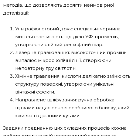
методів, що дозволяють досягти неймовірної
деталізації:
Ультрафіолетовий друк: спеціальні чорнила
миттєво застигають під дією УФ-променів,
утворюючи стійкий рельєфний шар.
Лазерне гравіювання: високоточний промінь
випалює мікроскопічні лінії, створюючи
неповторну гру світлотіні.
Хімічне травлення: кислоти делікатно змінюють
структуру поверхні, утворюючи унікальні
вінтажні ефекти.
Направлене шліфування: ручна обробка
щітками надає основі особливого блиску, який
«живе» під різними кутами.
Завдяки поєднанню цих складних процесів кожна
робота отримує свій неповторний характер та