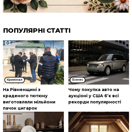
ПОПУЛЯРНІ СТАТТІ
Кримінал
Бізнес
На Рівненщині з
Чому покупка авто на
краденого тютюну
аукціоні у США б’є всі
виготовляли мільйони
рекорди популярності
пачок цигарок