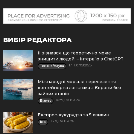
ВИБІР РЕДАКТОРА
ІІ зізнався, що теоретично може
знищити людей, – інтерв’ю з ChatGPT
17:11, 07.08.2026
Техніка/Наука
Міжнародні морські перевезення:
контейнерна логістика з Європи без
зайвих етапів
16:39, 07.08.2026
Бізнес
Експрес-кукурудза за 5 хвилин
15:31, 07.08.2026
Їжа