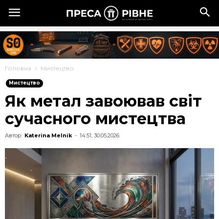
Головна
Мистецтво
Мистецтво
Як метал завоював світ
сучасного мистецтва
Автор:
Katerina Melnik
-
14:51, 30.05.2026