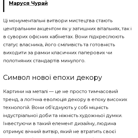
Маруся Чурай
Ці монументальні витвори мистецтва стають
центральним акцентом як у затишних вітальнях, так і
в суворих офісних кабінетах. Вони підкреслюють
статус власника, його сміливість та готовність
виходити за рамки класичних паперових чи
полотняних стандартів минулого.
Символ нової епохи декору
Картини на металі — це не просто тимчасовий
тренд, а логічна еволюція декору в епоху високих
технологій. Вони об’єднують у собі міцність
індустріальної доби та ніжність художньої думки.
Інвестуючи в такий елемент дизайну, людина
отримує вічний витвір, який не втратить своєї