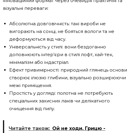
інноваційний формат через очевидні практичні та
візуальні переваги:
Абсолютна довговічність: такі вироби не
вигорають на сонці, не бояться вологи та не
деформуються від часу.
Універсальність у стилі: вони бездоганно
доповнюють інтер’єри в стилі лофт, хай-тек,
мінімалізм або індастріал.
Ефект тривимірності: природний глянець основи
створює ілюзію глибини, візуально розширюючи
межі приміщення.
Простість у догляді: полотна не потребують
спеціальних захисних лаків чи делікатного
очищення від пилу.
Читайте також:
Ой не ходи, Грицю -