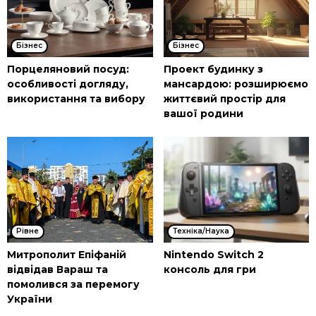
Бізнес
Бізнес
Порцеляновий посуд:
Проект будинку з
особливості догляду,
мансардою: розширюємо
використання та вибору
життєвий простір для
вашої родини
Рівне
Техніка/Наука
Митрополит Епіфаній
Nintendo Switch 2
відвідав Вараш та
консоль для гри
помолився за перемогу
України