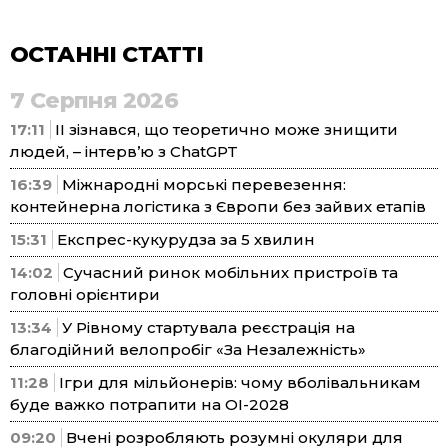
ОСТАННІ СТАТТІ
7 Серпня 2026
17:11
ІІ зізнався, що теоретично може знищити
людей, – інтерв’ю з ChatGPT
16:39
Міжнародні морські перевезення:
контейнерна логістика з Європи без зайвих етапів
15:31
Експрес-кукурудза за 5 хвилин
14:02
Сучасний ринок мобільних пристроїв та
головні орієнтири
13:34
У Рівному стартувала реєстрація на
благодійний велопробіг «За Незалежність»
11:28
Ігри для мільйонерів: чому вболівальникам
буде важко потрапити на ОІ-2028
09:20
Вчені розробляють розумні окуляри для