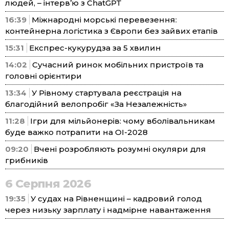
людей, – інтерв’ю з ChatGPT
16:39
Міжнародні морські перевезення:
контейнерна логістика з Європи без зайвих етапів
15:31
Експрес-кукурудза за 5 хвилин
14:02
Сучасний ринок мобільних пристроїв та
головні орієнтири
13:34
У Рівному стартувала реєстрація на
благодійний велопробіг «За Незалежність»
11:28
Ігри для мільйонерів: чому вболівальникам
буде важко потрапити на ОІ-2028
09:20
Вчені розробляють розумні окуляри для
грибників
6 Серпня 2026
19:35
У судах на Рівненщині – кадровий голод
через низьку зарплату і надмірне навантаження