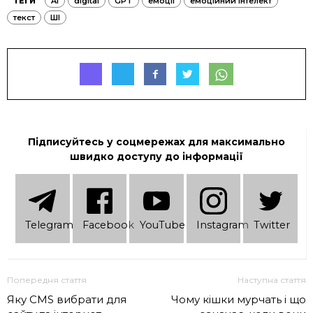
ТЕГИ
AI
digital
GPT
емоції
емоційний інтелект
текст
ШІ
Підписуйтесь у соцмережах для максимально
швидко доступу до інформації
Telеgram
Facebook
YouTube
Instagram
Twitter
Попередня стаття
Наступна стаття
Яку CMS вибрати для
Чому кішки мурчать і що