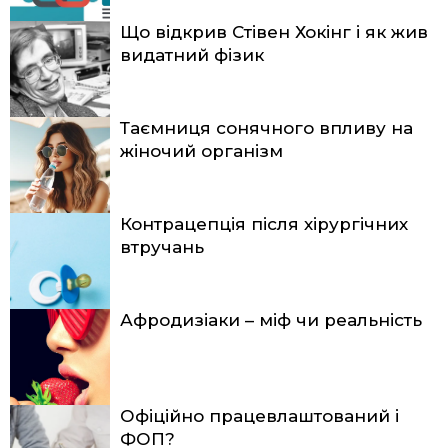
Що відкрив Стівен Хокінг і як жив
видатний фізик
Таємниця сонячного впливу на
жіночий організм
Контрацепція після хірургічних
втручань
Афродизіаки – міф чи реальність
Офіційно працевлаштований і
ФОП?