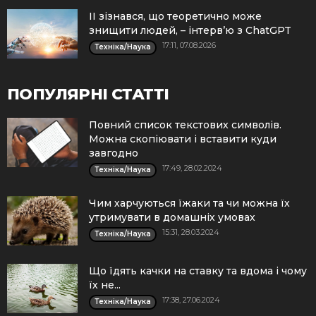
ІІ зізнався, що теоретично може
знищити людей, – інтерв’ю з ChatGPT
17:11, 07.08.2026
Техніка/Наука
ПОПУЛЯРНІ СТАТТІ
Повний список текстових символів.
Можна скопіювати і вставити куди
завгодно
17:49, 28.02.2024
Техніка/Наука
Чим харчуються їжаки та чи можна їх
утримувати в домашніх умовах
15:31, 28.03.2024
Техніка/Наука
Що їдять качки на ставку та вдома і чому
їх не...
17:38, 27.06.2024
Техніка/Наука