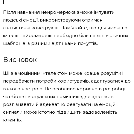
Після навчання нейромережа зможе імітувати
людські емоції, використовуючи отримані
лінгвістичні конструкції. Пам’ятайте, що для якіснішої
імітації нейромережі необхідно більше лінгвістичних
шаблонів із різними відтінками почуттів.
Висновок
ШІ з емоційним інтелектом може краще розуміти і
передбачати потреби користувачів, адаптуватися до
їхнього настрою. Це особливо корисно в розробці
чат-ботів і віртуальних помічників, де здатність
розпізнавати й адекватно реагувати на емоційні
сигнали може істотно підвищити задоволеність
клієнтів.