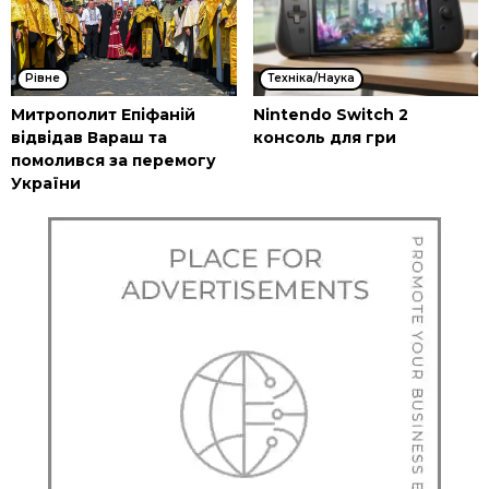
Рівне
Техніка/Наука
Митрополит Епіфаній
Nintendo Switch 2
відвідав Вараш та
консоль для гри
помолився за перемогу
України