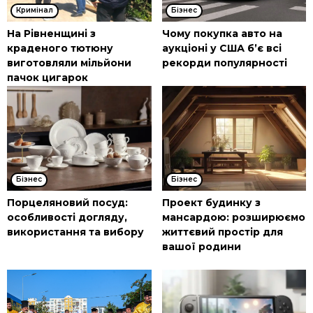
Кримінал
Бізнес
На Рівненщині з
Чому покупка авто на
краденого тютюну
аукціоні у США б’є всі
виготовляли мільйони
рекорди популярності
пачок цигарок
Бізнес
Бізнес
Порцеляновий посуд:
Проект будинку з
особливості догляду,
мансардою: розширюємо
використання та вибору
життєвий простір для
вашої родини