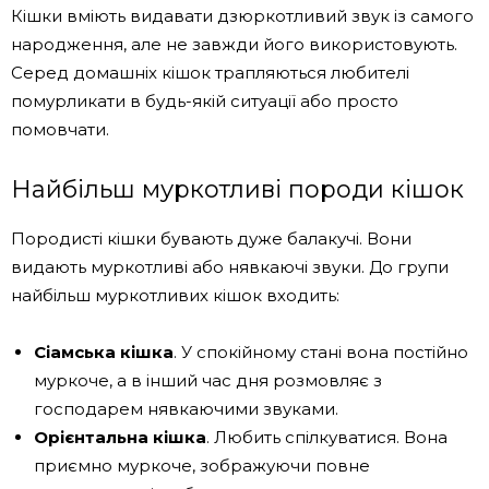
Кішки вміють видавати дзюркотливий звук із самого
народження, але не завжди його використовують.
Серед домашніх кішок трапляються любителі
помурликати в будь-якій ситуації або просто
помовчати.
Найбільш муркотливі породи кішок
Породисті кішки бувають дуже балакучі. Вони
видають муркотливі або нявкаючі звуки. До групи
найбільш муркотливих кішок входить:
Сіамська кішка
. У спокійному стані вона постійно
муркоче, а в інший час дня розмовляє з
господарем нявкаючими звуками.
Орієнтальна кішка
. Любить спілкуватися. Вона
приємно муркоче, зображуючи повне