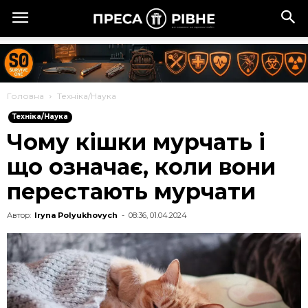
Головна
Техніка/Наука
Техніка/Наука
Чому кішки мурчать і
що означає, коли вони
перестають мурчати
Автор:
Iryna Polyukhovych
-
08:36, 01.04.2024