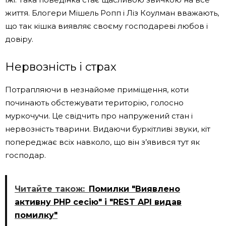
життя. Блогери Мішель Ропп і Ліз Коулман вважають,
що так кішка виявляє своєму господареві любов і
довіру.
Нервозність і страх
Потрапляючи в незнайоме приміщення, коти
починають обстежувати територію, голосно
муркочучи. Це свідчить про напружений стан і
нервозність тварини. Видаючи буркітливі звуки, кіт
попереджає всіх навколо, що він з’явився тут як
господар.
Читайте також:
Помилки "Виявлено
активну PHP сесію" і "REST API видав
помилку"