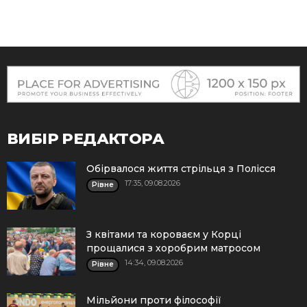
ВИБІР РЕДАКТОРА
Обірвалося життя стрільця з Полісся
17:35, 09.08.2026
Рівне
З квітами та короваєм у Корці
прощалися з хоробрим матросом
14:34, 09.08.2026
Рівне
Мільйони проти філософії