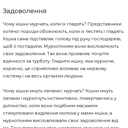
Задоволення
Чому кішки мурчать, коли їх гладять? Представники
котячої породи обожнюють, коли їх пестять і гладять.
Кішка сама підставляє голову під руку господареві,
щоб її погладили. Муркотінням вони висловлюють
своє задоволення. Так вона проявляє почуття
вдячності за турботу. Гладити кішку, яка муркоче,
корисно, це сприятливо впливає на нервову
систему і на весь організм людини.
Чому кішки мнуть лапами і мурчать? Кішки мнуть
лапами і муркочуть інстинктивно, повертаючись у
дитинство, коли вони подібним масажем
стимулювали виділення молока у мами-кішки, а
муркотінням висловлювали своє задоволення від
їжі. Така поведінка стає щасливою звичкою на все