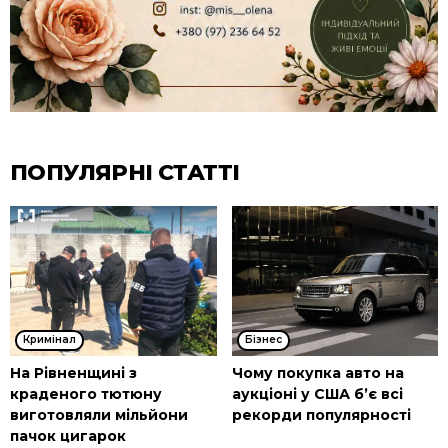
ПОПУЛЯРНІ СТАТТІ
Кримінал
Бізнес
На Рівненщині з
Чому покупка авто на
краденого тютюну
аукціоні у США б’є всі
виготовляли мільйони
рекорди популярності
пачок цигарок