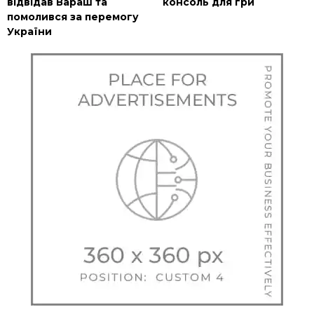
відвідав Вараш та
консоль для гри
помолився за перемогу
України