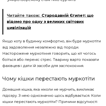
Читайте також:
Стародавній Єгипет: що
відомо про одну з великих світових
цивілізацій
Якщо коту в будинку комфортно, він буде муркотіти
від задоволення незалежно від породи.
Насторожене муркотіння говорить, що кіт чогось
боїться або переніс стрес. Тварину варто показати
фахівцеві і дати їй засоби для заспокоєння.
Чому кішки перестають муркотіти
Домашня кішка, яка ніколи не мурчить, викликає
підозру. З нею однозначно щось відбувається. Коли
кішки перестають муркотіти? Причини відсутності