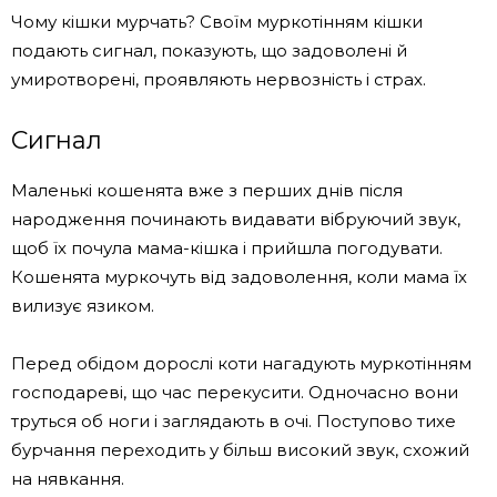
Чому кішки мурчать? Своїм муркотінням кішки
подають сигнал, показують, що задоволені й
умиротворені, проявляють нервозність і страх.
Сигнал
Маленькі кошенята вже з перших днів після
народження починають видавати вібруючий звук,
щоб їх почула мама-кішка і прийшла погодувати.
Кошенята муркочуть від задоволення, коли мама їх
вилизує язиком.
Перед обідом дорослі коти нагадують муркотінням
господареві, що час перекусити. Одночасно вони
труться об ноги і заглядають в очі. Поступово тихе
бурчання переходить у більш високий звук, схожий
на нявкання.