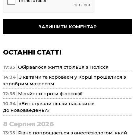
ОСТАННІ СТАТТІ
17:35
Обірвалося життя стрільця з Полісся
14:34
З квітами та короваєм у Корці прощалися з
хоробрим матросом
12:35
Мільйони проти філософії
10:34
«Ви готували тільки пасажирів
до нововведень?»
8 Серпня 2026
13:35
Рівне попрощається з анестезіологом, який