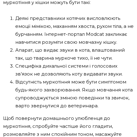
муркотіння у кішки можуть бути такі:
Деякі представники котячих висловлюють
емоції мімікою, маханням хвоста, рухом тіла, а не
бурчанням. Інтернет-портал Мodcat закликає
навчитися розуміти свою мовчазну кішку.
Апарат, що видає звуки в кота, влаштований
так, що тварина муркоче тихо, її не чути.
Специфіка дихальної системи і голосових
зв’язок не дозволяють коту видавати звуки.
Відсутність муркотіння може бути симптомом
будь-якого захворювання. Якщо мовчання кота
супроводжується зміною поведінки та звичок,
варто звернутися до ветеринара.
Щоб повернути домашнього улюбленця до
муркотіння, спробуйте частіше його гладити,
розмовляйте з ним спокійним тоном, масажуйте