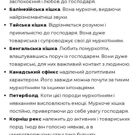
заспокоєння і любов до господаря.
Балінезійська кішка
. Вона муркоче, видаючи
найрізноманітніші звуки.
Тайська кішка
. Відрізняється розумом і
прихильністю до господаря. Вона дуже
товариська і супроводжує свої дії муркотінням.
Бенгальська кішка
. Любить помуркотіти,
влаштувавшись поруч із господарем. Вони дуже
товариські, для них важливий контакт з людиною.
Канадський сфінкс
наділений допитливим
характером. Його завжди можна почути за тихим
муркотінням та іншими інтонаціями.
Петерболд
. Коти цієї породи муркотінням і
нявканням висловлюють емоції. Муркоче кішка
постійно, привертаючи до себе увагу господаря.
Корніш рекс
належить до активних і товариських
порід. Іноді він голосно нявкає, а в
умиротвореному стані тихо бурчить.