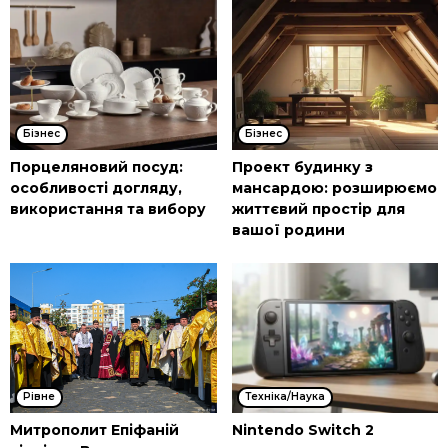
Бізнес
Бізнес
Порцеляновий посуд:
Проект будинку з
особливості догляду,
мансардою: розширюємо
використання та вибору
життєвий простір для
вашої родини
Рівне
Техніка/Наука
Митрополит Епіфаній
Nintendo Switch 2