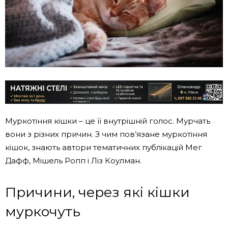
Муркотіння кішки – це її внутрішній голос. Мурчать
вони з різних причин. З чим пов’язане муркотіння
кішок, знають автори тематичних публікацій Мег
Дафф, Мішель Ропп і Ліз Коулман.
Причини, через які кішки
муркочуть