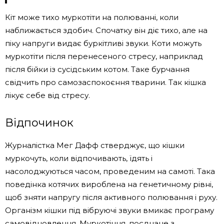
Кіт може тихо муркотіти на полюванні, коли
наближається здобич. Спочатку він діє тихо, але на
піку напруги видає буркітливі звуки. Коти можуть
муркотіти після перенесеного стресу, наприклад
після бійки із сусідським котом. Таке бурчання
свідчить про самозаспокоєння тварини. Так кішка
лікує себе від стресу.
Відпочинок
Журналістка Мег Дафф стверджує, що кішки
муркочуть, коли відпочивають, їдять і
насолоджуються часом, проведеним на самоті. Така
поведінка котячих вироблена на генетичному рівні,
щоб зняти напругу після активного полювання і руху.
Організм кішки під вібруючі звуки вмикає програму
самовідновлення. Муркотіння, поєднане з