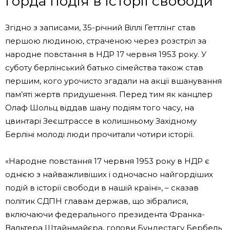
горда подія в історії свободи
Згідно з записами, 35-річний Віллі Геттлінг став
першою людиною, страченою через розстріл за
народне повстання в НДР 17 червня 1953 року. У
суботу берлінський батько сімейства також став
першим, кого урочисто згадали на акції вшанування
пам’яті жертв придушення. Перед тим як канцлер
Олаф Шольц віддав шану подіям того часу, на
цвинтарі Зеєштрассе в колишньому Західному
Берліні молоді люди прочитали чотири історії.
«Народне повстання 17 червня 1953 року в НДР є
однією з найважливіших і одночасно найгордіших
подій в історії свободи в нашій країні», – сказав
політик СДПН главам держав, що зібралися,
включаючи федерального президента Франка-
Вальтера Штайнмайєра, голови Бундестагу Бербель