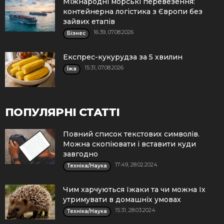
Міжнародні морські перевезення:
контейнерна логістика з Європи без
зайвих етапів
16:39, 07.08.2026
Бізнес
Експрес-кукурудза за 5 хвилин
15:31, 07.08.2026
Їжа
ПОПУЛЯРНІ СТАТТІ
Повний список текстових символів.
Можна скопіювати і вставити куди
завгодно
17:49, 28.02.2024
Техніка/Наука
Чим харчуються їжаки та чи можна їх
утримувати в домашніх умовах
15:31, 28.03.2024
Техніка/Наука