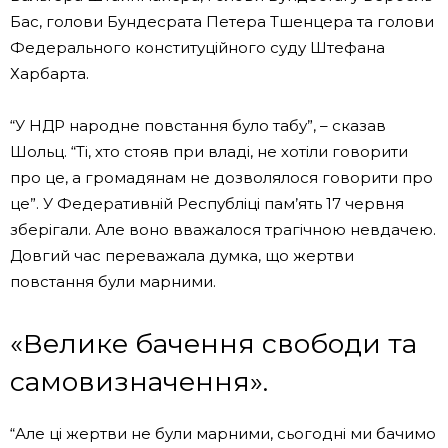
Бас, голови Бундесрата Петера Тшенцера та голови
Федерального конституційного суду Штефана
Харбарта.
“У НДР народне повстання було табу”, – сказав
Шольц. “Ті, хто стояв при владі, не хотіли говорити
про це, а громадянам не дозволялося говорити про
це”. У Федеративній Республіці пам’ять 17 червня
зберігали. Але воно вважалося трагічною невдачею.
Довгий час переважала думка, що жертви
повстання були марними.
«Велике бачення свободи та
самовизначення».
“Але ці жертви не були марними, сьогодні ми бачимо