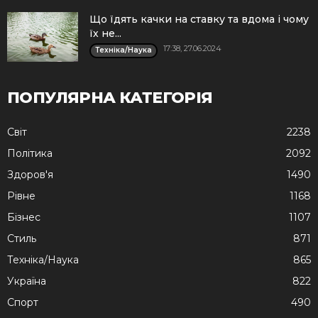
Що їдять качки на ставку та вдома і чому
їх не...
17:38, 27.06.2024
Техніка/Наука
ПОПУЛЯРНА КАТЕГОРІЯ
Cвіт
2238
Політика
2092
Здоров'я
1490
Рівне
1168
Бізнес
1107
Стиль
871
Техніка/Наука
865
Україна
822
Спорт
490