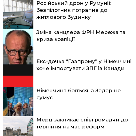
Російський дрон у Румунії:
безпілотник потрапив до
житлового будинку
Зміна канцлера ФРН Мережа та
криза коаліції
Екс-дочка “Газпрому” у Німеччині
хоче імпортувати ЗПГ із Канади
Німеччина боїться, а Зедер не
сумує
Мерц закликає співгромадян до
терпіння на час реформ