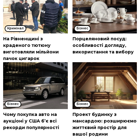
Кримінал
Бізнес
На Рівненщині з
Порцеляновий посуд:
краденого тютюну
особливості догляду,
виготовляли мільйони
використання та вибору
пачок цигарок
Бізнес
Бізнес
Чому покупка авто на
Проект будинку з
аукціоні у США б’є всі
мансардою: розширюємо
рекорди популярності
життєвий простір для
вашої родини