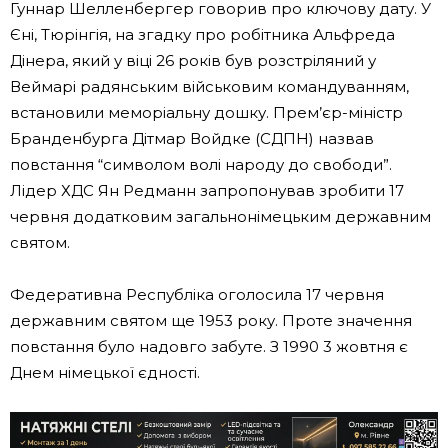
Гуннар Шелленбергер говорив про ключову дату. У
Єні, Тюрінгія, на згадку про робітника Альфреда
Дінера, який у віці 26 років був розстріляний у
Веймарі радянським військовим командуванням,
встановили меморіальну дошку. Прем’єр-міністр
Бранденбурга Дітмар Войдке (СДПН) назвав
повстання “символом волі народу до свободи”.
Лідер ХДС Ян Редманн запропонував зробити 17
червня додатковим загальнонімецьким державним
святом.
Федеративна Республіка оголосила 17 червня
державним святом ще 1953 року. Проте значення
повстання було надовго забуте. З 1990 3 жовтня є
Днем німецької єдності.