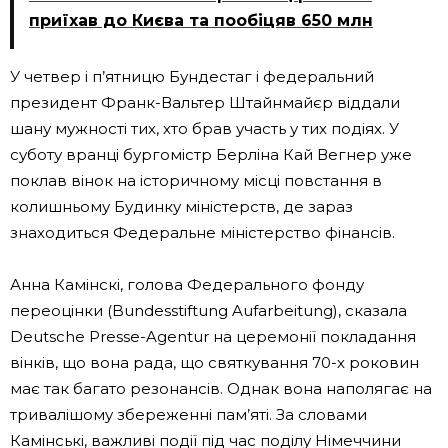
приїхав до Києва та пообіцяв 650 млн
У четвер і п’ятницю Бундестаг і федеральний
президент Франк-Вальтер Штайнмайєр віддали
шану мужності тих, хто брав участь у тих подіях. У
суботу вранці бургомістр Берліна Кай Вегнер уже
поклав вінок на історичному місці повстання в
колишньому Будинку міністерств, де зараз
знаходиться Федеральне міністерство фінансів.
Анна Камінскі, голова Федерального фонду
переоцінки (Bundesstiftung Aufarbeitung), сказала
Deutsche Presse-Agentur на церемонії покладання
вінків, що вона рада, що святкування 70-х роковин
має так багато резонансів. Однак вона наполягає на
тривалішому збереженні пам’яті. За словами
Камінські, важливі події під час поділу Німеччини