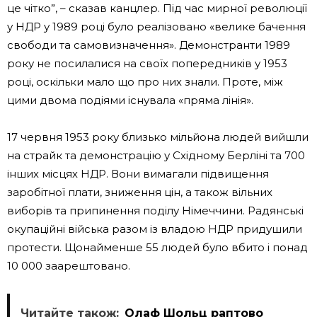
це чітко”, – сказав канцлер. Під час мирної революції
у НДР у 1989 році було реалізовано «велике бачення
свободи та самовизначення». Демонстранти 1989
року не посилалися на своїх попередників у 1953
році, оскільки мало що про них знали. Проте, між
цими двома подіями існувала «пряма лінія».
17 червня 1953 року близько мільйона людей вийшли
на страйк та демонстрацію у Східному Берліні та 700
інших місцях НДР. Вони вимагали підвищення
заробітної плати, зниження цін, а також вільних
виборів та припинення поділу Німеччини. Радянські
окупаційні війська разом із владою НДР придушили
протести. Щонайменше 55 людей було вбито і понад
10 000 заарештовано.
Читайте також:
Олаф Шольц раптово