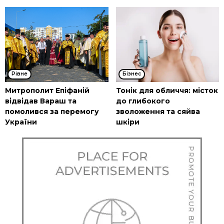
Рівне
Бізнес
Митрополит Епіфаній
Тонік для обличчя: місток
відвідав Вараш та
до глибокого
помолився за перемогу
зволоження та сяйва
України
шкіри