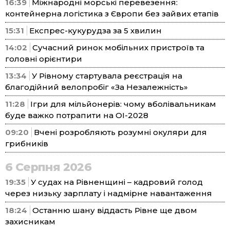
16:39
Міжнародні морські перевезення:
контейнерна логістика з Європи без зайвих етапів
15:31
Експрес-кукурудза за 5 хвилин
14:02
Сучасний ринок мобільних пристроїв та
головні орієнтири
13:34
У Рівному стартувала реєстрація на
благодійний велопробіг «За Незалежність»
11:28
Ігри для мільйонерів: чому вболівальникам
буде важко потрапити на ОІ-2028
09:20
Вчені розробляють розумні окуляри для
грибників
6 Серпня 2026
19:35
У судах на Рівненщині – кадровий голод
через низьку зарплату і надмірне навантаження
18:24
Останню шану віддасть Рівне ще двом
захисникам