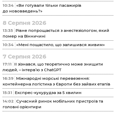
10:34
«Ви готували тільки пасажирів
до нововведень?»
8 Серпня 2026
13:35
Рівне попрощається з анестезіологом, який
помер на Вінничині
10:34
«Мені пощастило, що залишився живим»
7 Серпня 2026
17:11
ІІ зізнався, що теоретично може знищити
людей, – інтерв’ю з ChatGPT
16:39
Міжнародні морські перевезення:
контейнерна логістика з Європи без зайвих етапів
15:31
Експрес-кукурудза за 5 хвилин
14:02
Сучасний ринок мобільних пристроїв та
головні орієнтири