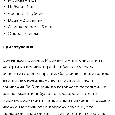
Морква – 1 шт.
Цибуля – 1 шт.
Часник – 1 зубчик
Вода – 2 склянки
Оливкова олія – ​​3 ст.л.
Сіль за смаком
Приготування:
Сочевицю промити. Моркву помити, очистити та
натерти на великій тертці. Цибулю та часник
очистити і дрібно нарізати. Сочевицю залити водою,
варити на середньому вогні 15 хвилин після
закипання. За 5 хвилин до готовності посолити. На
олії посмажити цибулю до прозорості, додати
моркву, обсмажити. Наприкінці за бажанням додати
часник. Перемішати відварену сочевицю та
піджарювання з овочів. Дати настоятися страві під