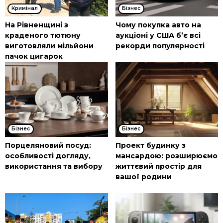
Кримінал
Бізнес
На Рівненщині з
Чому покупка авто на
краденого тютюну
аукціоні у США б’є всі
виготовляли мільйони
рекорди популярності
пачок цигарок
Бізнес
Бізнес
Порцеляновий посуд:
Проект будинку з
особливості догляду,
мансардою: розширюємо
використання та вибору
життєвий простір для
вашої родини