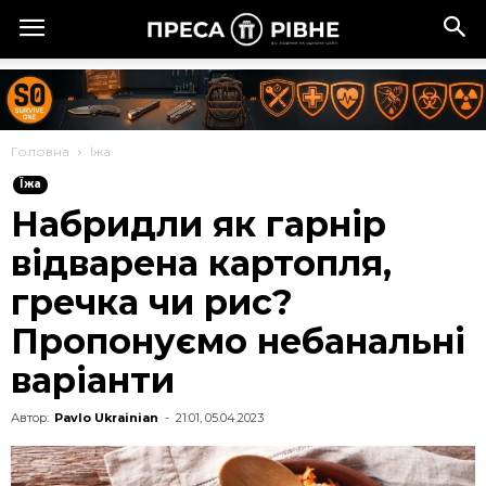
Головна
Їжа
Їжа
Набридли як гарнір
відварена картопля,
гречка чи рис?
Пропонуємо небанальні
варіанти
Автор:
Pavlo Ukrainian
-
21:01, 05.04.2023