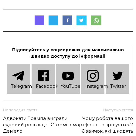
Підписуйтесь у соцмережах для максимально
швидко доступу до інформації
Telеgram
Facebook
YouTube
Instagram
Twitter
Попередня стаття
Наступна стаття
Адвокати Трампа виграли
Чому робота вашого
судовий розгляд зі Стормі
смартфона погіршується?
Деніелс
6 звичок, які шкодять