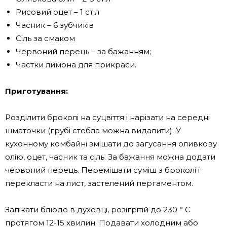
Рисовий оцет – 1 ст.л
Часник – 6 зубчиків
Сіль за смаком
Червоний перець – за бажанням;
Частки лимона для прикраси.
Приготування:
Розділити броколі на суцвіття і нарізати на середні
шматочки (грубі стебла можна видалити). У
кухонному комбайні змішати до загусання оливкову
олію, оцет, часник та сіль. За бажання можна додати
червоний перець. Перемішати суміш з броколі і
перекласти на лист, застелений пергаментом.
Запікати блюдо в духовці, розігрітій до 230 ° C
протягом 12-15 хвилин. Подавати холодним або