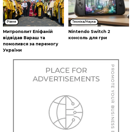
Рівне
Техніка/Наука
Митрополит Епіфаній
Nintendo Switch 2
відвідав Вараш та
консоль для гри
помолився за перемогу
України