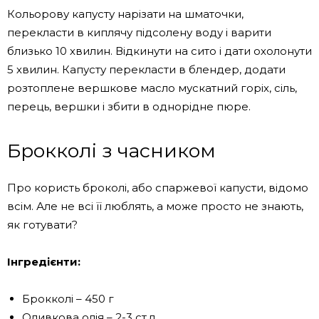
Кольорову капусту нарізати на шматочки,
перекласти в киплячу підсолену воду і варити
близько 10 хвилин. Відкинути на сито і дати охолонути
5 хвилин. Капусту перекласти в блендер, додати
розтоплене вершкове масло мускатний горіх, сіль,
перець, вершки і збити в однорідне пюре.
Брокколі з часником
Про користь броколі, або спаржевої капусти, відомо
всім. Але не всі її люблять, а може просто не знають,
як готувати?
Інгредієнти:
Брокколі – 450 г
Оливкова олія – ​​2-3 ст.л