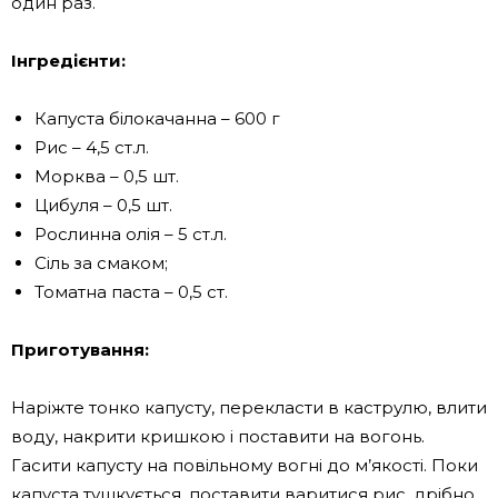
один раз.
Інгредієнти:
Капуста білокачанна – 600 г
Рис – 4,5 ст.л.
Морква – 0,5 шт.
Цибуля – 0,5 шт.
Рослинна олія – ​​5 ст.л.
Сіль за смаком;
Томатна паста – 0,5 ст.
Приготування:
Наріжте тонко капусту, перекласти в каструлю, влити
воду, накрити кришкою і поставити на вогонь.
Гасити капусту на повільному вогні до м’якості. Поки
капуста тушкується, поставити варитися рис, дрібно