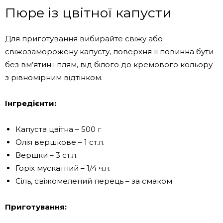
Пюре із цвітної капусти
Для приготування вибирайте свіжу або
свіжозаморожену капусту, поверхня її повинна бути
без вм’ятин і плям, від білого до кремового кольору
з рівномірним відтінком.
Інгредієнти:
Капуста цвітна – 500 г
Олія вершкове – 1 ст.л.
Вершки – 3 ст.л.
Горіх мускатний – 1/4 ч.л.
Сіль, свіжомелений перець – за смаком
Приготування: