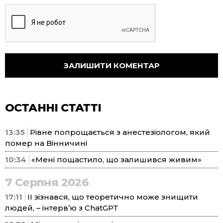
ОСТАННІ СТАТТІ
13:35
Рівне попрощається з анестезіологом, який
помер на Вінничині
10:34
«Мені пощастило, що залишився живим»
7 Серпня 2026
17:11
ІІ зізнався, що теоретично може знищити
людей, – інтерв’ю з ChatGPT