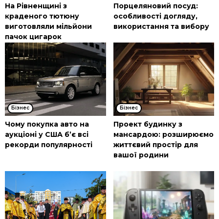
На Рівненщині з
Порцеляновий посуд:
краденого тютюну
особливості догляду,
виготовляли мільйони
використання та вибору
пачок цигарок
Бізнес
Бізнес
Чому покупка авто на
Проект будинку з
аукціоні у США б’є всі
мансардою: розширюємо
рекорди популярності
життєвий простір для
вашої родини