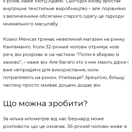
х років, каже Хютц-Адамс. Сьогодні знову зростає
внутрішнє текстильне виробництво – але порівняно
з величезними обсягами старого одягу це підходи
мінімального масштабу.
Коако Менсах тримає невеликий магазин на ринку
Кантаманто. Коли 32-річний чоловік отримує нові
речі, він розрізає їх на частини. “Потім я збираю їх
заново”, – каже він. Але багато хто з них мають дірки і
вже непридатні для використання, коли
потрапляють на ринок. Утилізація? Зрештою, більшу
частину просто змиває дощем, додає він.
Що можна зробити?
За кілька кілометрів від нас Бернард може
розповісти, що це означає. 36-річний чоловік живе зі