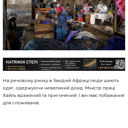
На речовому ринку в Західній Африці люди шиють
одяг, одержуючи невеликий дохід. Міністр праці
Хайль вражений та пригнічений. І він має побажання
для споживачів.