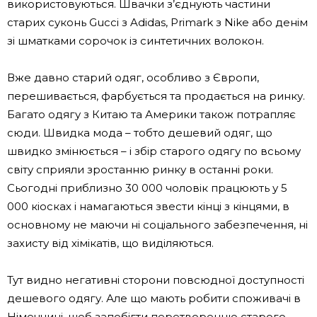
використовуються. Швачки з’єднують частини
старих суконь Gucci з Adidas, Primark з Nike або денім
зі шматками сорочок із синтетичних волокон.
Вже давно старий одяг, особливо з Європи,
перешивається, фарбується та продається на ринку.
Багато одягу з Китаю та Америки також потрапляє
сюди. Швидка мода – тобто дешевий одяг, що
швидко змінюється – і збір старого одягу по всьому
світу сприяли зростанню ринку в останні роки.
Сьогодні приблизно 30 000 чоловік працюють у 5
000 кіосках і намагаються звести кінці з кінцями, в
основному не маючи ні соціального забезпечення, ні
захисту від хімікатів, що виділяються.
Тут видно негативні сторони повсюдної доступності
дешевого одягу. Але що мають робити споживачі в
Німеччині, щоб запобігти перетворенню старого