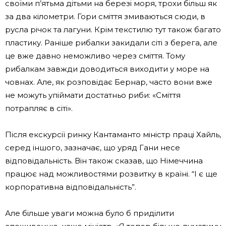
своїми п’ятьма дітьми на березі моря, трохи більш як
за два кілометри. Гори сміття змиваються сюди, в
русла річок та лагуни. Крім текстилю тут також багато
пластику. Раніше рибалки закидали сіті з берега, але
це вже давно неможливо через сміття. Тому
рибалкам завжди доводиться виходити у море на
човнах. Але, як розповідає Бернар, часто вони вже
не можуть упіймати достатньо риби: «Сміття
потрапляє в сіті».
Після екскурсії ринку Кантаманто міністр праці Хайль,
серед іншого, зазначає, що уряд Гани несе
відповідальність. Він також сказав, що Німеччина
працює над можливостями розвитку в країні. “І є ще
корпоративна відповідальність”.
Але більше уваги можна було б приділити