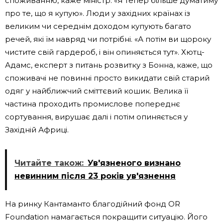
споживанню, каже міністр. «Я тепер більше думатиму
про те, що я купую». Люди у західних країнах із
великим чи середнім доходом купують багато
речей, які їм навряд чи потрібні. «А потім ви щороку
чистите свій гардероб, і він опиняється тут». Хютц-
Адамс, експерт з питань розвитку з Бонна, каже, що
споживачі не повинні просто викидати свій старий
одяг у найближчий сміттєвий кошик. Велика її
частина проходить промислове попереднє
сортування, вирушає далі і потім опиняється у
Західній Африці.
Читайте також:
Ув'язненого визнано
невинним після 23 років ув'язнення
На ринку Кантаманто благодійний фонд OR
Foundation намагається покращити ситуацію. Його