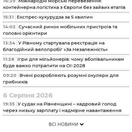
16:39
Міжнародні морські перевезення:
контейнерна логістика з Європи без зайвих етапів
15:31
Експрес-кукурудза за 5 хвилин
14:02
Сучасний ринок мобільних пристроїв та
головні орієнтири
13:34
У Рівному стартувала реєстрація на
благодійний велопробіг «За Незалежність»
11:28
Ігри для мільйонерів: чому вболівальникам
буде важко потрапити на ОІ-2028
09:20
Вчені розробляють розумні окуляри для
грибників
6 Серпня 2026
19:35
У судах на Рівненщині – кадровий голод
через низьку зарплату і надмірне навантаження
ВСІ НОВИНИ