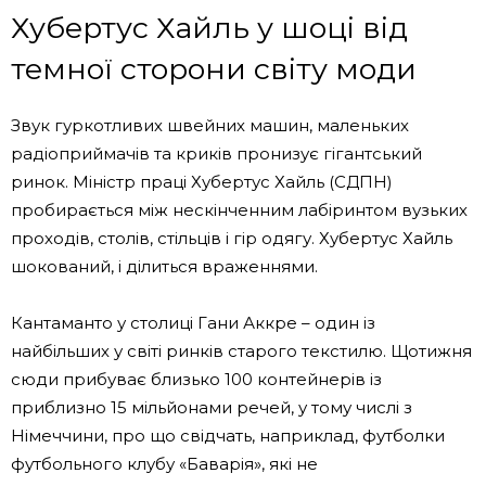
Хубертус Хайль у шоці від
темної сторони світу моди
Звук гуркотливих швейних машин, маленьких
радіоприймачів та криків пронизує гігантський
ринок. Міністр праці Хубертус Хайль (СДПН)
пробирається між нескінченним лабіринтом вузьких
проходів, столів, стільців і гір одягу. Хубертус Хайль
шокований, і ділиться враженнями.
Кантаманто у столиці Гани Аккре – один із
найбільших у світі ринків старого текстилю. Щотижня
сюди прибуває близько 100 контейнерів із
приблизно 15 мільйонами речей, у тому числі з
Німеччини, про що свідчать, наприклад, футболки
футбольного клубу «Баварія», які не