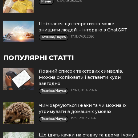
10:34, 08.08.2026
Рівне
ІІ зізнався, що теоретично може
знищити людей, – інтерв’ю з ChatGPT
17:11, 07.08.2026
Техніка/Наука
ПОПУЛЯРНІ СТАТТІ
Повний список текстових символів.
Можна скопіювати і вставити куди
завгодно
17:49, 28.02.2024
Техніка/Наука
Чим харчуються їжаки та чи можна їх
утримувати в домашніх умовах
15:31, 28.03.2024
Техніка/Наука
Що їдять качки на ставку та вдома і чому