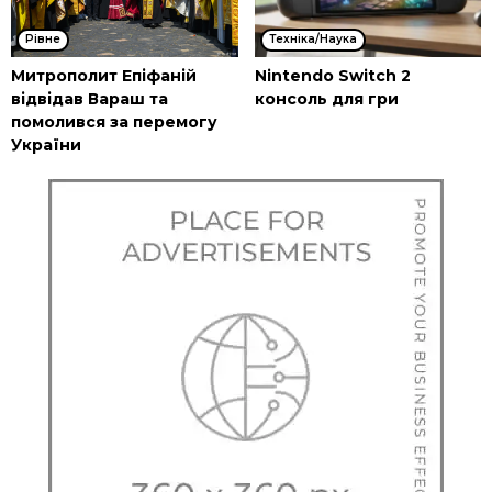
Рівне
Техніка/Наука
Митрополит Епіфаній
Nintendo Switch 2
відвідав Вараш та
консоль для гри
помолився за перемогу
України