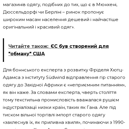
магазинів одягу, подібних до тих, що є в Мюнхені,
Дюссельдорфі чи Берліні – ринок пропонує
широким масам населення дешевий і найчастіше
оригінальний і красивий одяг».
Читайте також:
ЄС був створений для
"обману" США
Для боннського експерта з розвитку Фріделя Хютц-
Адамса з інституту Südwind відправлення гір старого
одягу до Західної Африки є «неприємним питанням»,
як він каже. За словами експерта, чверть століття
тому текстильна промисловість вважалася рушієм
індустріалізації низки країн, таких як Гана. Але під
тиском вільної торгівлі імпорт старого одягу
«захлеснув їх, як приливна хвиля», починаючи з 1990-