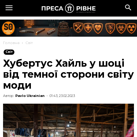
Головна
Cвіт
Cвіт
Хубертус Хайль у шоці
від темної сторони світу
моди
Автор:
Pavlo Ukrainian
-
01:43, 23.02.2023