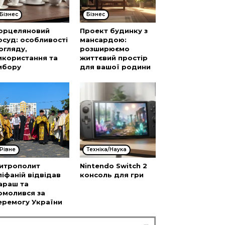
Бізнес
Бізнес
орцеляновий
Проект будинку з
осуд: особливості
мансардою:
огляду,
розширюємо
икористання та
життєвий простір
ибору
для вашої родини
Рівне
Техніка/Наука
итрополит
Nintendo Switch 2
піфаній відвідав
консоль для гри
араш та
омолився за
еремогу України