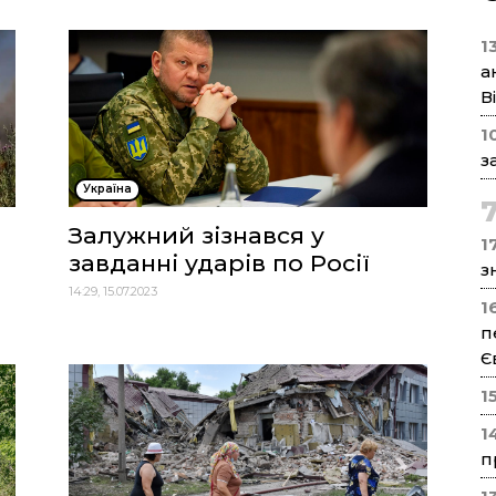
1
а
В
1
з
Україна
Залужний зізнався у
17
завданні ударів по Росії
з
14:29, 15.07.2023
1
п
Є
1
1
п