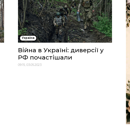
Україна
Війна в Україні: диверсії у
м
РФ почастішали
09:15, 03.05.2023