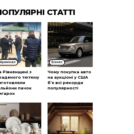
ПОПУЛЯРНІ СТАТТІ
Кримінал
Бізнес
а Рівненщині з
Чому покупка авто
раденого тютюну
на аукціоні у США
иготовляли
б’є всі рекорди
ільйони пачок
популярності
игарок