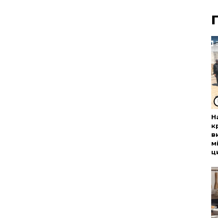
Н
к
в
м
ц