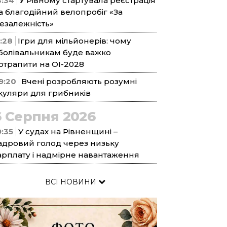
3:34
У Рівному стартувала реєстрація
а благодійний велопробіг «За
езалежність»
1:28
Ігри для мільйонерів: чому
болівальникам буде важко
отрапити на ОІ-2028
9:20
Вчені розробляють розумні
куляри для грибників
6 Серпня 2026
9:35
У судах на Рівненщині –
адровий голод через низьку
арплату і надмірне навантаження
ВСІ НОВИНИ