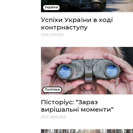
Україна
Успіхи України в ході
контрнаступу
13:00, 11.07.2023
Політика
Пісторіус: “Зараз
вирішальні моменти”
20:22, 29.06.2023