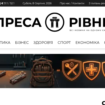
| €
51.1
/
52.1
Субота, 8 Серпня, 2026
Про нас / Контакти
З питань р
ТИКА
БІЗНЕС
ЗДОРОВ'Я
СПОРТ
ЕКОНОМІКА
Преса
Рівне