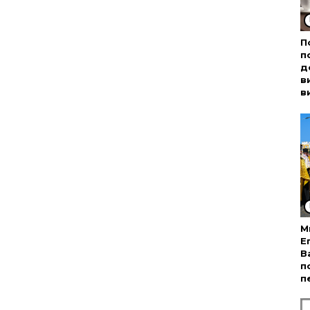
П
п
д
в
в
М
Е
В
п
п