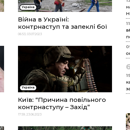
1
н
Україна
Н
Війна в Україні:
1
контрнаступ та запеклі бої
в
06:53, 03.07.2023
п
0
о
1
к
Україна
з
Київ: “Причина повільного
контрнаступу – Захід”
17:59, 23.06.2023