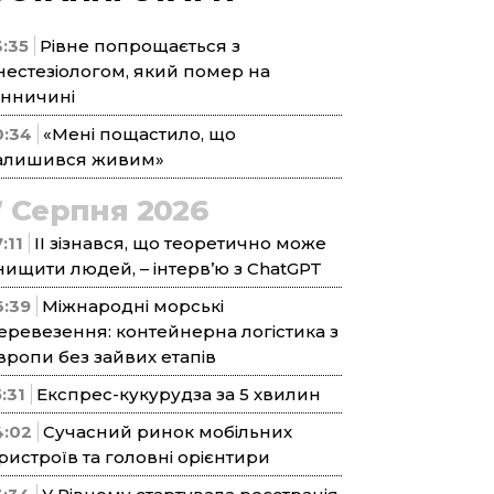
3:35
Рівне попрощається з
нестезіологом, який помер на
інничині
0:34
«Мені пощастило, що
алишився живим»
7 Серпня 2026
:11
ІІ зізнався, що теоретично може
нищити людей, – інтерв’ю з ChatGPT
6:39
Міжнародні морські
еревезення: контейнерна логістика з
вропи без зайвих етапів
5:31
Експрес-кукурудза за 5 хвилин
4:02
Сучасний ринок мобільних
ристроїв та головні орієнтири