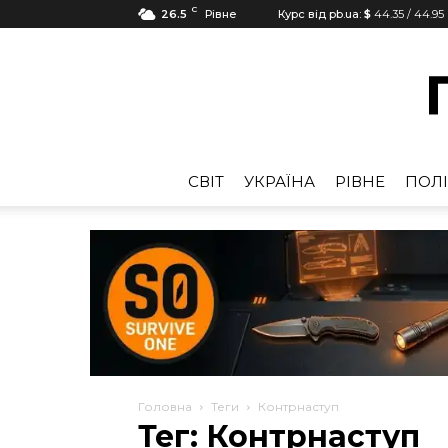
C
26.5
Рівне
Курс від pb.ua:
$
44.35
/
44.95
CВІТ
УКРАЇНА
РІВНЕ
ПОЛІ
Головна
Теги
Контрнаступ
Тег: Контрнаступ