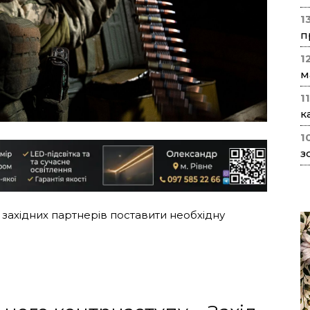
1
п
1
м
1
к
1
з
 західних партнерів поставити необхідну