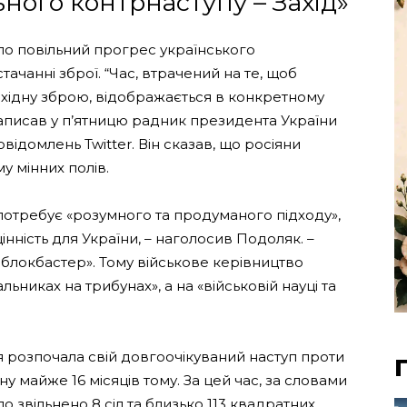
ьного контрнаступу – Захід»
ло повільний прогрес українського
тачанні зброї. “Час, втрачений на те, щоб
хідну зброю, відображається в конкретному
написав у п’ятницю радник президента України
ідомлень Twitter. Він сказав, що росіяни
у мінних полів.
 потребує «розумного та продуманого підходу»,
інність для України, – наголосив Подоляк. –
 блокбастер». Тому військове керівництво
льниках на трибунах», а на «військовій науці та
ія розпочала свій довгоочікуваний наступ проти
ну майже 16 місяців тому. За цей час, за словами
о звільнено 8 сіл та близько 113 квадратних