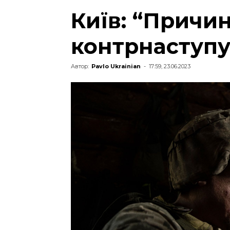
Київ: “Причи
контрнаступу 
Автор:
Pavlo Ukrainian
-
17:59, 23.06.2023