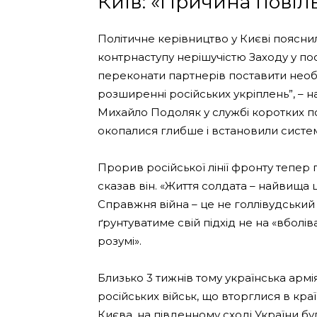
Київ: «Причина повіл
Політичне керівництво у Києві поясни
контрнаступу нерішучістю Заходу у пос
переконати партнерів поставити необ
розширенні російських укріплень”, – 
Михайло Подоляк у службі коротких пов
окопалися глибше і встановили систем
Прорив російської лінії фронту тепер
сказав він. «Життя солдата – найвища ц
Справжня війна – це не голлівудський
ґрунтуватиме свій підхід не на «вболіва
розумі».
Близько 3 тижнів тому українська арм
російських військ, що вторглися в краї
Києва, на південному сході України бул