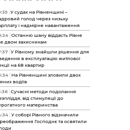
9:35
У судах на Рівненщині –
адровий голод через низьку
арплату і надмірне навантаження
8:24
Останню шану віддасть Рівне
е двом захисникам
7:37
У Рівному знайшли рішення для
ведення в експлуатацію житлової
екції на 68 квартир
6:34
На Рівненщині зловили двох
’яних водіїв
5:36
Сучасні методи подолання
езпліддя, від стимуляції до
урогатного материнства
4:34
У соборі Рівного відзначили
реображення Господнє та освятили
лоди