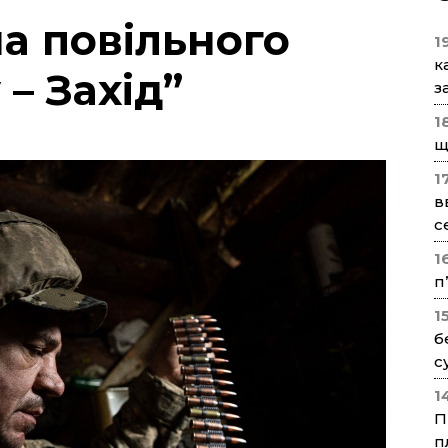
на повільного
1
к
– Захід”
з
1
щ
1
в
с
1
п
1
б
с
1
П
п