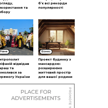
огляду,
б’є всі рекорди
икористання та
популярності
ибору
Рівне
Бізнес
итрополит
Проект будинку з
піфаній відвідав
мансардою:
араш та
розширюємо
омолився за
життєвий простір
еремогу України
для вашої родини