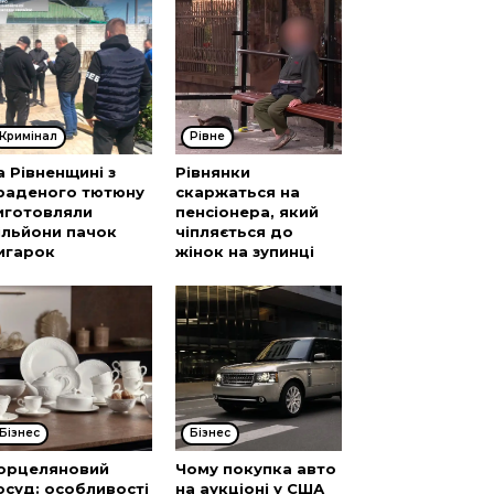
Кримінал
Рівне
а Рівненщині з
Рівнянки
раденого тютюну
скаржаться на
иготовляли
пенсіонера, який
ільйони пачок
чіпляється до
игарок
жінок на зупинці
Бізнес
Бізнес
орцеляновий
Чому покупка авто
осуд: особливості
на аукціоні у США