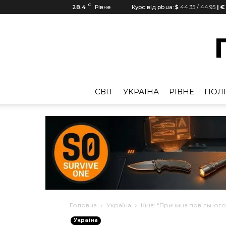
C
28.4
Рівне
Курс від pb.ua:
$
44.35
/
44.95
| €
CВІТ
УКРАЇНА
РІВНЕ
ПОЛІ
Головна
Україна
Київ: “Причина повільного
Україна