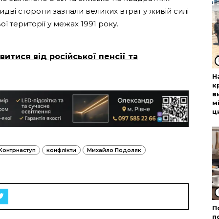
идві сторони зазнали великих втрат у живій силі
вої території у межах 1991 року.
итися від російської пенсії та
Н
к
в
м
ц
Контрнаступ
конфлікти
Михайло Подоляк
П
п