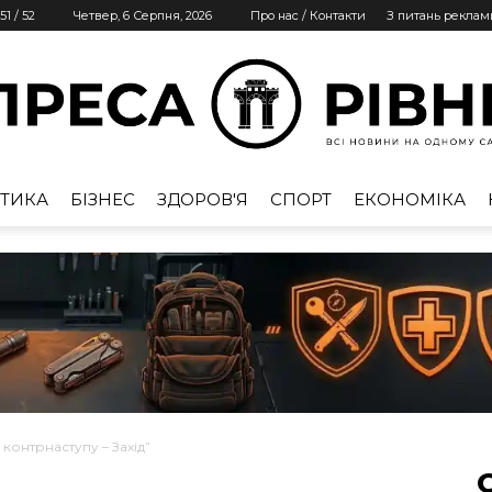
51
/
52
Четвер, 6 Серпня, 2026
Про нас / Контакти
З питань реклам
ТИКА
БІЗНЕС
ЗДОРОВ'Я
СПОРТ
ЕКОНОМІКА
Преса
Рівне
 контрнаступу – Захід”