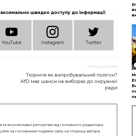
д
в
максимально швидко доступу до інформації
в
YouTube
Instagram
Twitter
Наступна стаття
Тюрінгія як випробувальний полігон?
М
Е
AfD має шанси на виборах до окружної
В
ради
п
п
ка та ексклюзивні репортажі від головного редактора
уйте за головними подіями світу на сторінці автора.