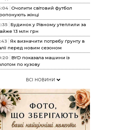
3:04
Очолити світовий футбол
ропонують жінці
2:35
Будинок у Рівному утеплили за
айже 13 млн грн
1:43
Як визначити потребу ґрунту в
алії перед новим сезоном
0:20
BYD показала машини із
олотом по кузову
ВСІ НОВИНИ