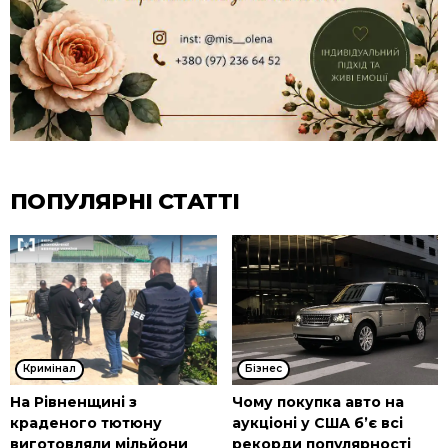
ПОПУЛЯРНІ СТАТТІ
Кримінал
Бізнес
На Рівненщині з
Чому покупка авто на
краденого тютюну
аукціоні у США б’є всі
виготовляли мільйони
рекорди популярності