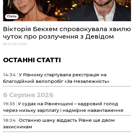
Стиль
Вікторія Бекхем спровокувала хвилю
чуток про розлучення з Девідом
06:43, 02.11.2022
ОСТАННІ СТАТТІ
14:34
У Рівному стартувала реєстрація на
благодійний велопробіг «За Незалежність»
6 Серпня 2026
19:35
У судах на Рівненщині – кадровий голод
через низьку зарплату і надмірне навантаження
18:24
Останню шану віддасть Рівне ще двом
захисникам