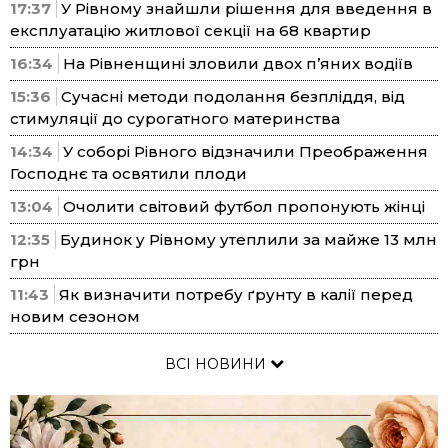
17:37
У Рівному знайшли рішення для введення в
експлуатацію житлової секції на 68 квартир
16:34
На Рівненщині зловили двох п’яних водіїв
15:36
Сучасні методи подолання безпліддя, від
стимуляції до сурогатного материнства
14:34
У соборі Рівного відзначили Преображення
Господнє та освятили плоди
13:04
Очолити світовий футбол пропонують жінці
12:35
Будинок у Рівному утеплили за майже 13 млн
грн
11:43
Як визначити потребу ґрунту в калії перед
новим сезоном
ВСІ НОВИНИ