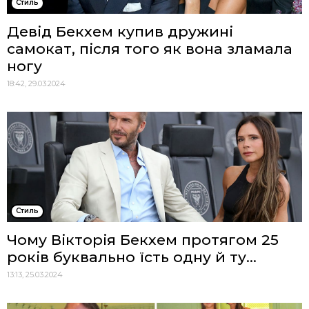
Стиль
Девід Бекхем купив дружині
самокат, після того як вона зламала
ногу
18:42, 29.03.2024
Стиль
Чому Вікторія Бекхем протягом 25
років буквально їсть одну й ту...
13:13, 25.03.2024