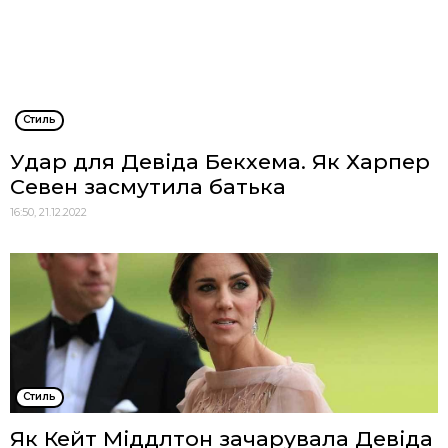
Стиль
Удар для Девіда Бекхема. Як Харпер
Севен засмутила батька
16:50, 21.12.2022
Стиль
Як Кейт Міддлтон зачарувала Девіда