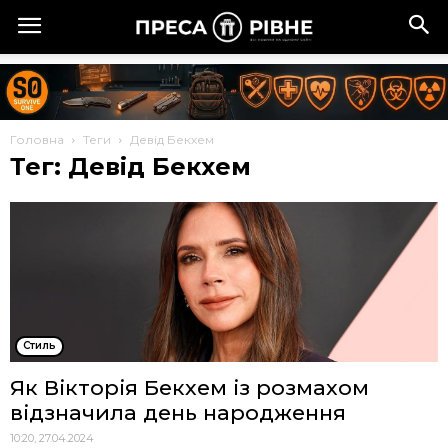
Головна
Теги
Девід Бекхем
Тег: Девід Бекхем
Стиль
Як Вікторія Бекхем із розмахом
відзначила день народження
10:20, 27.04.2024