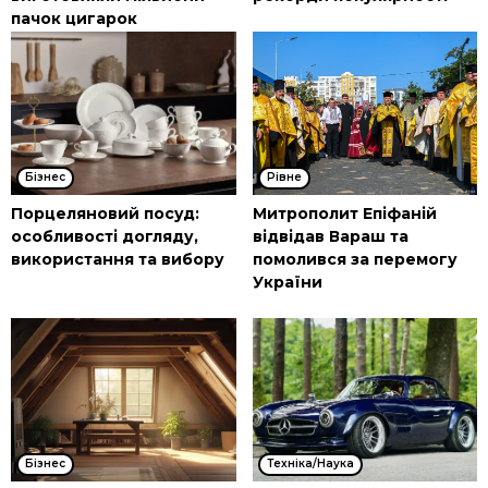
пачок цигарок
Бізнес
Рівне
Порцеляновий посуд:
Митрополит Епіфаній
особливості догляду,
відвідав Вараш та
використання та вибору
помолився за перемогу
України
Бізнес
Техніка/Наука