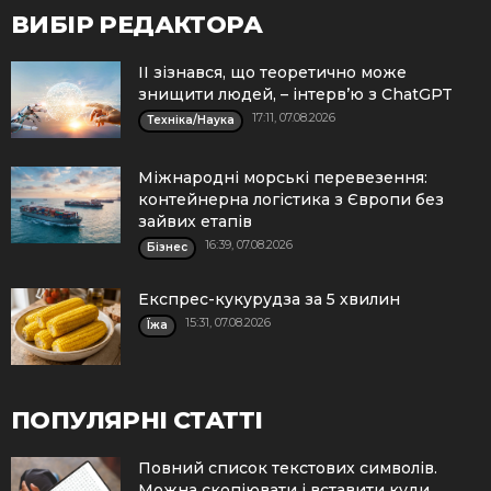
ВИБІР РЕДАКТОРА
ІІ зізнався, що теоретично може
знищити людей, – інтерв’ю з ChatGPT
17:11, 07.08.2026
Техніка/Наука
Міжнародні морські перевезення:
контейнерна логістика з Європи без
зайвих етапів
16:39, 07.08.2026
Бізнес
Експрес-кукурудза за 5 хвилин
15:31, 07.08.2026
Їжа
ПОПУЛЯРНІ СТАТТІ
Повний список текстових символів.
Можна скопіювати і вставити куди