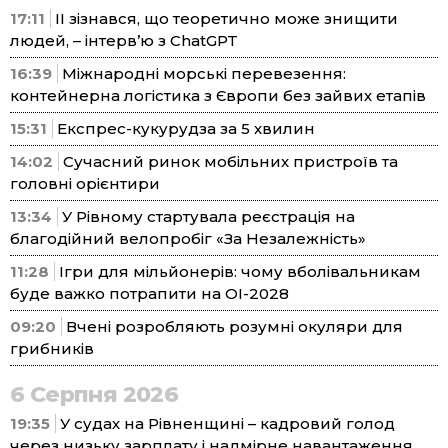
17:11
ІІ зізнався, що теоретично може знищити
людей, – інтерв’ю з ChatGPT
16:39
Міжнародні морські перевезення:
контейнерна логістика з Європи без зайвих етапів
15:31
Експрес-кукурудза за 5 хвилин
14:02
Сучасний ринок мобільних пристроїв та
головні орієнтири
13:34
У Рівному стартувала реєстрація на
благодійний велопробіг «За Незалежність»
11:28
Ігри для мільйонерів: чому вболівальникам
буде важко потрапити на ОІ-2028
09:20
Вчені розробляють розумні окуляри для
грибників
6 Серпня 2026
19:35
У судах на Рівненщині – кадровий голод
через низьку зарплату і надмірне навантаження