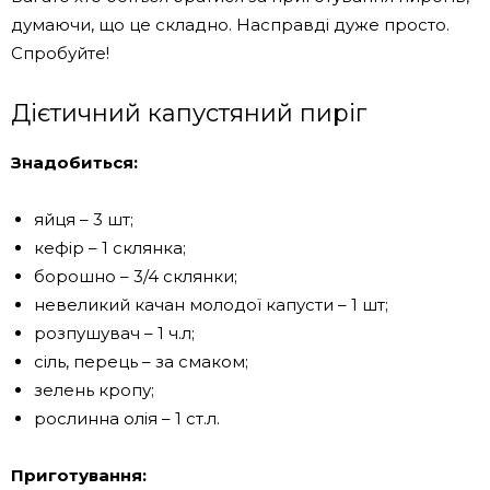
думаючи, що це складно. Насправді дуже просто.
Спробуйте!
Дієтичний капустяний пиріг
Знадобиться:
яйця – 3 шт;
кефір – 1 склянка;
борошно – 3/4 склянки;
невеликий качан молодої капусти – 1 шт;
розпушувач – 1 ч.л;
сіль, перець – за смаком;
зелень кропу;
рослинна олія – ​​1 ст.л.
Приготування: