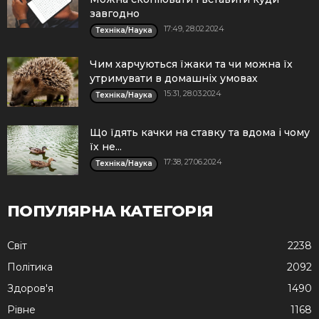
завгодно
17:49, 28.02.2024
Техніка/Наука
Чим харчуються їжаки та чи можна їх
утримувати в домашніх умовах
15:31, 28.03.2024
Техніка/Наука
Що їдять качки на ставку та вдома і чому
їх не...
17:38, 27.06.2024
Техніка/Наука
ПОПУЛЯРНА КАТЕГОРІЯ
Cвіт
2238
Політика
2092
Здоров'я
1490
Рівне
1168