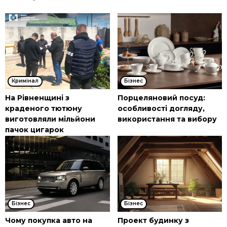
Кримінал
Бізнес
На Рівненщині з
Порцеляновий посуд:
краденого тютюну
особливості догляду,
виготовляли мільйони
використання та вибору
пачок цигарок
Бізнес
Бізнес
Чому покупка авто на
Проект будинку з