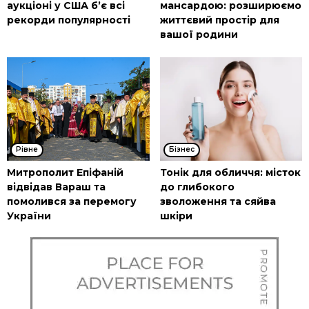
аукціоні у США б’є всі
мансардою: розширюємо
рекорди популярності
життєвий простір для
вашої родини
Рівне
Бізнес
Митрополит Епіфаній
Тонік для обличчя: місток
відвідав Вараш та
до глибокого
помолився за перемогу
зволоження та сяйва
України
шкіри