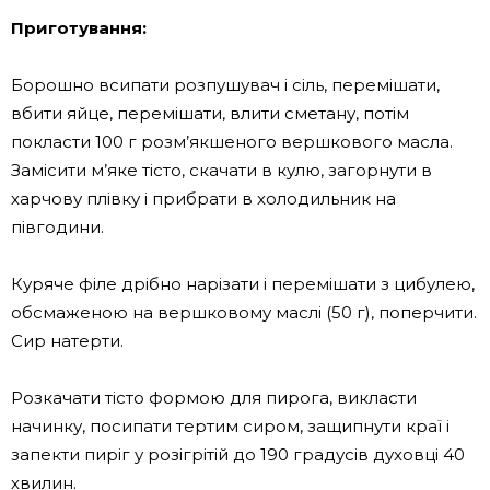
Приготування:
Борошно всипати розпушувач і сіль, перемішати,
вбити яйце, перемішати, влити сметану, потім
покласти 100 г розм’якшеного вершкового масла.
Замісити м’яке тісто, скачати в кулю, загорнути в
харчову плівку і прибрати в холодильник на
півгодини.
Куряче філе дрібно нарізати і перемішати з цибулею,
обсмаженою на вершковому маслі (50 г), поперчити.
Сир натерти.
Розкачати тісто формою для пирога, викласти
начинку, посипати тертим сиром, защипнути краї і
запекти пиріг у розігрітій до 190 градусів духовці 40
хвилин.