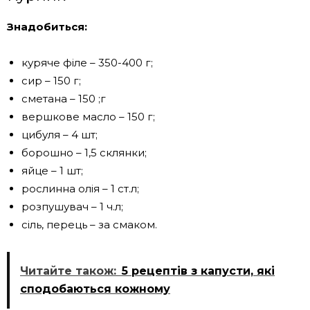
Знадобиться:
куряче філе – 350-400 г;
сир – 150 г;
сметана – 150 ;г
вершкове масло – 150 г;
цибуля – 4 шт;
борошно – 1,5 склянки;
яйце – 1 шт;
рослинна олія – ​​1 ст.л;
розпушувач – 1 ч.л;
сіль, перець – за смаком.
Читайте також:
5 рецептів з капусти, які
сподобаються кожному