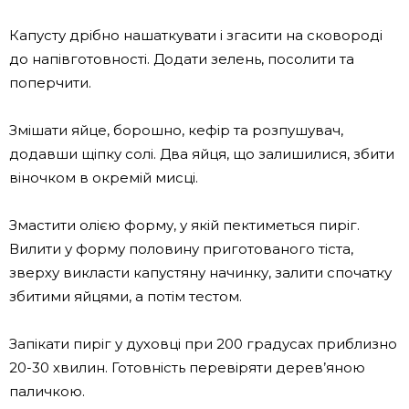
Капусту дрібно нашаткувати і згасити на сковороді
до напівготовності. Додати зелень, посолити та
поперчити.
Змішати яйце, борошно, кефір та розпушувач,
додавши щіпку солі. Два яйця, що залишилися, збити
віночком в окремій мисці.
Змастити олією форму, у якій пектиметься пиріг.
Вилити у форму половину приготованого тіста,
зверху викласти капустяну начинку, залити спочатку
збитими яйцями, а потім тестом.
Запікати пиріг у духовці при 200 градусах приблизно
20-30 хвилин. Готовність перевіряти дерев’яною
паличкою.