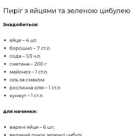
Пиріг з яйцями та зеленою цибулею
Знадобиться:
яйця – 4 шт.
борошно – 7 ст.л.
сода – 1/3 ч.л.
сметана – 200 г
майонез – 1 ст.л.
сіль за смаком
рослинна олія – ​​1 ст.л.
кунжут – 1 ст.л.
для начинки:
варені яйця – 6 шт;
великий пучок зеленої цибулі;