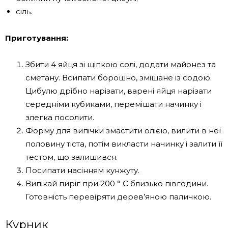
сіль.
Приготування:
Збити 4 яйця зі щіпкою солі, додати майонез та
сметану. Всипати борошно, змішане із содою.
Цибулю дрібно нарізати, варені яйця нарізати
середніми кубиками, перемішати начинку і
злегка посолити.
Форму для випічки змастити олією, вилити в неї
половину тіста, потім викласти начинку і залити її
тестом, що залишився.
Посипати насінням кунжуту.
Випікай пиріг при 200 ° С близько півгодини.
Готовність перевіряти дерев’яною паличкою.
Курник