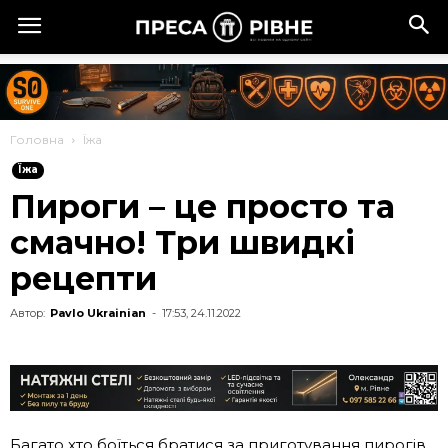
Головна
Їжа
Їжа
Пироги – це просто та
смачно! Три швидкі
рецепти
Автор:
Pavlo Ukrainian
-
17:53, 24.11.2022
Багато хто боїться братися за приготування пирогів,