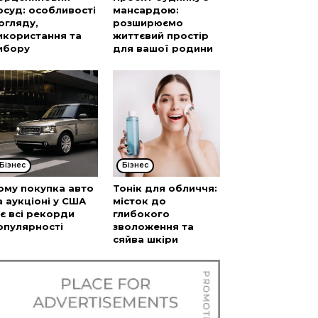
осуд: особливості
мансардою:
огляду,
розширюємо
икористання та
життєвий простір
ибору
для вашої родини
Бізнес
Бізнес
ому покупка авто
Тонік для обличчя:
а аукціоні у США
місток до
’є всі рекорди
глибокого
опулярності
зволоження та
сяйва шкіри