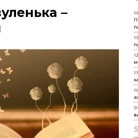
зуленька –
1
П
й
п
1
п
1
м
1
к
1
з
0
в