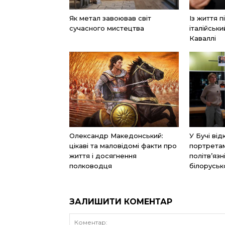
Як метал завоював світ
Із життя 
сучасного мистецтва
італійськ
Каваллі
Олександр Македонський:
У Бучі ві
цікаві та маловідомі факти про
портретам
життя і досягнення
політв’яз
полководця
білоруськ
ЗАЛИШИТИ КОМЕНТАР