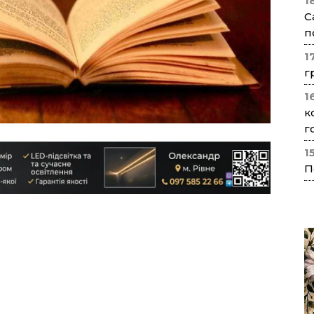
1
С
п
1
г
1
к
г
1
П