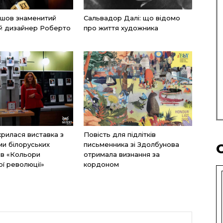
пішов знаменитий
Сальвадор Далі: що відомо
ий дизайнер Роберто
про життя художника
дкрилася виставка з
Повість для підлітків
и білоруських
письменника зі Здолбунова
нів «Кольори
отримала визнання за
ої революції»
кордоном