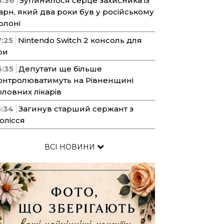
8:36
Зупинилося серце захисника із
арн, який два роки був у російському
олоні
7:25
Nintendo Switch 2 консоль для
ри
6:35
Депутати ще більше
онтролюватимуть на Рівненщині
оловних лікарів
5:34
Загинув старший сержант з
олісся
ВСІ НОВИНИ