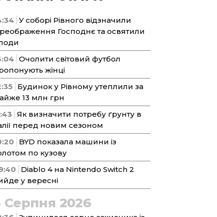
4:34
У соборі Рівного відзначили
реображення Господнє та освятили
лоди
3:04
Очолити світовий футбол
ропонують жінці
2:35
Будинок у Рівному утеплили за
айже 13 млн грн
1:43
Як визначити потребу ґрунту в
алії перед новим сезоном
0:20
BYD показала машини із
олотом по кузову
9:40
Diablo 4 на Nintendo Switch 2
ийде у вересні
5 Серпня 2026