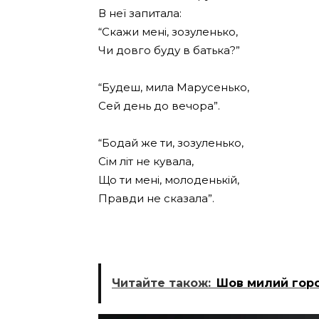
В неї запитала:
“Скажи мені, зозуленько,
Чи довго буду в батька?”
“Будеш, мила Марусенько,
Сей день до вечора”.
“Бодай же ти, зозуленько,
Сім літ не кувала,
Що ти мені, молоденькій,
Правди не сказала”.
Читайте також:
Шов милий горо