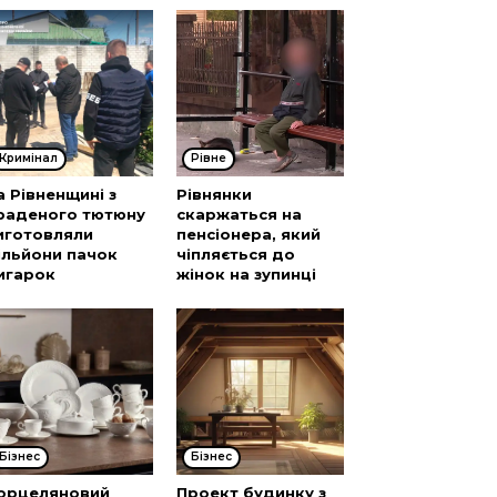
Кримінал
Рівне
а Рівненщині з
Рівнянки
раденого тютюну
скаржаться на
иготовляли
пенсіонера, який
ільйони пачок
чіпляється до
игарок
жінок на зупинці
Бізнес
Бізнес
орцеляновий
Проект будинку з