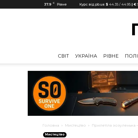
C
37.9
Рівне
Курс від pb.ua:
$
44.35
/
44.95
| €
CВІТ
УКРАЇНА
РІВНЕ
ПОЛІ
Головна
Мистецтво
Прилетіла зозуленька 
Мистецтво