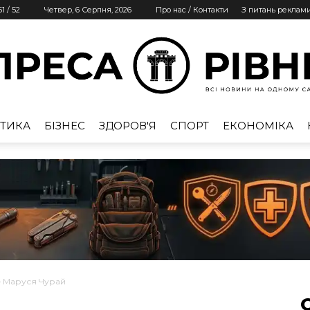
51
/
52
Четвер, 6 Серпня, 2026
Про нас / Контакти
З питань реклам
ТИКА
БІЗНЕС
ЗДОРОВ'Я
СПОРТ
ЕКОНОМІКА
Преса
Рівне
– Маруся Чурай