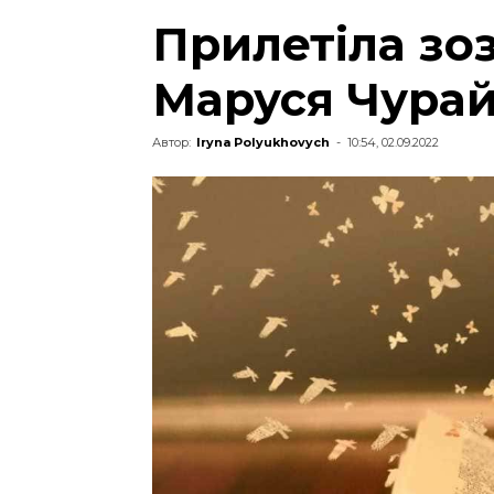
Прилетіла зо
Маруся Чура
Автор:
Iryna Polyukhovych
-
10:54, 02.09.2022