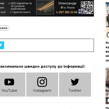
оезія
Н
к
в
м
ц
максимально швидко доступу до інформації
YouTube
Instagram
Twitter
П