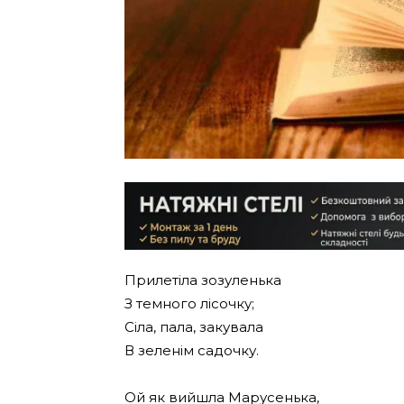
Прилетіла зозуленька
З темного лісочку;
Сіла, пала, закувала
В зеленім садочку.
Ой як вийшла Марусенька,