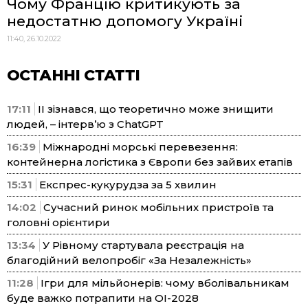
Чому Францію критикують за
недостатню допомогу Україні
11:40, 26.10.2022
ОСТАННІ СТАТТІ
17:11
ІІ зізнався, що теоретично може знищити
людей, – інтерв’ю з ChatGPT
16:39
Міжнародні морські перевезення:
контейнерна логістика з Європи без зайвих етапів
15:31
Експрес-кукурудза за 5 хвилин
14:02
Сучасний ринок мобільних пристроїв та
головні орієнтири
13:34
У Рівному стартувала реєстрація на
благодійний велопробіг «За Незалежність»
11:28
Ігри для мільйонерів: чому вболівальникам
буде важко потрапити на ОІ-2028