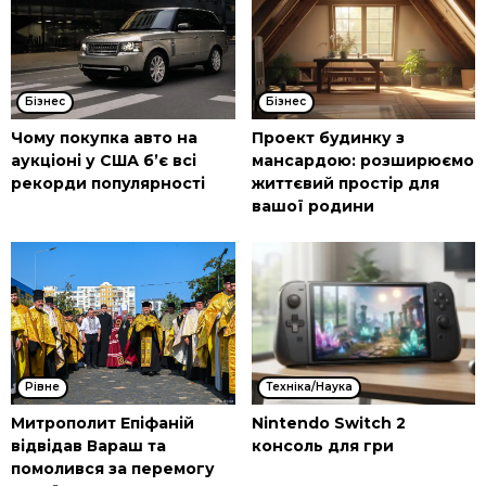
Бізнес
Бізнес
Чому покупка авто на
Проект будинку з
аукціоні у США б’є всі
мансардою: розширюємо
рекорди популярності
життєвий простір для
вашої родини
Рівне
Техніка/Наука
Митрополит Епіфаній
Nintendo Switch 2
відвідав Вараш та
консоль для гри
помолився за перемогу