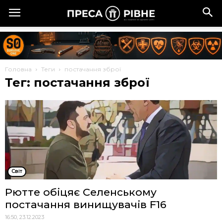
Головна
Теги
постачання зброї
Тег: постачання зброї
Cвіт
Рютте обіцяє Селенському
постачання винищувачів F16
16:50, 23.12.2023