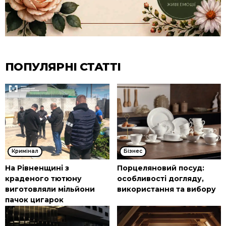
ПОПУЛЯРНІ СТАТТІ
Кримінал
Бізнес
На Рівненщині з
Порцеляновий посуд:
краденого тютюну
особливості догляду,
виготовляли мільйони
використання та вибору
пачок цигарок