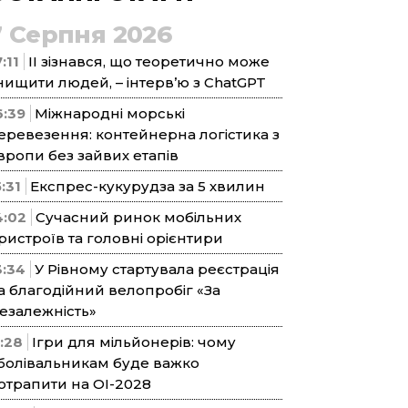
7 Серпня 2026
:11
ІІ зізнався, що теоретично може
нищити людей, – інтерв’ю з ChatGPT
6:39
Міжнародні морські
еревезення: контейнерна логістика з
вропи без зайвих етапів
5:31
Експрес-кукурудза за 5 хвилин
4:02
Сучасний ринок мобільних
ристроїв та головні орієнтири
3:34
У Рівному стартувала реєстрація
а благодійний велопробіг «За
езалежність»
1:28
Ігри для мільйонерів: чому
болівальникам буде важко
отрапити на ОІ-2028