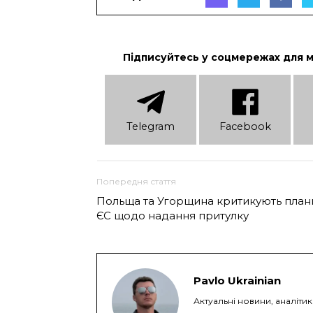
Підписуйтесь у соцмережах для 
Telеgram
Facebook
Попередня стаття
Польща та Угорщина критикують план
ЄС щодо надання притулку
Pavlo Ukrainian
Актуальні новини, аналіти