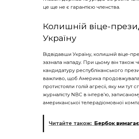
це ще не є гарантією членства.
Колишній віце-прези
Україну
Відвідавши Україну, колишній віце-пр
зазнала нападу. При цьому він також ч
кандидатуру республіканського прези
важливо, щоб Америка продовжувала л
протистояли голій агресії, яку ми тут 
журналісту NBC в інтерв’ю, записаному
американської телерадіомовної компан
Читайте також:
Бербок вимагає