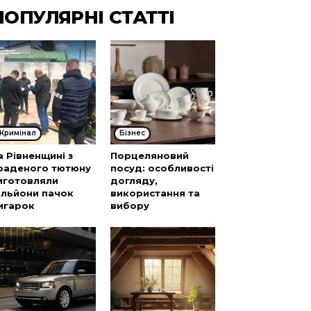
ПОПУЛЯРНІ СТАТТІ
Кримінал
Бізнес
а Рівненщині з
Порцеляновий
раденого тютюну
посуд: особливості
иготовляли
догляду,
ільйони пачок
використання та
игарок
вибору