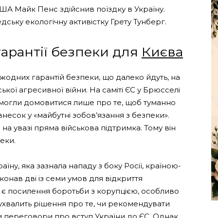
ША Майк Пенс здійснив поїздку в Україну.
ську екологічну активістку Грету Тунберг.
гарантії безпеки для
Києва
 жодних гарантій безпеки, що далеко йдуть, на
ької агресивної війни. На саміті ЄС у Брюсселі
змогли домовитися лише про те, щоб туманно
несок у «майбутні зобов’язання з безпеки».
 на увазі пряма військова підтримка. Тому він
еки.
їну, яка зазнала нападу з боку Росії, країною-
онав дві із семи умов для відкриття
 є посилення боротьби з корупцією, особливо
С ухвалить рішення про те, чи рекомендувати
и переговори про вступ України до ЄС. Однак