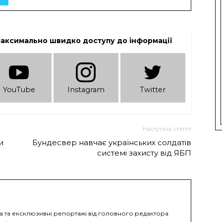
максимально швидко доступу до інформації
YouTube
Instagram
Twitter
Наступна стаття
и
Бундесвер навчає українських солдатів
системі захисту від ЯБП
ка та ексклюзивні репортажі від головного редактора