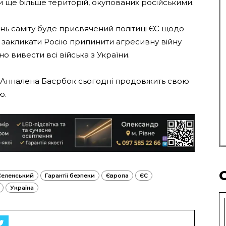
и ще більше територій, окупованих російськими.
ень саміту буде присвячений політиці ЄС щодо
 закликати Росію припинити агресивну війну
о вивести всі війська з України.
в Анналена Баєрбок сьогодні продовжить свою
ю.
еленський
Гарантії безпеки
Європа
ЄС
Україна