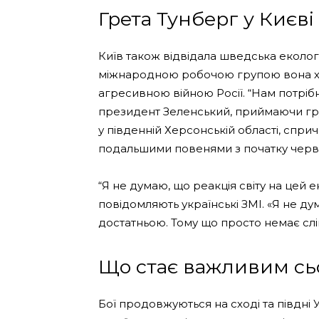
Грета Тунберг у Києві
Київ також відвідала шведська екологі
міжнародною робочою групою вона хоч
агресивною війною Росії. “Нам потріб
президент Зеленський, приймаючи груп
у південній Херсонській області, спри
подальшими повенями з початку черв
“Я не думаю, що реакція світу на цей е
повідомляють українські ЗМІ. «Я не д
достатньою. Тому що просто немає слі
Що стає важливим сь
Бої продовжуються на сході та півдні 