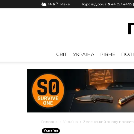
C
14.6
Рівне
Курс від pb.ua:
$
44.35
/
44.95
CВІТ
УКРАЇНА
РІВНЕ
ПОЛІ
Головна
Україна
Зеленський знову просит
Україна