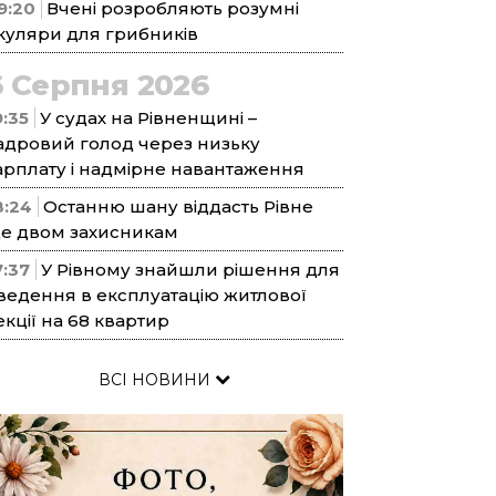
9:20
Вчені розробляють розумні
куляри для грибників
6 Серпня 2026
9:35
У судах на Рівненщині –
адровий голод через низьку
арплату і надмірне навантаження
8:24
Останню шану віддасть Рівне
е двом захисникам
7:37
У Рівному знайшли рішення для
ведення в експлуатацію житлової
екції на 68 квартир
ВСІ НОВИНИ