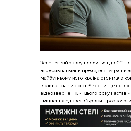
Зеленський знову проситься до ЄС: Чер
агресивної війни президент України з
майбутньому його країна отримала кон
впливає на чинність Європи. Це факт»,
відеозверненні. «І цього року настав 
зміцнення єдності Європи – розпочат