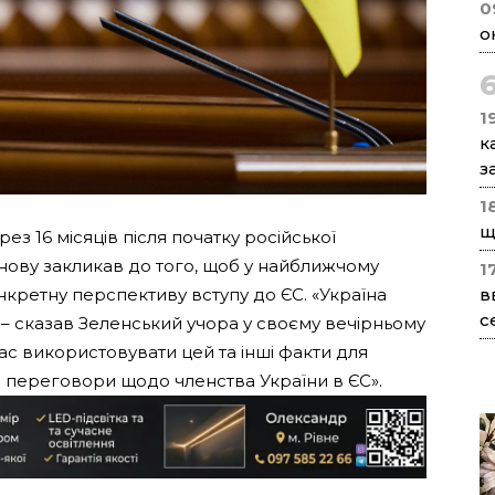
0
о
1
к
з
1
щ
ез 16 місяців після початку російської
нову закликав до того, щоб у найближчому
1
кретну перспективу вступу до ЄС. «Україна
в
с
 – сказав Зеленський учора у своєму вечірньому
час використовувати цей та інші факти для
и переговори щодо членства України в ЄС».