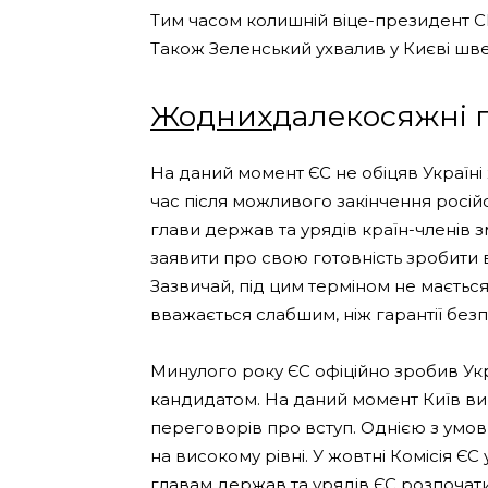
Тим часом колишній віце-президент С
Також Зеленський ухвалив у Києві швед
Жодних
далекосяжні 
На даний момент ЄС не обіцяв Україні
час після можливого закінчення російс
глави держав та урядів країн-членів 
заявити про свою готовність зробити в
Зазвичай, під цим терміном не мається
вважається слабшим, ніж гарантії безп
Минулого року ЄС офіційно зробив Укра
кандидатом. На даний момент Київ вик
переговорів про вступ. Однією з умов
на високому рівні. У жовтні Комісія Є
главам держав та урядів ЄС розпочат