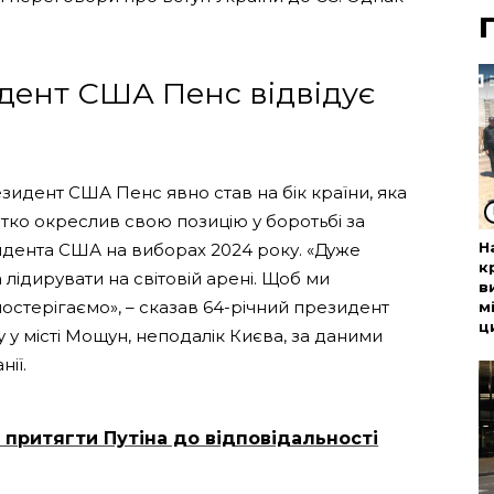
дент США Пенс відвідує
езидент США Пенс явно став на бік країни, яка
ітко окреслив свою позицію у боротьбі за
Н
дента США на виборах 2024 року. «Дуже
к
ідирувати на світовій арені. Щоб ми
в
спостерігаємо», – сказав 64-річний президент
м
ц
 у місті Мощун, неподалік Києва, за даними
ії.
 притягти Путіна до відповідальності