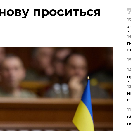
нову проситься
17
з
1
п
Є
1
1
п
1
н
Н
1
в
п