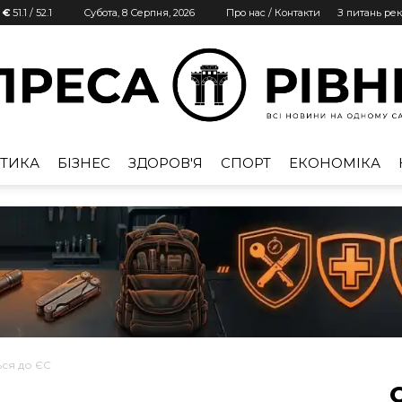
| €
51.1
/
52.1
Субота, 8 Серпня, 2026
Про нас / Контакти
З питань ре
ТИКА
БІЗНЕС
ЗДОРОВ'Я
СПОРТ
ЕКОНОМІКА
Преса
Рівне
ься до ЄС