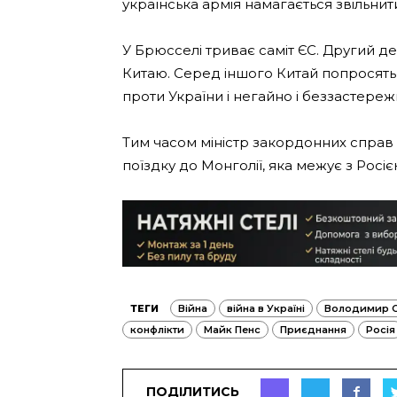
українська армія намагається звільнит
У Брюсселі триває саміт ЄС. Другий д
Китаю. Серед іншого Китай попросять
проти України і негайно і беззастережн
Тим часом міністр закордонних спра
поїздку до Монголії, яка межує з Росіє
ТЕГИ
Війна
війна в Україні
Володимир С
конфлікти
Майк Пенс
Приєднання
Росія
ПОДІЛИТИСЬ