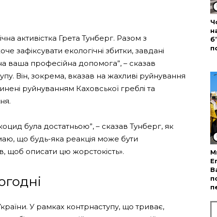
Ч
н
чна активістка Грета Тунберг. Разом з
б
п
е зафіксувати екологічні збитки, завдані
на ваша професійна допомога”, – сказав
у. Він, зокрема, вказав на жахливі руйнування
чинені руйнуванням Каховської греблі та
ня.
коцид була достатньою”, – сказав Тунберг, як
умаю, що будь-яка реакція може бути
в, щоб описати цю жорстокість».
М
Е
В
огодні
п
п
України. У рамках контрнаступу, що триває,