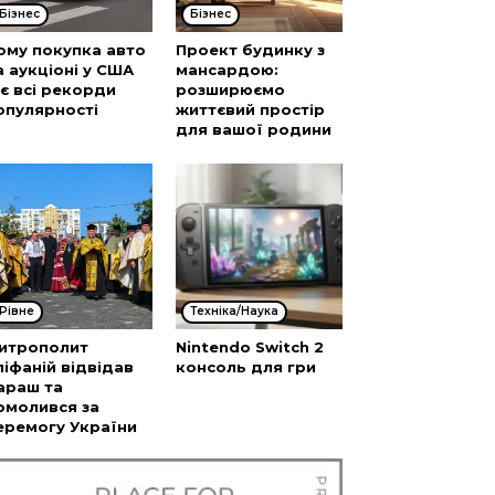
Бізнес
Бізнес
ому покупка авто
Проект будинку з
а аукціоні у США
мансардою:
’є всі рекорди
розширюємо
опулярності
життєвий простір
для вашої родини
Рівне
Техніка/Наука
итрополит
Nintendo Switch 2
піфаній відвідав
консоль для гри
араш та
омолився за
еремогу України