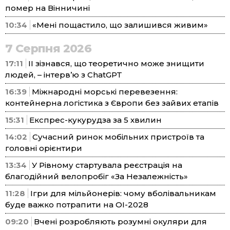
помер на Вінничині
10:34
«Мені пощастило, що залишився живим»
7 Серпня 2026
17:11
ІІ зізнався, що теоретично може знищити
людей, – інтерв’ю з ChatGPT
16:39
Міжнародні морські перевезення:
контейнерна логістика з Європи без зайвих етапів
15:31
Експрес-кукурудза за 5 хвилин
14:02
Сучасний ринок мобільних пристроїв та
головні орієнтири
13:34
У Рівному стартувала реєстрація на
благодійний велопробіг «За Незалежність»
11:28
Ігри для мільйонерів: чому вболівальникам
буде важко потрапити на ОІ-2028
09:20
Вчені розробляють розумні окуляри для