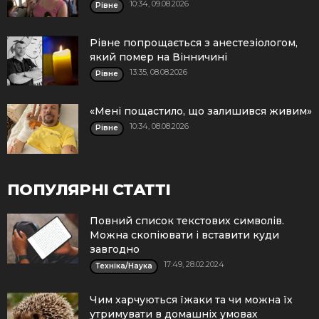
10:34, 09.08.2026
Рівне
Рівне попрощається з анестезіологом,
який помер на Вінничині
13:35, 08.08.2026
Рівне
«Мені пощастило, що залишився живим»
10:34, 08.08.2026
Рівне
ПОПУЛЯРНІ СТАТТІ
Повний список текстових символів.
Можна скопіювати і вставити куди
завгодно
17:49, 28.02.2024
Техніка/Наука
Чим харчуються їжаки та чи можна їх
утримувати в домашніх умовах