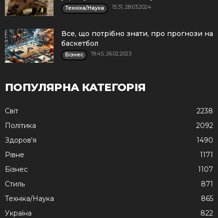
15:31, 28.03.2024
Техніка/Наука
Все, що потрібно знати, про прогнози на
баскетбол
19:45, 26.02.2023
Бізнес
ПОПУЛЯРНА КАТЕГОРІЯ
Cвіт
2238
Політика
2092
Здоров'я
1490
Рівне
1171
Бізнес
1107
Стиль
871
Техніка/Наука
865
Україна
822