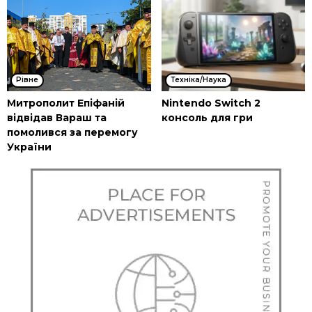
Рівне
Техніка/Наука
Митрополит Епіфаній
Nintendo Switch 2
відвідав Вараш та
консоль для гри
помолився за перемогу
України