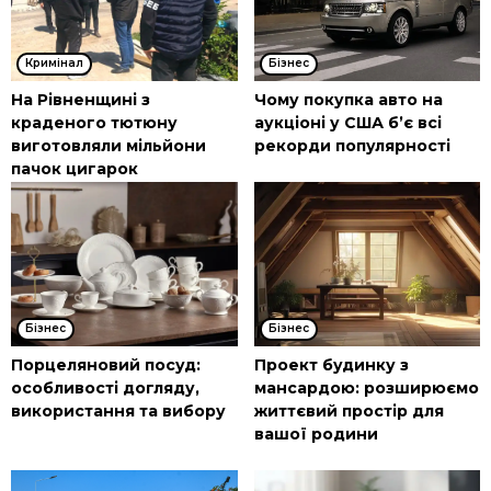
Кримінал
Бізнес
На Рівненщині з
Чому покупка авто на
краденого тютюну
аукціоні у США б’є всі
виготовляли мільйони
рекорди популярності
пачок цигарок
Бізнес
Бізнес
Порцеляновий посуд:
Проект будинку з
особливості догляду,
мансардою: розширюємо
використання та вибору
життєвий простір для
вашої родини