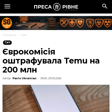
Головна
Cвіт
Cвіт
Єврокомісія
оштрафувала Temu на
200 млн
Автор:
Pavlo Ukrainian
-
09:00, 29.05.2026