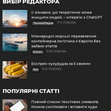
ВИБІР РЕДАКТОРА
ІІ зізнався, що теоретично може
знищити людей, – інтерв’ю з ChatGPT
17:11, 07.08.2026
Техніка/Наука
Міжнародні морські перевезення:
контейнерна логістика з Європи без
зайвих етапів
16:39, 07.08.2026
Бізнес
Експрес-кукурудза за 5 хвилин
15:31, 07.08.2026
Їжа
ПОПУЛЯРНІ СТАТТІ
Повний список текстових символів.
Можна скопіювати і вставити куди