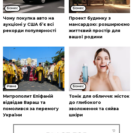
Бізнес
Бізнес
Чому покупка авто на
Проект будинку з
аукціоні у США б’є всі
мансардою: розширюємо
рекорди популярності
життєвий простір для
вашої родини
Рівне
Бізнес
Митрополит Епіфаній
Тонік для обличчя: місток
відвідав Вараш та
до глибокого
помолився за перемогу
зволоження та сяйва
України
шкіри