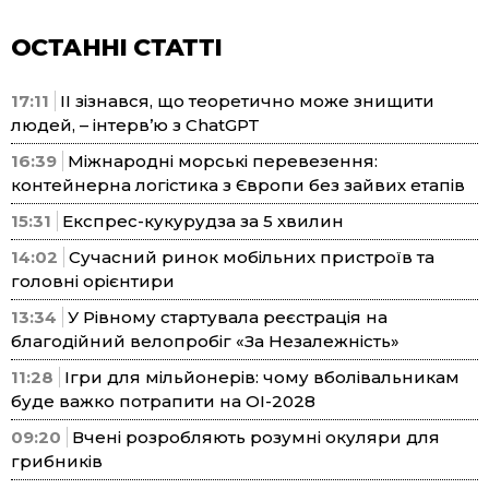
ОСТАННІ СТАТТІ
17:11
ІІ зізнався, що теоретично може знищити
людей, – інтерв’ю з ChatGPT
16:39
Міжнародні морські перевезення:
контейнерна логістика з Європи без зайвих етапів
15:31
Експрес-кукурудза за 5 хвилин
14:02
Сучасний ринок мобільних пристроїв та
головні орієнтири
13:34
У Рівному стартувала реєстрація на
благодійний велопробіг «За Незалежність»
11:28
Ігри для мільйонерів: чому вболівальникам
буде важко потрапити на ОІ-2028
09:20
Вчені розробляють розумні окуляри для
грибників