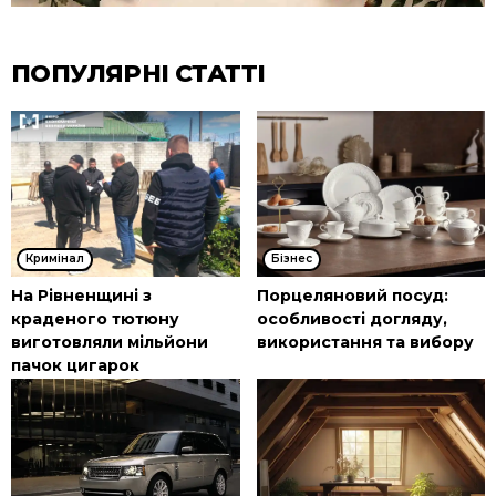
ПОПУЛЯРНІ СТАТТІ
Кримінал
Бізнес
На Рівненщині з
Порцеляновий посуд:
краденого тютюну
особливості догляду,
виготовляли мільйони
використання та вибору
пачок цигарок