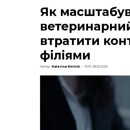
Як масштабу
ветеринарний
втратити кон
філіями
Автор:
Katerina Melnik
-
19:57, 28.05.2026