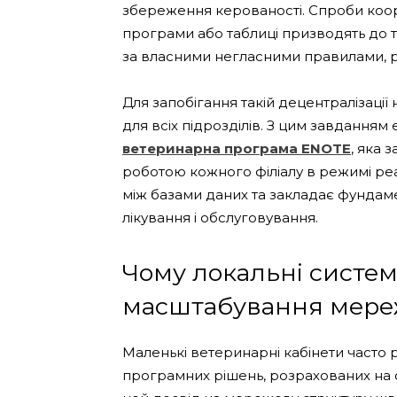
збереження керованості. Спроби коор
програми або таблиці призводять до 
за власними негласними правилами, 
Для запобігання такій децентралізаці
для всіх підрозділів. З цим завдання
ветеринарна програма ENOTE
, яка 
роботою кожного філіалу в режимі реа
між базами даних та закладає фундам
лікування і обслуговування.
Чому локальні систе
масштабування мере
Маленькі ветеринарні кабінети часто 
програмних рішень, розрахованих на 