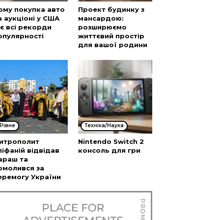
ому покупка авто
Проект будинку з
а аукціоні у США
мансардою:
’є всі рекорди
розширюємо
опулярності
життєвий простір
для вашої родини
Рівне
Техніка/Наука
итрополит
Nintendo Switch 2
піфаній відвідав
консоль для гри
араш та
омолився за
еремогу України