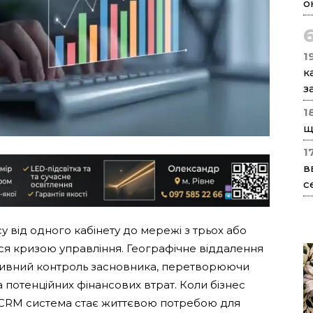
о
1
к
з
1
щ
1
в
с
від одного кабінету до мережі з трьох або
ся кризою управління. Географічне віддалення
тивний контроль засновника, перетворюючи
 потенційних фінансових втрат. Коли бізнес
на CRM система стає життєвою потребою для