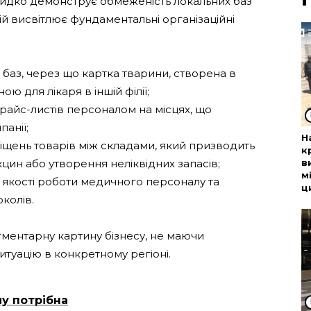
идко демонструє обмеженість локальних баз
ій висвітлює фундаментальні організаційні
их баз, через що картка тварини, створена в
ю для лікаря в іншій філії;
райс-листів персоналом на місцях, що
анії;
Н
іщень товарів між складами, який призводить
к
цин або утворення неліквідних запасів;
в
м
 якості роботи медичного персоналу та
ц
колів.
гментарну картину бізнесу, не маючи
туацію в конкретному регіоні.
му потрібна