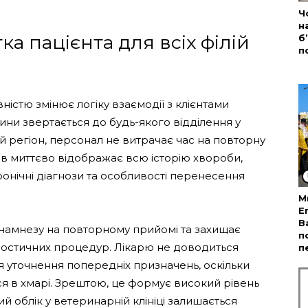
Ч
н
а пацієнта для всіх філій
б
п
ністю змінює логіку взаємодії з клієнтами
ни звертається до будь-якого відділення у
ший регіон, персонал не витрачає час на повторну
в миттєво відображає всю історію хвороби,
онічні діагнози та особливості перенесення
М
Е
В
анамнезу на повторному прийомі та захищає
п
ностичних процедур. Лікарю не доводиться
п
я уточнення попередніх призначень, оскільки
ся в хмарі. Зрештою, це формує високий рівень
ий облік у ветеринарній клініці залишається