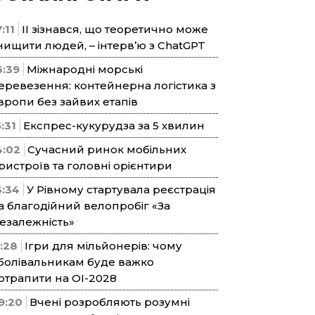
:11
ІІ зізнався, що теоретично може
нищити людей, – інтерв’ю з ChatGPT
6:39
Міжнародні морські
еревезення: контейнерна логістика з
вропи без зайвих етапів
5:31
Експрес-кукурудза за 5 хвилин
4:02
Сучасний ринок мобільних
ристроїв та головні орієнтири
3:34
У Рівному стартувала реєстрація
а благодійний велопробіг «За
езалежність»
1:28
Ігри для мільйонерів: чому
болівальникам буде важко
отрапити на ОІ-2028
9:20
Вчені розробляють розумні