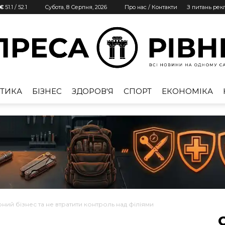
 €
51.1
/
52.1
Субота, 8 Серпня, 2026
Про нас / Контакти
З питань ре
ТИКА
БІЗНЕС
ЗДОРОВ'Я
СПОРТ
ЕКОНОМІКА
Преса
Рівне
ний бізнес та не втратити контроль над філіями