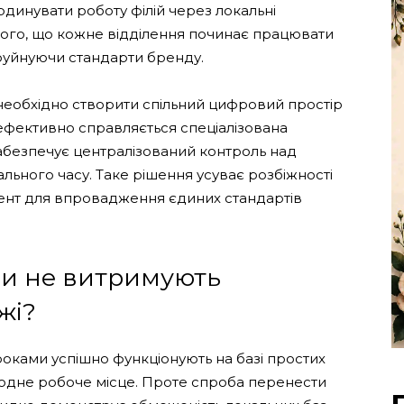
динувати роботу філій через локальні
того, що кожне відділення починає працювати
руйнуючи стандарти бренду.
ї необхідно створити спільний цифровий простір
м ефективно справляється спеціалізована
забезпечує централізований контроль над
льного часу. Таке рішення усуває розбіжності
ент для впровадження єдиних стандартів
ми не витримують
жі?
роками успішно функціонують на базі простих
одне робоче місце. Проте спроба перенести