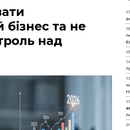
вати
17
з
 бізнес та не
1
п
троль над
Є
1
1
п
1
н
Н
1
в
п
0