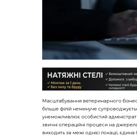
Масштабування ветеринарного бізнесу 
більше філій неминуче супроводжуєть
унеможливлює особистий адміністра
звичні операційні процеси на джерела
виходить за межі однієї локації, єди