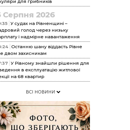
куляри для грибників
6 Серпня 2026
9:35
У судах на Рівненщині –
адровий голод через низьку
арплату і надмірне навантаження
8:24
Останню шану віддасть Рівне
е двом захисникам
7:37
У Рівному знайшли рішення для
ведення в експлуатацію житлової
екції на 68 квартир
ВСІ НОВИНИ