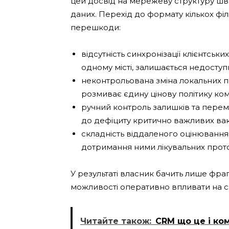
цей досвід на мережеву структуру шв
даних. Перехід до формату кількох філ
перешкоди:
відсутність синхронізації клієнтськ
одному місті, залишається недоступно
неконтрольована зміна локальних п
розмиває єдину цінову політику комп
ручний контроль залишків та перем
до дефіциту критично важливих вак
складність віддаленого оцінювання
дотримання ними лікувальних прото
У результаті власник бачить лише фра
можливості оперативно впливати на си
Читайте також:
CRM що це і ко