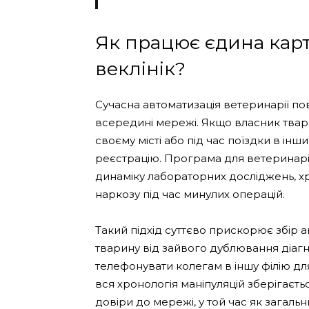
Як працює єдина картк
веклінік?
Сучасна автоматизація ветеринарії пов
всередині мережі. Якщо власник твари
своєму місті або під час поїздки в ін
реєстрацію. Програма для ветеринарі
динаміку лабораторних досліджень, хр
наркозу під час минулих операцій.
Такий підхід суттєво прискорює збір 
тварину від зайвого дублювання діаг
телефонувати колегам в іншу філію дл
вся хронологія маніпуляцій зберігаєть
довіри до мережі, у той час як загальн