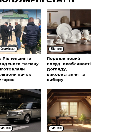
Кримінал
Бізнес
а Рівненщині з
Порцеляновий
раденого тютюну
посуд: особливості
иготовляли
догляду,
ільйони пачок
використання та
игарок
вибору
Бізнес
Бізнес