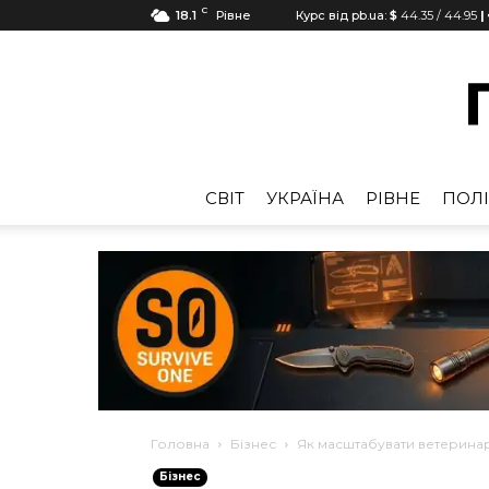
C
18.1
Рівне
Курс від pb.ua:
$
44.35
/
44.95
|
CВІТ
УКРАЇНА
РІВНЕ
ПОЛІ
Головна
Бізнес
Як масштабувати ветеринар
Бізнес