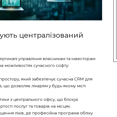
чують централізований
вертикалі управління власникам та інвесторам
 на можливостях сучасного софту:
простору, який забезпечує сучасна CRM для
в, що дозволяє лікарям у будь-якому місті
тики з центрального офісу, що блокує
ості послуг та товарів на місцях.
іщення ліків, де професійна програма обліку