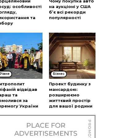
орцеляновий
Чому покупка авто
осуд: особливості
на аукціоні у США
огляду,
б’є всі рекорди
икористання та
популярності
ибору
Рівне
Бізнес
итрополит
Проект будинку з
піфаній відвідав
мансардою:
араш та
розширюємо
омолився за
життєвий простір
еремогу України
для вашої родини