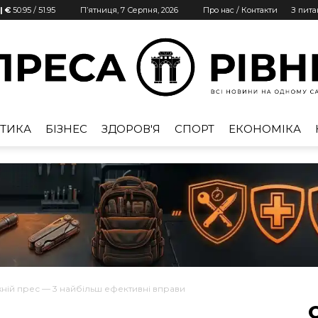
| €
50.95
/
51.95
П’ятниця, 7 Серпня, 2026
Про нас / Контакти
З пит
ТИКА
БІЗНЕС
ЗДОРОВ'Я
СПОРТ
ЕКОНОМІКА
Преса
Рівне
ній прес — 3 найбільш ефективні вправи