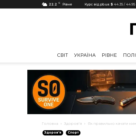
C
22.2
Рівне
Курс від pb.ua:
$
44.35
/
44.95
CВІТ
УКРАЇНА
РІВНЕ
ПОЛІ
Головна
Здоров'я
Як правильно качати ниж
Здоров'я
Спорт