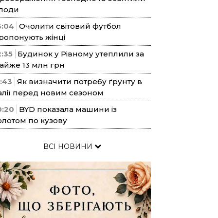
лоди
3:04
Очолити світовий футбол
ропонують жінці
2:35
Будинок у Рівному утеплили за
айже 13 млн грн
1:43
Як визначити потребу ґрунту в
алії перед новим сезоном
0:20
BYD показала машини із
олотом по кузову
ВСІ НОВИНИ