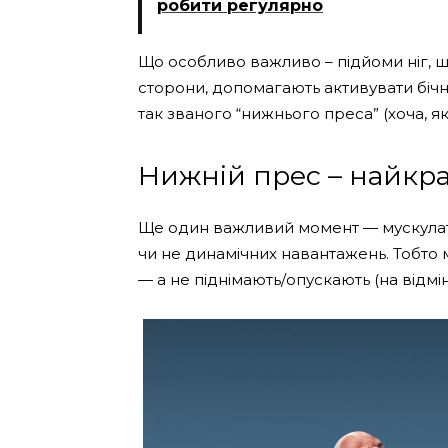
робити регулярно
Що особливо важливо – підйоми ніг, щ
сторони, допомагають активувати бічні
так званого “нижнього преса” (хоча, як 
Нижній прес – найкр
Ще один важливий момент — мускулат
чи не динамічних навантажень. Тобто 
— а не піднімають/опускають (на відміну