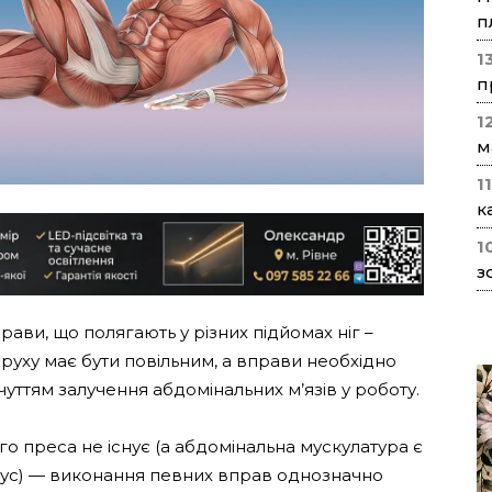
п
1
п
1
м
1
к
1
з
рави, що полягають у різних підйомах ніг –
руху має бути повільним, а вправи необхідно
уттям залучення абдомінальних м’язів у роботу.
го преса не існує (а абдомінальна мускулатура є
пус) — виконання певних вправ однозначно