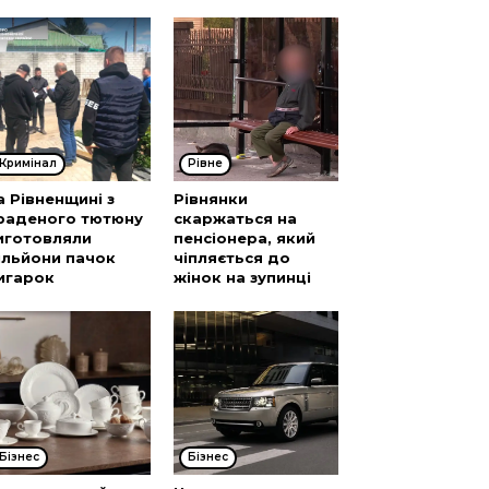
Кримінал
Рівне
а Рівненщині з
Рівнянки
раденого тютюну
скаржаться на
иготовляли
пенсіонера, який
ільйони пачок
чіпляється до
игарок
жінок на зупинці
Бізнес
Бізнес