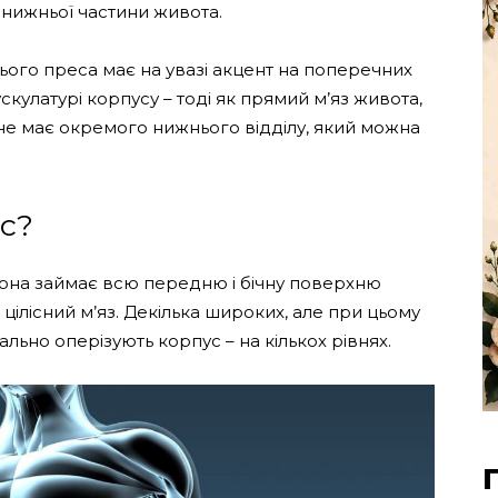
 нижньої частини живота.
ого преса має на увазі акцент на поперечних
мускулатурі корпусу – тоді як прямий м’яз живота,
не має окремого нижнього відділу, який можна
с?
 вона займає всю передню і бічну поверхню
 цілісний м’яз. Декілька широких, але при цьому
льно оперізують корпус – на кількох рівнях.