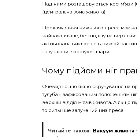
Над ними розташовуються косі м’язи (
(центральна зона живота)
Прокачування нижнього преса має на ув
найважливіше, без поділу на верх і ни
активована виключно в нижній частині
залучаючи всі існуючі шари.
Чому підйоми ніг пр
Очевидно, що якщо скручування на пр
тулуба (і зафіксованим положенням ні
верхній відділ м’язів живота. А якщо п
то сильніше залучений низ преса.
Читайте також:
Вакуум живота 