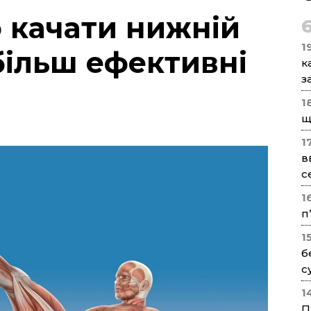
 качати нижній
1
більш ефективні
к
з
1
щ
1
в
с
1
п
1
б
с
1
П