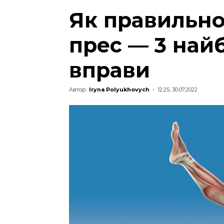
Як правильно
прес — 3 най
вправи
Автор:
Iryna Polyukhovych
-
12:25, 30.07.2022