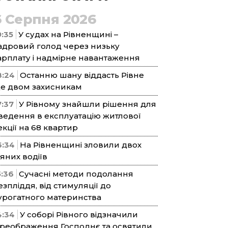
6 Серпня 2026
9:35
У судах на Рівненщині –
адровий голод через низьку
арплату і надмірне навантаження
8:24
Останню шану віддасть Рівне
е двом захисникам
7:37
У Рівному знайшли рішення для
ведення в експлуатацію житлової
екції на 68 квартир
6:34
На Рівненщині зловили двох
’яних водіїв
5:36
Сучасні методи подолання
езпліддя, від стимуляції до
урогатного материнства
4:34
У соборі Рівного відзначили
реображення Господнє та освятили