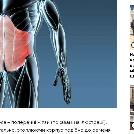
Н
к
в
м
ц
 – поперечні м’язи (показані на ілюстрації).
тально, охоплюючи корпус подібно до ременя.