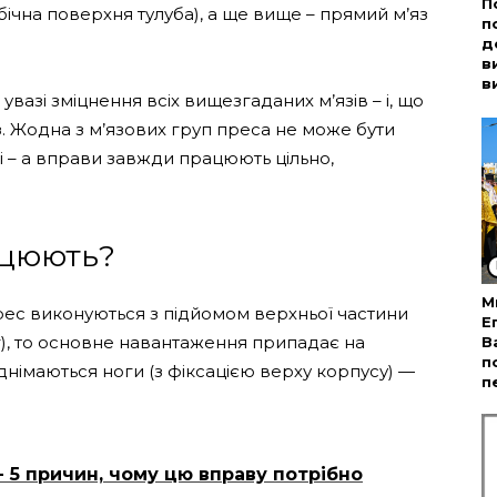
П
бічна поверхня тулуба), а ще вище – прямий м’яз
п
д
в
в
азі зміцнення всіх вищезгаданих м’язів – і, що
з. Жодна з м’язових груп преса не може бути
 – а вправи завжди працюють цільно,
ацюють?
М
ес виконуються з підйомом верхньої частини
Е
г), то основне навантаження припадає на
В
п
іднімаються ноги (з фіксацією верху корпусу) —
п
- 5 причин, чому цю вправу потрібно