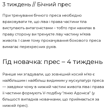
3 тиждень // Бічний прес
При тренуванні бічного преса необхідно
враховувати те, що ліва і права частини тіла
виступають антагоністами – тобто при нахилах в
праву сторону ви тренуєте ліву частину м’язів
живота. І саме тому прокачування бокового преса
вимагає перехресних рухів.
Гід новачка: прес – 4 тиждень
Раніше ми згадували, що зовнішній косий м’яз є
найбільшим і найбільш видимим у мускулатурі преса
— завдяки чому в нижній частині живота ліва і права
її частини формують V-подібну “лінію Адоніса” (у
більшості випадків новачками, що приймається за
нижній прес).