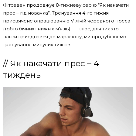
Фітсевен продовжує 8-тижневу серію “Як накачати
прес – гід новачка”. Тренування 4-го тижня
присвячене опрацюванню V-ліній черевного преса
(тобто бічних і нижніх м’язів) — плюс, для тих хто
тільки приєднався до марафону, ми продублюємо
тренування минулих тижнів.
// Як накачати прес – 4
тиждень