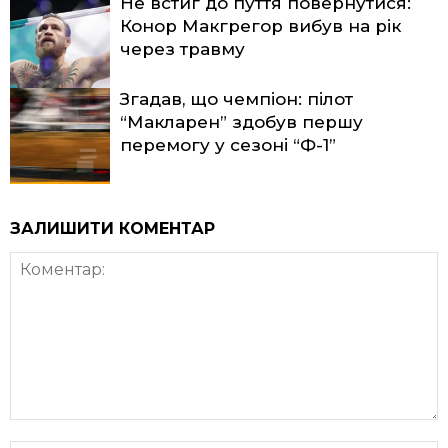
Не встиг до пуття повернутися:
Конор Макгрегор вибув на рік
через травму
Згадав, що чемпіон: пілот
“Макларен” здобув першу
перемогу у сезоні “Ф-1”
ЗАЛИШИТИ КОМЕНТАР