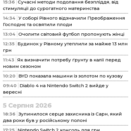
15:36
Сучасні методи подолання безпліддя, від
стимуляції до сурогатного материнства
14:34
У соборі Рівного відзначили Преображення
Господнє та освятили плоди
13:04
Очолити світовий футбол пропонують жінці
12:35
Будинок у Рівному утеплили за майже 13 млн
грн
11:43
Як визначити потребу ґрунту в калії перед
новим сезоном
10:20
BYD показала машини із золотом по кузову
09:40
Diablo 4 на Nintendo Switch 2 вийде у
вересні
5 Серпня 2026
18:36
Зупинилося серце захисника із Сарн, який
два роки був у російському полоні
17:25
Nintendo Switch 2 консоль для гри