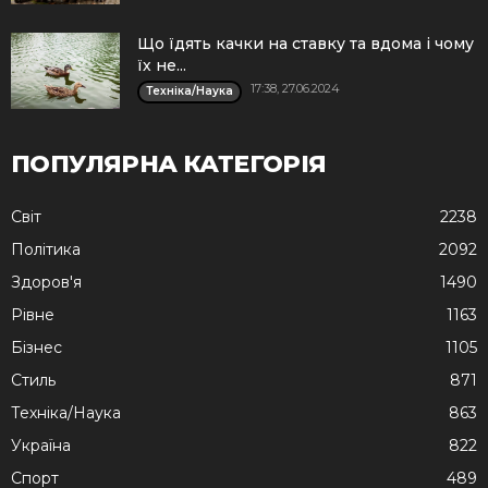
Що їдять качки на ставку та вдома і чому
їх не...
17:38, 27.06.2024
Техніка/Наука
ПОПУЛЯРНА КАТЕГОРІЯ
Cвіт
2238
Політика
2092
Здоров'я
1490
Рівне
1163
Бізнес
1105
Стиль
871
Техніка/Наука
863
Україна
822
Спорт
489