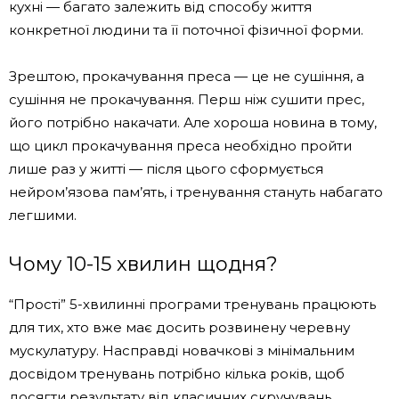
кухні — багато залежить від способу життя
конкретної людини та її поточної фізичної форми.
Зрештою, прокачування преса — це не сушіння, а
сушіння не прокачування. Перш ніж сушити прес,
його потрібно накачати. Але хороша новина в тому,
що цикл прокачування преса необхідно пройти
лише раз у житті — після цього сформується
нейром’язова пам’ять, і тренування стануть набагато
легшими.
Чому 10-15 хвилин щодня?
“Прості” 5-хвилинні програми тренувань працюють
для тих, хто вже має досить розвинену черевну
мускулатуру. Насправді новачкові з мінімальним
досвідом тренувань потрібно кілька років, щоб
досягти результату від класичних скручувань.