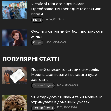
У соборі Рівного відзначили
Преображення Господнє та освятили
плоди
14:34, 06.08.2026
Рівне
Очолити світовий футбол пропонують
жінці
13:04, 06.08.2026
Спорт
ПОПУЛЯРНІ СТАТТІ
Повний список текстових символів.
Можна скопіювати і вставити куди
завгодно
17:49, 28.02.2024
Техніка/Наука
Чим харчуються їжаки та чи можна їх
утримувати в домашніх умовах
15:31, 28.03.2024
Техніка/Наука