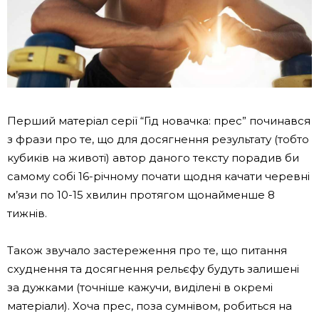
Перший матеріал серії “Гід новачка: прес” починався
з фрази про те, що для досягнення результату (тобто
кубиків на животі) автор даного тексту порадив би
самому собі 16-річному почати щодня качати черевні
м’язи по 10-15 хвилин протягом щонайменше 8
тижнів.
Також звучало застереження про те, що питання
схуднення та досягнення рельєфу будуть залишені
за дужками (точніше кажучи, виділені в окремі
матеріали). Хоча прес, поза сумнівом, робиться на