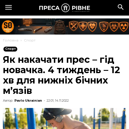
Головна
Спорт
Спорт
Як накачати прес – гід
новачка. 4 тиждень – 12
хв для нижніх бічних
м’язів
Автор:
Pavlo Ukrainian
-
22:01, 14.11.2022