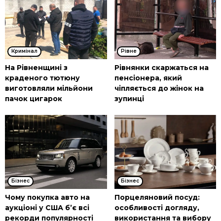
Кримінал
Рівне
На Рівненщині з
Рівнянки скаржаться на
краденого тютюну
пенсіонера, який
виготовляли мільйони
чіпляється до жінок на
пачок цигарок
зупинці
Бізнес
Бізнес
Чому покупка авто на
Порцеляновий посуд:
аукціоні у США б’є всі
особливості догляду,
рекорди популярності
використання та вибору