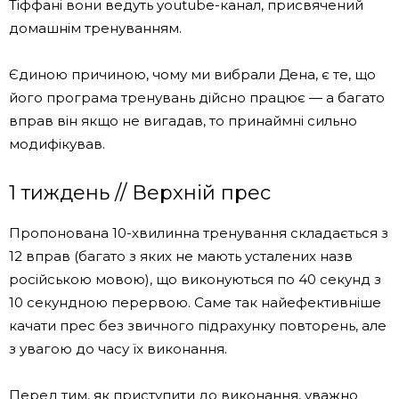
Тіффані вони ведуть youtube-канал, присвячений
домашнім тренуванням.
Єдиною причиною, чому ми вибрали Дена, є те, що
його програма тренувань дійсно працює — а багато
вправ він якщо не вигадав, то принаймні сильно
модифікував.
1 тиждень // Верхній прес
Пропонована 10-хвилинна тренування складається з
12 вправ (багато з яких не мають усталених назв
російською мовою), що виконуються по 40 секунд з
10 секундною перервою. Саме так найефективніше
качати прес без звичного підрахунку повторень, але
з увагою до часу їх виконання.
Перед тим, як приступити до виконання, уважно