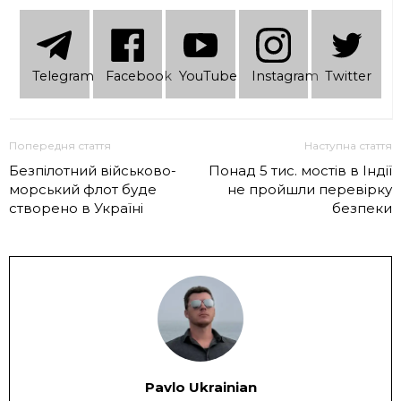
Telеgram
Facebook
YouTube
Instagram
Twitter
Попередня стаття
Наступна стаття
Безпілотний військово-
Понад 5 тис. мостів в Індії
морський флот буде
не пройшли перевірку
створено в Україні
безпеки
Pavlo Ukrainian