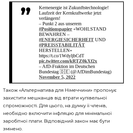
Kernenergie ist Zukunftstechnologie!
Laufzeit der Kernkraftwerke jetzt
verlängern!
– Punkt 2 aus unserem
#Positionspapier
«WOHLSTAND
BEWAHREN –
#ENERGIESICHERHEIT
UND
#PREISSTABILITÄT
HERSTELLEN»
https://t.co/1WdyljbCdT
pic.twitter.com/kRTZ0kXf2x
– AfD-Fraktion im Deutschen
Bundestag 🇩🇪 (@AfDimBundestag)
November 5, 2022
Також «Альтернатива для Німеччини» пропонує
захистити мешканців від втрати купівельної
спроможності. Для цього, на думку її членів,
необхідно включити інфляцію для мінімальної
заробітної плати. Відповідний закон має бути
змінено.