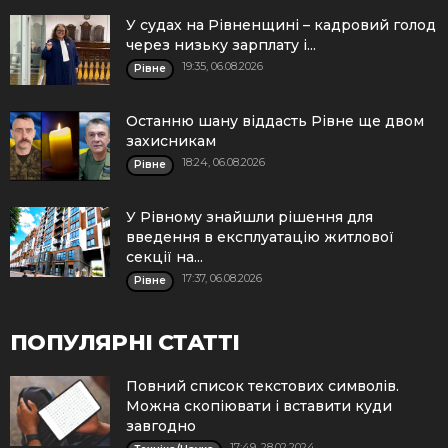
У судах на Рівненщині – кадровий голод
через низьку зарплату і...
19:35, 06.08.2026
Рівне
Останню шану віддасть Рівне ще двом
захисникам
18:24, 06.08.2026
Рівне
У Рівному знайшли рішення для
введення в експлуатацію житлової
секції на...
17:37, 06.08.2026
Рівне
ПОПУЛЯРНІ СТАТТІ
Повний список текстових символів.
Можна скопіювати і вставити куди
завгодно
17:49, 28.02.2024