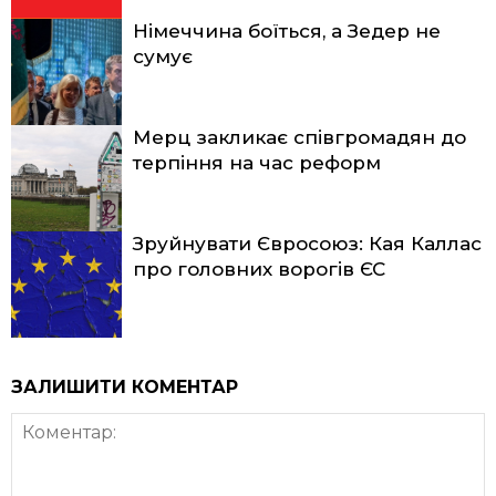
Німеччина боїться, а Зедер не
сумує
Мерц закликає співгромадян до
терпіння на час реформ
Зруйнувати Євросоюз: Кая Каллас
про головних ворогів ЄС
ЗАЛИШИТИ КОМЕНТАР