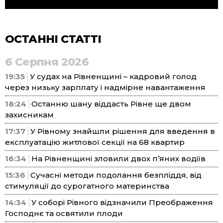
ОСТАННІ СТАТТІ
6 Серпня 2026
19:35
У судах на Рівненщині – кадровий голод
через низьку зарплату і надмірне навантаження
18:24
Останню шану віддасть Рівне ще двом
захисникам
17:37
У Рівному знайшли рішення для введення в
експлуатацію житлової секції на 68 квартир
16:34
На Рівненщині зловили двох п’яних водіїв
15:36
Сучасні методи подолання безпліддя, від
стимуляції до сурогатного материнства
14:34
У соборі Рівного відзначили Преображення
Господнє та освятили плоди