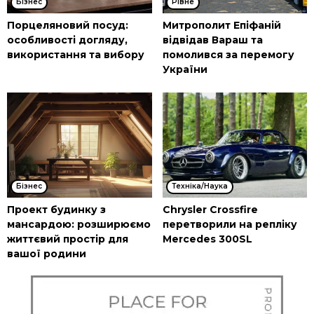
Бізнес
Рівне
Порцеляновий посуд:
Митрополит Епіфаній
особливості догляду,
відвідав Вараш та
використання та вибору
помолився за перемогу
України
Бізнес
Техніка/Наука
Проект будинку з
Chrysler Crossfire
мансардою: розширюємо
перетворили на репліку
життєвий простір для
Mercedes 300SL
вашої родини