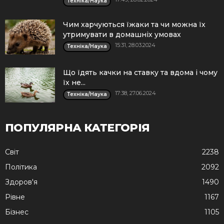
Техніка/Наука
Чим харчуються їжаки та чи можна їх
утримувати в домашніх умовах
15:31, 28.03.2024
Техніка/Наука
Що їдять качки на ставку та вдома і чому
їх не...
17:38, 27.06.2024
Техніка/Наука
ПОПУЛЯРНА КАТЕГОРІЯ
Cвіт
2238
Політика
2092
Здоров'я
1490
Рівне
1167
Бізнес
1105