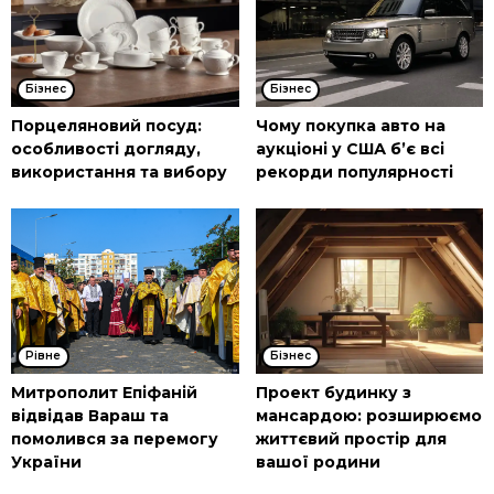
Бізнес
Бізнес
Порцеляновий посуд:
Чому покупка авто на
особливості догляду,
аукціоні у США б’є всі
використання та вибору
рекорди популярності
Рівне
Бізнес
Митрополит Епіфаній
Проект будинку з
відвідав Вараш та
мансардою: розширюємо
помолився за перемогу
життєвий простір для
України
вашої родини