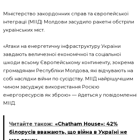
Міністерство закордонних справ та європейської
інтеграції (МІІД) Молдови засудило ракетні обстріли
українських міст.
«Атаки на енергетичну інфраструктуру України
завдають величезної економічної та соціальної
шкоди всьому Європейському континенту, зокрема
громадянам Республіки Молдова, які відчувають на
собі наслідки війни по сусідству. МІІД найрішучішим
чином засуджує використання Росією
енергоресурсів як зброю» — йдеться у повідомленні
МІІД.
Читайте також:
«Chatham House»: 42%
білорусів вважають, що війна в Україні не