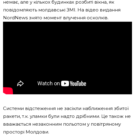
немає, але у кількох будинках розбиті вікна, як
повідомляють молдавські ЗМІ. На відео видання
NordNews знято момент влучення осколків.
Системи відстеження не засікли наближення збитої
ракети, т.к. уламки були надто дрібними. Це також не
вважається незаконним польотом у повітряному
просторі Молдови.