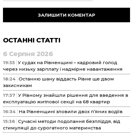
ОСТАННІ СТАТТІ
6 Серпня 2026
19:35
У судах на Рівненщині – кадровий голод
через низьку зарплату і надмірне навантаження
18:24
Останню шану віддасть Рівне ще двом
захисникам
17:37
У Рівному знайшли рішення для введення в
експлуатацію житлової секції на 68 квартир
16:34
На Рівненщині зловили двох п’яних водіїв
15:36
Сучасні методи подолання безпліддя, від
стимуляції до сурогатного материнства