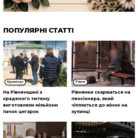
ПОПУЛЯРНІ СТАТТІ
Кримінал
Рівне
На Рівненщині з
Рівнянки скаржаться на
краденого тютюну
пенсіонера, який
виготовляли мільйони
чіпляється до жінок на
пачок цигарок
зупинці