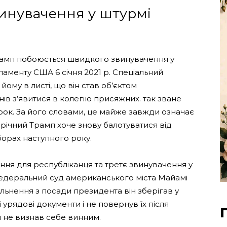
инувачення у штурмі
амп побоюється швидкого звинувачення у
аменту США 6 січня 2021 р. Спеціальний
йому в листі, що він став об’єктом
ів з’явитися в колегію присяжних. так зване
орок. За його словами, це майже завжди означає
річний Трамп хоче знову балотуватися від
борах наступного року.
ня для республіканця та третє звинувачення у
федеральний суд американського міста Майамі
ільнення з посади президента він зберігав у
урядові документи і не повернув їх після
п не визнав себе винним.