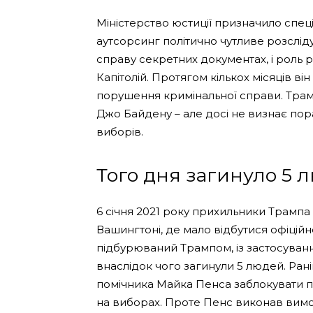
Міністерство юстиції призначило спец
аутсорсинг політично чутливе розслід
справу секретних документах, і роль р
Капітолій. Протягом кількох місяців ві
порушення кримінальної справи. Тра
Джо Байдену – але досі не визнає по
виборів.
Того дня загинуло 5 
6 січня 2021 року прихильники Трампа
Вашингтоні, де мало відбутися офіцій
підбурюваний Трампом, із застосуван
внаслідок чого загинули 5 людей. Ра
помічника Майка Пенса заблокувати
на виборах. Проте Пенс виконав вимог