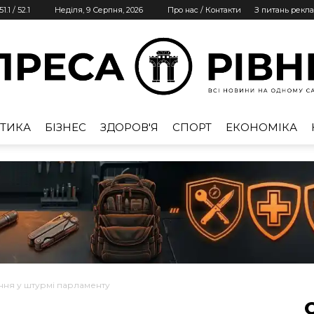
51.1
/
52.1
Неділя, 9 Серпня, 2026
Про нас / Контакти
З питань рекл
ТИКА
БІЗНЕС
ЗДОРОВ'Я
СПОРТ
ЕКОНОМІКА
Преса
Рівне
ня у штурмі парламенту