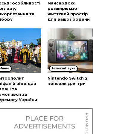
осуд: особливості
мансардою:
огляду,
розширюємо
икористання та
життєвий простір
ибору
для вашої родини
Рівне
Техніка/Наука
итрополит
Nintendo Switch 2
піфаній відвідав
консоль для гри
араш та
омолився за
еремогу України