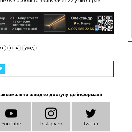
 не був особисто звинувачений у цій справі.
дя
США
уряд
максимально швидко доступу до інформації
YouTube
Instagram
Twitter