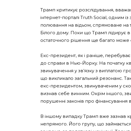
Трамп критикує розслідування, вважаю
інтернет-порталі Truth Social, одним із
полювання на відьом, спрямоване на
Білого дому. Поки що Трамп лідирує в 
остаточного рішення ще багато може 
Екс-президент, як і раніше, перебуває
до справи в Нью-Йорку. На початку к
звинувачення у зв’язку з виплатою гр
що викликало загальний резонанс. Та
екс-президентом, звинуваченим у ско
визнав себе винним. Окрім іншого, зв
порушенні законів про фінансування в
В іншому випадку Трамп вже зазнав к
непрямого. Його групу, що займаєтьс