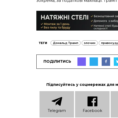
зокрема, за податкові махінації. Трамп
ТЕГИ
Дональд Трамп
злочин
правосуд
ПОДІЛИТИСЬ
Підписуйтесь у соцмережах для 
Telеgram
Facebook