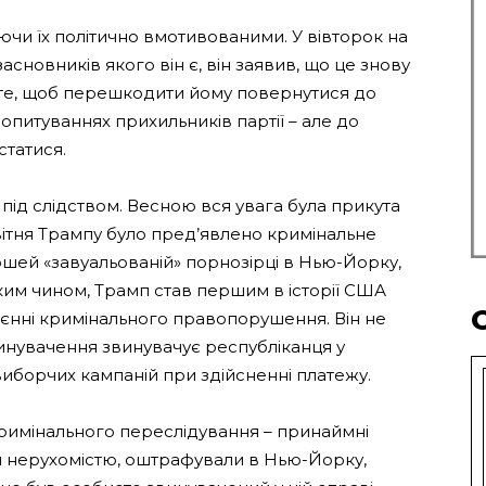
чи їх політично вмотивованими. У вівторок на
 засновників якого він є, він заявив, що це знову
 те, щоб перешкодити йому повернутися до
опитуваннях прихильників партії – але до
статися.
 під слідством. Весною вся увага була прикута
вітня Трампу було пред’явлено кримінальне
ошей «завуальованій» порнозірці в Нью-Йорку,
ким чином, Трамп став першим в історії США
єнні кримінального правопорушення. Він не
инувачення звинувачує республіканця у
иборчих кампаній при здійсненні платежу.
римінального переслідування – принаймні
я нерухомістю, оштрафували в Нью-Йорку,