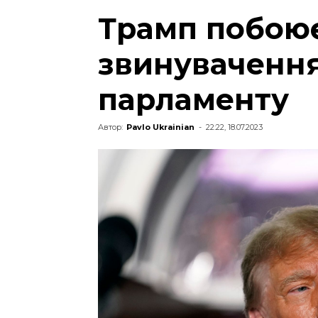
Трамп побою
звинувачення
парламенту
Автор:
Pavlo Ukrainian
-
22:22, 18.07.2023