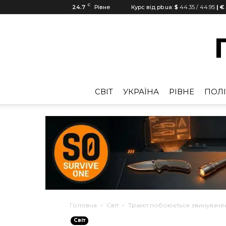
C
24.7
Рівне
Курс від pb.ua:
$
44.35
/
44.95
| €
CВІТ
УКРАЇНА
РІВНЕ
ПОЛІ
Головна
Cвіт
Трамп побоюється звинувачен
Cвіт