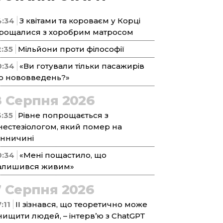
4:34
З квітами та короваєм у Корці
рощалися з хоробрим матросом
2:35
Мільйони проти філософії
0:34
«Ви готували тільки пасажирів
о нововведень?»
8 Серпня 2026
3:35
Рівне попрощається з
нестезіологом, який помер на
інничині
0:34
«Мені пощастило, що
алишився живим»
7 Серпня 2026
:11
ІІ зізнався, що теоретично може
нищити людей, – інтерв’ю з ChatGPT