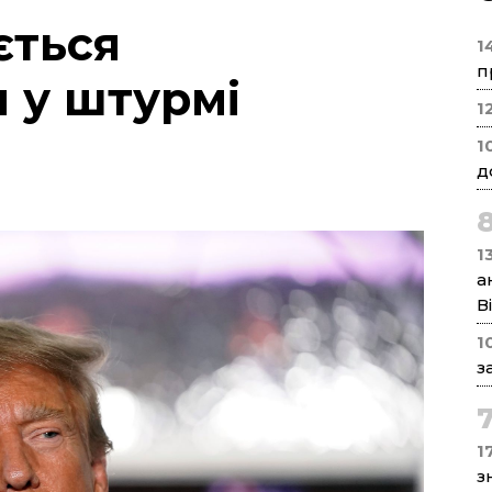
ється
1
п
 у штурмі
1
1
д
1
а
В
1
з
17
з