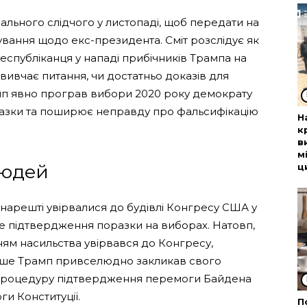
іального слідчого у листопаді, щоб передати на
ування щодо екс-президента. Сміт розслідує як
еспубліканця у нападі прибічників Трампа на
н вивчає питання, чи достатньо доказів для
мп явно програв вибори 2020 року демократу
разки та поширює неправду про фальсифікацію
Н
к
в
м
людей
ц
 нарешті увірвалися до будівлі Конгресу США у
не підтвердження поразки на виборах. Натовп,
ням насильства увірвався до Конгресу,
ніше Трамп привселюдно закликав свого
 процедуру підтвердження перемоги Байдена
и Конституції.
П