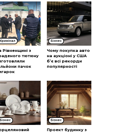
Кримінал
Бізнес
а Рівненщині з
Чому покупка авто
раденого тютюну
на аукціоні у США
иготовляли
б’є всі рекорди
ільйони пачок
популярності
игарок
Бізнес
Бізнес
орцеляновий
Проект будинку з