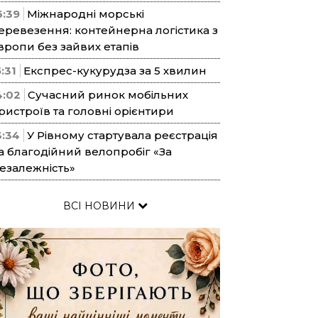
6:39
Міжнародні морські
еревезення: контейнерна логістика з
вропи без зайвих етапів
5:31
Експрес-кукурудза за 5 хвилин
4:02
Сучасний ринок мобільних
ристроїв та головні орієнтири
3:34
У Рівному стартувала реєстрація
а благодійний велопробіг «За
езалежність»
ВСІ НОВИНИ