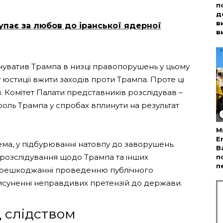
п
д
в
упає за любов до іранської ядерної
в
инуватив Трампа в низці правопорушень у цьому
 юстиції вжити заходів проти Трампа. Проте ці
. Комітет Палати представників розслідував –
 роль Трампа у спробах вплинути на результат
М
Е
ема, у підбурюванні натовпу до заворушень.
В
розслідування щодо Трампа та інших
п
п
перешкоджанні проведенню публічного
висуненні неправдивих претензій до держави.
д слідством