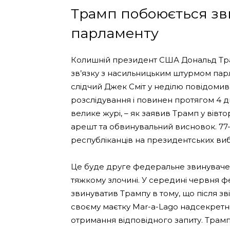
Трамп побоюється зв
парламенту
Колишній президент США Дональд Тр
зв’язку з насильницьким штурмом парл
слідчий Джек Сміт у неділю повідомив 
розслідування і повинен протягом 4 дн
велике журі, – як заявив Трамп у вівт
арешт та обвинувальний висновок. 77-
республіканців на президентських ви
Це буде друге федеральне звинувачен
тяжкому злочині. У середині червня 
звинуватив Трампу в тому, що після зв
своєму маєтку Mar-a-Lago надсекретні 
отримання відповідного запиту. Трам