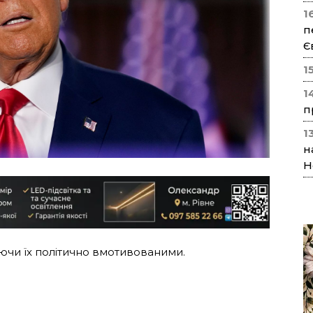
1
п
Є
1
1
п
1
н
Н
ючи їх політично вмотивованими.