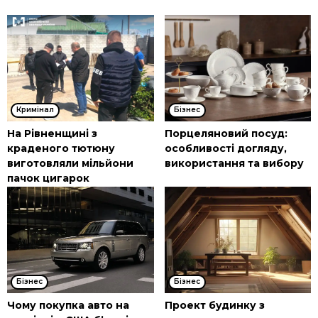
Кримінал
Бізнес
На Рівненщині з
Порцеляновий посуд:
краденого тютюну
особливості догляду,
виготовляли мільйони
використання та вибору
пачок цигарок
Бізнес
Бізнес
Чому покупка авто на
Проект будинку з