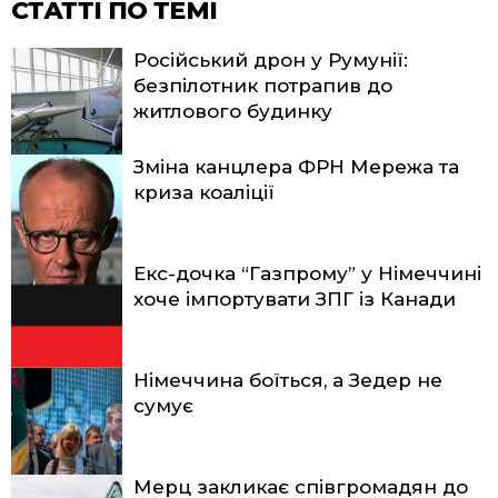
СТАТТІ ПО ТЕМІ
Російський дрон у Румунії:
безпілотник потрапив до
житлового будинку
Зміна канцлера ФРН Мережа та
криза коаліції
Екс-дочка “Газпрому” у Німеччині
хоче імпортувати ЗПГ із Канади
Німеччина боїться, а Зедер не
сумує
Мерц закликає співгромадян до