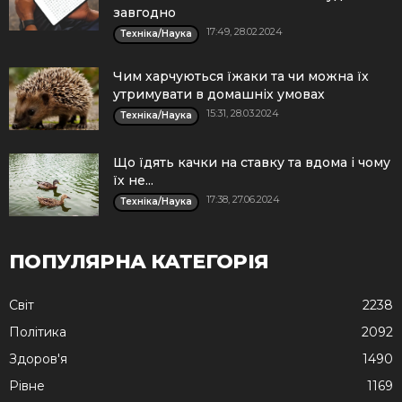
завгодно
17:49, 28.02.2024
Техніка/Наука
Чим харчуються їжаки та чи можна їх
утримувати в домашніх умовах
15:31, 28.03.2024
Техніка/Наука
Що їдять качки на ставку та вдома і чому
їх не...
17:38, 27.06.2024
Техніка/Наука
ПОПУЛЯРНА КАТЕГОРІЯ
Cвіт
2238
Політика
2092
Здоров'я
1490
Рівне
1169