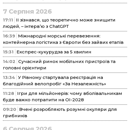
7 Серпня 2026
17:11
ІІ зізнався, що теоретично може знищити
людей, – інтерв’ю з ChatGPT
16:39
Міжнародні морські перевезення:
контейнерна логістика з Європи без зайвих етапів
15:31
Експрес-кукурудза за 5 хвилин
14:02
Сучасний ринок мобільних пристроїв та
головні орієнтири
13:34
У Рівному стартувала реєстрація на
благодійний велопробіг «За Незалежність»
11:28
Ігри для мільйонерів: чому вболівальникам
буде важко потрапити на ОІ-2028
09:20
Вчені розробляють розумні окуляри для
грибників
6 Серпня 2026