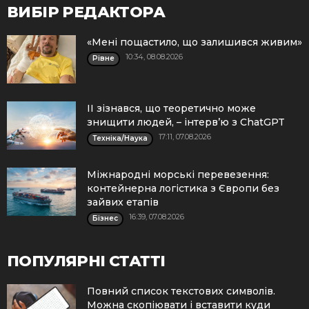
ВИБІР РЕДАКТОРА
«Мені пощастило, що залишився живим»
10:34, 08.08.2026
Рівне
ІІ зізнався, що теоретично може
знищити людей, – інтерв’ю з ChatGPT
17:11, 07.08.2026
Техніка/Наука
Міжнародні морські перевезення:
контейнерна логістика з Європи без
зайвих етапів
16:39, 07.08.2026
Бізнес
ПОПУЛЯРНІ СТАТТІ
Повний список текстових символів.
Можна скопіювати і вставити куди