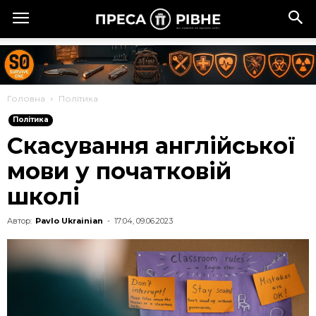
Головна
Політика
Політика
Скасування англійської
мови у початковій
школі
Автор:
Pavlo Ukrainian
-
17:04, 09.06.2023