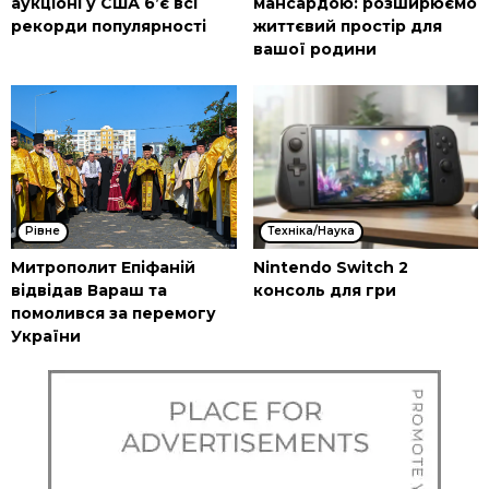
аукціоні у США б’є всі
мансардою: розширюємо
рекорди популярності
життєвий простір для
вашої родини
Рівне
Техніка/Наука
Митрополит Епіфаній
Nintendo Switch 2
відвідав Вараш та
консоль для гри
помолився за перемогу
України