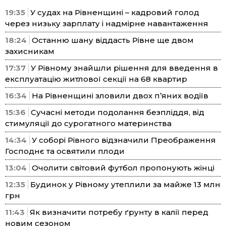
19:35
У судах на Рівненщині – кадровий голод
через низьку зарплату і надмірне навантаження
18:24
Останню шану віддасть Рівне ще двом
захисникам
17:37
У Рівному знайшли рішення для введення в
експлуатацію житлової секції на 68 квартир
16:34
На Рівненщині зловили двох п’яних водіїв
15:36
Сучасні методи подолання безпліддя, від
стимуляції до сурогатного материнства
14:34
У соборі Рівного відзначили Преображення
Господнє та освятили плоди
13:04
Очолити світовий футбол пропонують жінці
12:35
Будинок у Рівному утеплили за майже 13 млн
грн
11:43
Як визначити потребу ґрунту в калії перед
новим сезоном