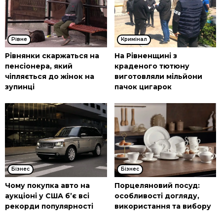
Рівне
Кримінал
Рівнянки скаржаться на
На Рівненщині з
пенсіонера, який
краденого тютюну
чіпляється до жінок на
виготовляли мільйони
зупинці
пачок цигарок
Бізнес
Бізнес
Чому покупка авто на
Порцеляновий посуд:
аукціоні у США б’є всі
особливості догляду,
рекорди популярності
використання та вибору