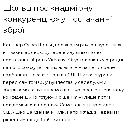
Шольц про «надмірну
конкуренцію» у постачанні
зброї
Канцлер Олаф Шольц про «надмірну конкуренцію»:
він захищає свою суперечливу лінію щодо
постачання зброї в Україну. «Згуртованість усередині
нашого союзу та наших альянсів – наше головне
надбання», – сказав політик СДПН у заяві уряду
перед самітом ЄС у Бундестазі у середу. «Ми
зберігаємо та зміцнюємо цю згуртованість, спочатку
конфіденційно готуючи рішення – і лише потім
повідомляючи про них». Саме так він і президент
США Джо Байден вчинили, наприклад, з недавнім
рішенням щодо бойових танків.