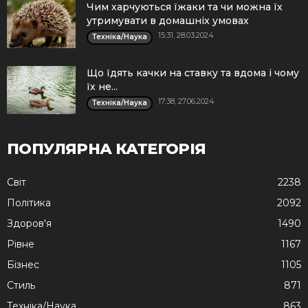
Чим харчуються їжаки та чи можна їх
утримувати в домашніх умовах
15:31, 28.03.2024
Техніка/Наука
Що їдять качки на ставку та вдома і чому
їх не...
17:38, 27.06.2024
Техніка/Наука
ПОПУЛЯРНА КАТЕГОРІЯ
Cвіт
2238
Політика
2092
Здоров'я
1490
Рівне
1167
Бізнес
1105
Стиль
871
Техніка/Наука
863