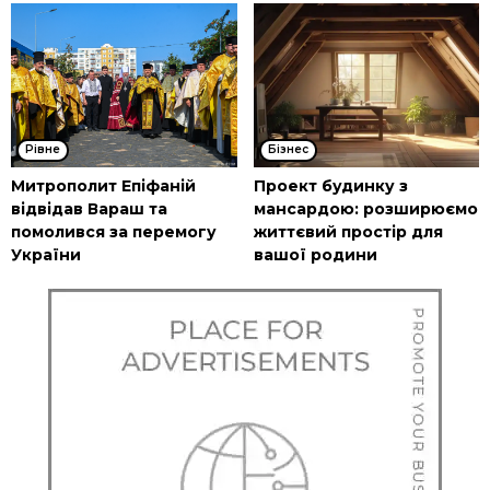
Рівне
Бізнес
Митрополит Епіфаній
Проект будинку з
відвідав Вараш та
мансардою: розширюємо
помолився за перемогу
життєвий простір для
України
вашої родини