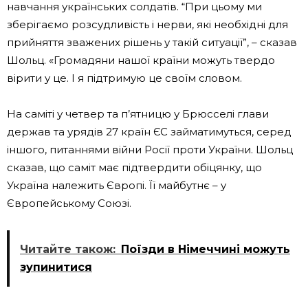
навчання українських солдатів. “При цьому ми
зберігаємо розсудливість і нерви, які необхідні для
прийняття зважених рішень у такій ситуації”, – сказав
Шольц. «Громадяни нашої країни можуть твердо
вірити у це. І я підтримую це своїм словом.
На саміті у четвер та п’ятницю у Брюсселі глави
держав та урядів 27 країн ЄС займатимуться, серед
іншого, питаннями війни Росії проти України. Шольц
сказав, що саміт має підтвердити обіцянку, що
Україна належить Європі. Її майбутнє – у
Європейському Союзі.
Читайте також:
Поїзди в Німеччині можуть
зупинитися
.