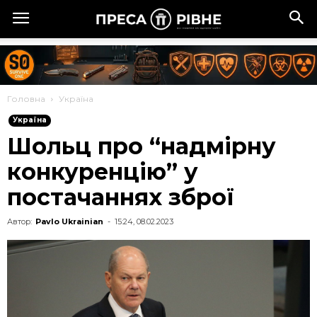
Головна
Україна
Україна
Шольц про “надмірну
конкуренцію” у
постачаннях зброї
Автор:
Pavlo Ukrainian
-
15:24, 08.02.2023