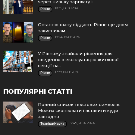
через низьку зарплату і...
19:35, 06.08.2026
Рівне
Останню шану віддасть Рівне ще двом
захисникам
18:24, 06.08.2026
Рівне
У Рівному знайшли рішення для
введення в експлуатацію житлової
секції на...
17:37, 06.08.2026
Рівне
ПОПУЛЯРНІ СТАТТІ
Повний список текстових символів.
Можна скопіювати і вставити куди
завгодно
17:49, 28.02.2024
Техніка/Наука