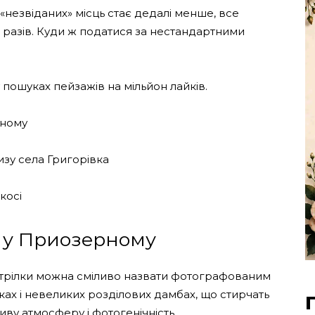
а «незвіданих» місць стає дедалі менше, все
 разів. Куди ж податися за нестандартними
пошуках пейзажів на мільйон лайків.
рному
зу села Григорівка
косі
е у Приозерному
 стрілки можна сміливо назвати фотографованим
ках і невеликих розділових дамбах, що стирчать
иву атмосферу і фотогенічність.