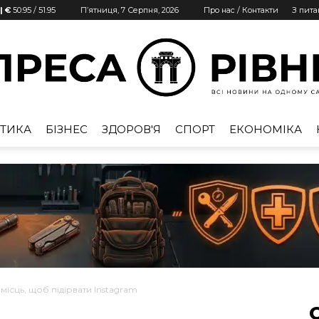
| €
50.95
/
51.95
П’ятниця, 7 Серпня, 2026
Про нас / Контакти
З пит
ТИКА
БІЗНЕС
ЗДОРОВ'Я
СПОРТ
ЕКОНОМІКА
Преса
Рівне
 місць, щоб підірвати Instagram