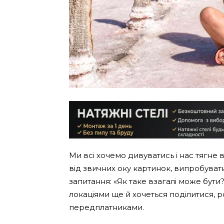
Ми всі хочемо дивуватись і нас тягне 
від звичних оку картинок, випробува
запитання: «Як таке взагалі може бут
локаціями ще й хочеться поділитися, 
передплатниками.