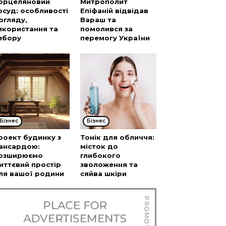
орцеляновий
Митрополит
осуд: особливості
Епіфаній відвідав
огляду,
Вараш та
икористання та
помолився за
ибору
перемогу України
Бізнес
Бізнес
роект будинку з
Тонік для обличчя:
ансардою:
місток до
озширюємо
глибокого
иттєвий простір
зволоження та
ля вашої родини
сяйва шкіри