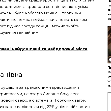
ілий рік, але краще зробити це влітку. У спеку
П
п
ководними, а кристали солі відливають усіма
д
вражень буде набагато менше. Стовпчики
в
в
рактично немає і пейзажі виглядають цілком
ізит під час заходу сонця – можна знайти
е дуже незвичайним.
азвані найдешевші та найдорожчі міста
П
м
ванівка
р
ж
д
вирушають за вражаючими краєвидами з
ристалами, це озеро Сиваш з боку села
зовсім озеро, а система із 11 солоних заток,
х заток варіюється від 22% у північній частині –