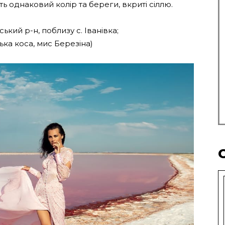
ть однаковий колір та береги, вкриті сіллю.
ький р-н, поблизу с. Іванівка;
ська коса, мис Березіна)