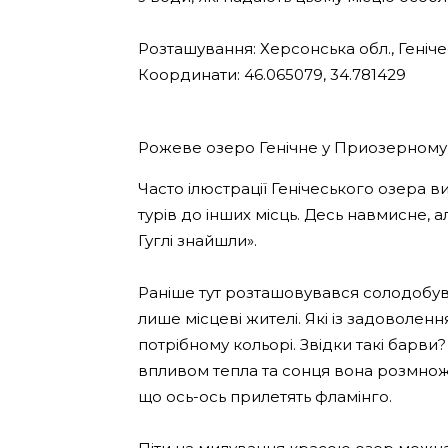
Розташування: Херсонська обл., Геніче
Координати: 46.065079, 34.781429
Рожеве озеро Генічне у Приозерному
Часто ілюстрації Генічеського озера 
турів до інших місць. Десь навмисне, 
Гуглі знайшли».
Раніше тут розташовувався солодобув
лише місцеві жителі. Які із задоволен
потрібному кольорі. Звідки такі барви?
впливом тепла та сонця вона розмножу
що ось-ось прилетять фламінго.