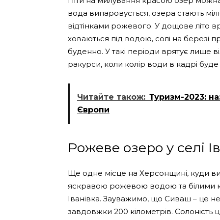
Піти на милування красою озер можна ц
вода випаровується, озера стають міл
відтінками рожевого. У дощове літо 
ховаються під водою, солі на березі п
буденно. У такі періоди врятує лише в
ракурси, коли колір води в кадрі буд
Читайте також:
Туризм-2023: н
Європи
Рожеве озеро у селі І
Ще одне місце на Херсонщині, куди 
яскравою рожевою водою та білими к
Іванівка. Зауважимо, що Сиваш – це не 
завдовжки 200 кілометрів. Солоність ци