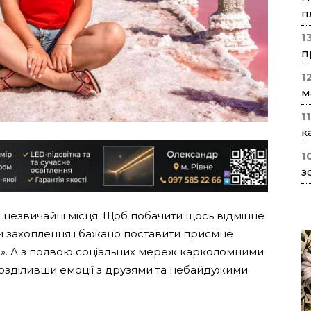
п
1
п
1
м
1
к
1
з
в незвичайні місця. Щоб побачити щось відмінне
ти захоплення і бажано поставити приємне
и?». А з появою соціальних мереж карколомними
розділивши емоції з друзями та небайдужими