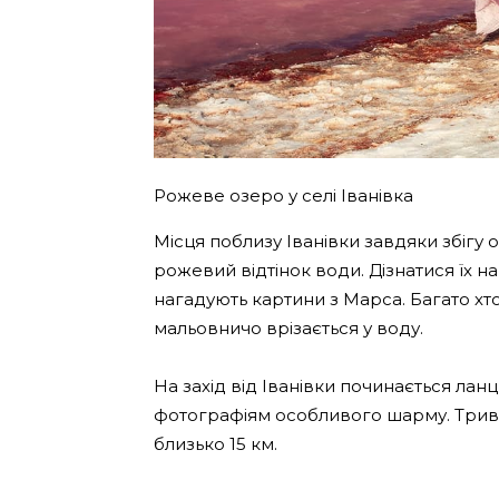
Рожеве озеро у селі Іванівка
Місця поблизу Іванівки завдяки збіг
рожевий відтінок води. Дізнатися їх н
нагадують картини з Марса. Багато хто
мальовничо врізається у воду.
На захід від Іванівки починається ла
фотографіям особливого шарму. Трива
близько 15 км.