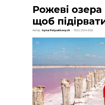
Рожеві озера 
щоб підірват
Автор:
Iryna Polyukhovych
-
19:23, 25.04.2022