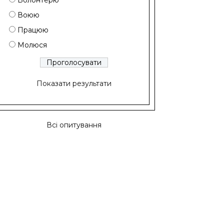
Волонтерю
Воюю
Працюю
Молюся
Показати результати
Всі опитування