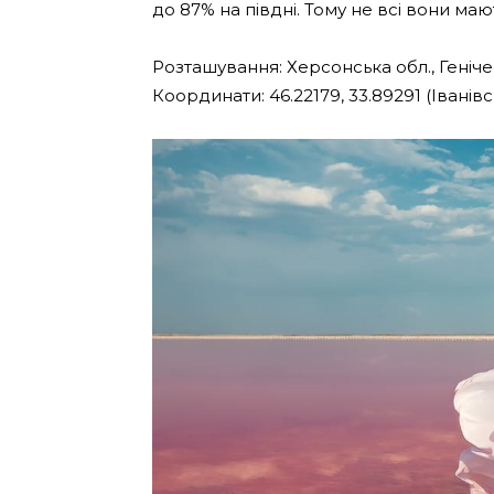
до 87% на півдні. Тому не всі вони маю
Розташування: Херсонська обл., Генічес
Координати: 46.22179, 33.89291 (Іванів