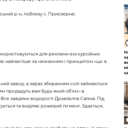
ський р-н, поблизу с. Приозерне;
Н
використовуються для реклами екскурсійних
к
але найчастіше за незнанням і принципом «що в
в
м
ц
ний завод, а зараз збиранням солі займаються
ням продадуть вам будь-який об’єм і в
 Все завдяки водорості Дуналієлла Саліна. Під
ється та виділяє рожевий пігмент. Здається,