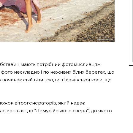
у обставин мають потрібний фотомисливцям
а фото нескладно і по неживих білих берегах, що
 починає свій візит сюди з Іванівської коси, що
нцюжок вітрогенераторів, який надає
є вона аж до “Лемурійського озера”, до якого