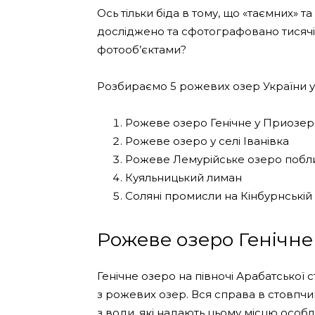
Ось тільки біда в тому, що «таємних» т
досліджено та сфотографовано тисячі
фотооб’єктами?
Розбираємо 5 рожевих озер України у 
Рожеве озеро Генічне у Приозе
Рожеве озеро у селі Іванівка
Рожеве Лемурійське озеро побли
Куяльницький лиман
Соляні промисли на Кінбурнській 
Рожеве озеро Генічн
Генічне озеро на півночі Арабатської
з рожевих озер. Вся справа в стовпчи
з води, які надають цьому місцю особл