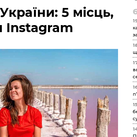
України: 5 місць,
1
и Instagram
к
з
1
щ
1
в
с
1
п
1
б
с
1
П