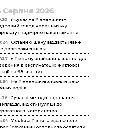
6 Серпня 2026
9:35
У судах на Рівненщині –
адровий голод через низьку
арплату і надмірне навантаження
8:24
Останню шану віддасть Рівне
е двом захисникам
7:37
У Рівному знайшли рішення для
ведення в експлуатацію житлової
екції на 68 квартир
6:34
На Рівненщині зловили двох
’яних водіїв
5:36
Сучасні методи подолання
езпліддя, від стимуляції до
урогатного материнства
4:34
У соборі Рівного відзначили
реображення Господнє та освятили