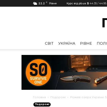
C
22.2
Рівне
Курс від pb.ua:
$
44.35
/
44.95
CВІТ
УКРАЇНА
РІВНЕ
ПОЛІ
Головна
Подорожі
Рожеві озера України: 5
Подорожі