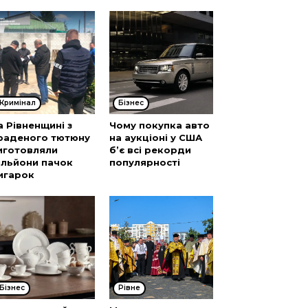
Кримінал
Бізнес
а Рівненщині з
Чому покупка авто
раденого тютюну
на аукціоні у США
иготовляли
б’є всі рекорди
ільйони пачок
популярності
игарок
Бізнес
Рівне