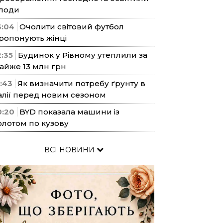
лоди
3:04
Очолити світовий футбол
ропонують жінці
2:35
Будинок у Рівному утеплили за
айже 13 млн грн
1:43
Як визначити потребу ґрунту в
алії перед новим сезоном
0:20
BYD показала машини із
олотом по кузову
ВСІ НОВИНИ