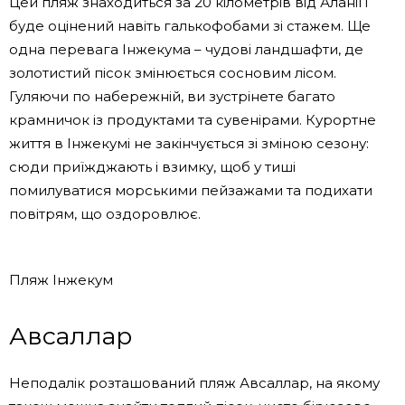
Цей пляж знаходиться за 20 кілометрів від Аланії і
буде оцінений навіть галькофобами зі стажем. Ще
одна перевага Інжекума – чудові ландшафти, де
золотистий пісок змінюється сосновим лісом.
Гуляючи по набережній, ви зустрінете багато
крамничок із продуктами та сувенірами. Курортне
життя в Інжекумі не закінчується зі зміною сезону:
сюди приїжджають і взимку, щоб у тиші
помилуватися морськими пейзажами та подихати
повітрям, що оздоровлює.
Пляж Інжекум
Авсаллар
Неподалік розташований пляж Авсаллар, на якому