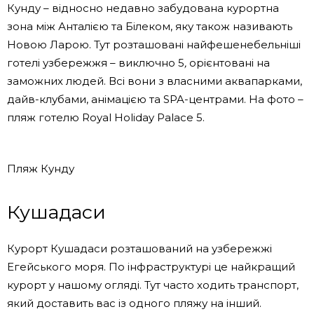
Кунду – відносно недавно забудована курортна
зона між Анталією та Білеком, яку також називають
Новою Ларою. Тут розташовані найфешенебельніші
готелі узбережжя – виключно 5
,
орієнтовані на
заможних людей. Всі вони з власними аквапарками,
дайв-клубами, анімацією та SPA-центрами. На фото –
пляж готелю Royal Holiday Palace 5.
Пляж Кунду
Кушадаси
Курорт Кушадаси розташований на узбережжі
Егейського моря. По інфраструктурі це найкращий
курорт у нашому огляді. Тут часто ходить транспорт,
який доставить вас із одного пляжу на інший.