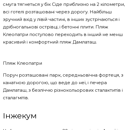
смуга тягнеться у бік Сіде приблизно на 2 кілометри,
всі готелі розташовані через дорогу. Найбільш
зручний вхід у лівій частині, в інших зустрічаються і
дрібногалькові острівці, і бетонні плити. Пляж
Клеопатри поступово переходить в інший не менш
красивий і комфортний пляж Дамлаташ.
Пляж Клеопатри
Поруч розташовані парк, середньовічна фортеця, з
канатною дорогою, що веде до неї, і печера
Дамлаташ, з безліччю різнокольорових сталактитів і
сталагмітів.
Інжекум