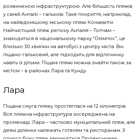
розвиненою інфраструктурою. Але більшість пляжів
у самій Анталії – галькові. Таке покриття, наприклад,
на найвідомішому міському пляжі Коньяалти.
Найчистіший пляж регіону Анталія – ​​Топчам –
знаходиться в національному парку “Олімпос”, це
близько 30 хвилин на автобусі з центру міста. Він
піщано-гальковий, але підходить для відпочинку
навіть із дітьми. Піщані пляжі можна знайти також за
містом – в районах Лара та Кунду.
Лара
Піщана смуга пляжу простяглася на 12 кілометрів.
Вся пляжна інфраструктура зосереджена на
променаді. Лара – частково муніципальний пляж, але
деякі ділянки належать готелям та ресторанам. З
одного боку пляж закінчується Дюденськими