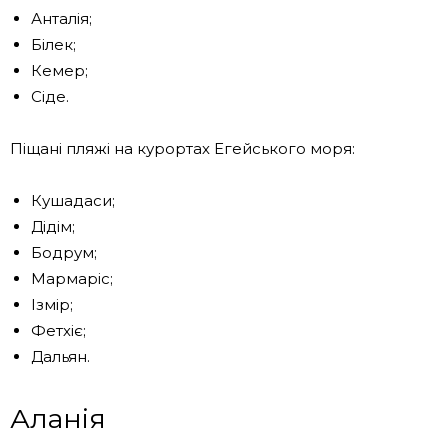
Анталія;
Білек;
Кемер;
Сіде.
Піщані пляжі на курортах Егейського моря:
Кушадаси;
Дідім;
Бодрум;
Мармаріс;
Ізмір;
Фетхіє;
Дальян.
Аланія