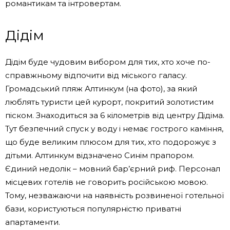
романтикам та інтровертам.
Дідім
Дідім буде чудовим вибором для тих, хто хоче по-
справжньому відпочити від міського галасу.
Громадський пляж Алтинкум (на фото), за який
люблять туристи цей курорт, покритий золотистим
піском. Знаходиться за 6 кілометрів від центру Дідіма.
Тут безпечний спуск у воду і немає гострого каміння,
що буде великим плюсом для тих, хто подорожує з
дітьми. Алтинкум відзначено Синім прапором.
Єдиний недолік – мовний бар’єрний риф. Персонал
місцевих готелів не говорить російською мовою.
Тому, незважаючи на наявність розвиненої готельної
бази, користуються популярністю приватні
апартаменти.