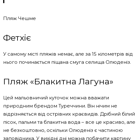
Пляж Чешме
Фетхіє
У самому місті пляжів немає, але за 15 кілометрів від
нього починається піщана смуга селища Олюденіз.
Пляж «Блакитна Лагуна»
Цей мальовничий куточок можна вважати
природним брендом Туреччини. Він нічим не
відрізняється від острівних краєвидів. Дрібний білий
пісок, пальми та блакитна вода – все це красиво, але
не безкоштовно, оскільки Олюденіз є частиною
заповідника. У вихідні дні можна побачити картину