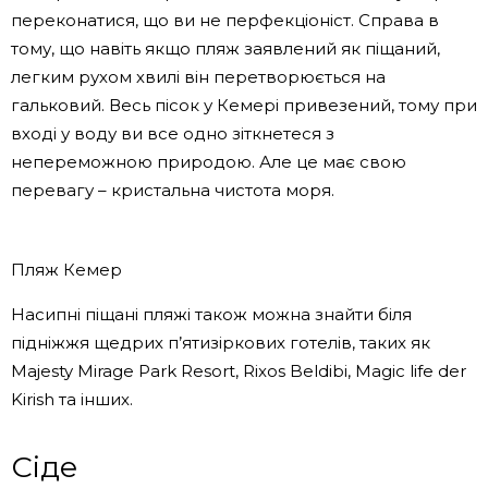
переконатися, що ви не перфекціоніст. Справа в
тому, що навіть якщо пляж заявлений як піщаний,
легким рухом хвилі він перетворюється на
гальковий. Весь пісок у Кемері привезений, тому при
вході у воду ви все одно зіткнетеся з
непереможною природою. Але це має свою
перевагу – кристальна чистота моря.
Пляж Кемер
Насипні піщані пляжі також можна знайти біля
підніжжя щедрих п’ятизіркових готелів, таких як
Majesty Mirage Park Resort, Rixos Beldibi, Magic life der
Kirish та інших.
Сіде