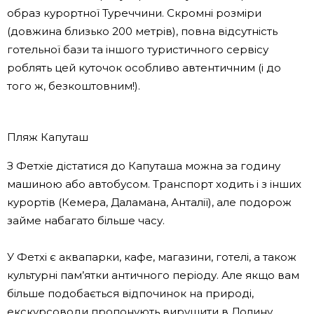
образ курортної Туреччини. Скромні розміри
(довжина близько 200 метрів), повна відсутність
готельної бази та іншого туристичного сервісу
роблять цей куточок особливо автентичним (і до
того ж, безкоштовним!).
Пляж Капуташ
З Фетхіе дістатися до Капуташа можна за годину
машиною або автобусом. Транспорт ходить і з інших
курортів (Кемера, Даламана, Анталії), але подорож
займе набагато більше часу.
У Фетхі є аквапарки, кафе, магазини, готелі, а також
культурні пам’ятки античного періоду. Але якщо вам
більше подобається відпочинок на природі,
екскурсоводи пропонують вирушити в Долину