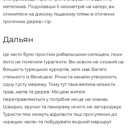
метеликів. Подолавши 5 кілометрів на катері, ви
опинитеся на дикому піщаному пляжі в оточенні
тропічних дерев і гір.
Дальян
Це місто було простим рибальським селищем, поки
його не помітили турагенти. Він зовсім не схожий на
більшість турецьких курортів, зате має багато
спільного із Венецією. Річки та канали утворюють
одну густу мережу. Тому тут така велика кількість
трав, квітів та дерев. Місцеві жителі
переправляються у потрібне місце на човнах.
Швидко, зручно та панораму нічого не загороджує.
Туристи теж можуть відкласти піші прогулянки до
«кращих часів» та побудувати водний маршрут.