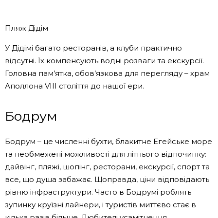
Пляж Дідім
У Дідімі багато ресторанів, а клуби практично
відсутні. Їх компенсують водні розваги та екскурсії.
Головна пам’ятка, обов’язкова для перегляду – храм
Аполлона VIII століття до нашої ери.
Бодрум
Бодрум – це численні бухти, блакитне Егейське море
та необмежені можливості для літнього відпочинку:
дайвінг, пляжі, шопінг, ресторани, екскурсії, спорт та
все, що душа забажає. Щоправда, ціни відповідають
рівню інфраструктури. Часто в Бодрумі роблять
зупинку круїзні лайнери, і туристів миттєво стає в
кілька разів більше. Любителі усамітнення,