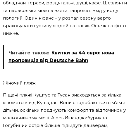
обладнані тераси, роздягальні, душі, кафе. Шезлонги
та парасольки можна взяти напрокат. Вхід у воду
пологий. Один нюанс – у розпал сезону варто
враховувати густину людей на пляжі. Ось як на фото
нижче.
Читайте також:
Квитки за 44 євро: нова
пропозиція від Deutsche Bahn
Жіночий пляж
Піщані пляжі Куштур та Тусан знаходяться за кілька
кілометрів від Кушадас. Вони сподобаються сім’ям з
дітьми, оскільки поєднують комфорт та відпочинок у
мальовничому місці. А ось Йіланджибурну та
Голубиний острів більше підійдуть дайверам,