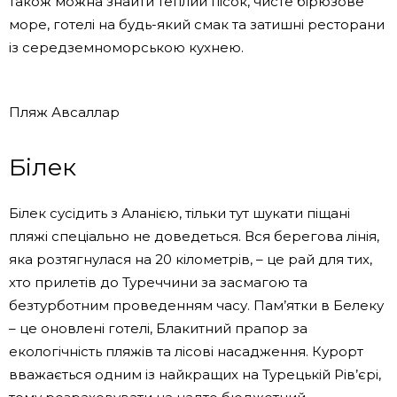
також можна знайти теплий пісок, чисте бірюзове
море, готелі на будь-який смак та затишні ресторани
із середземноморською кухнею.
Пляж Авсаллар
Білек
Білек сусідить з Аланією, тільки тут шукати піщані
пляжі спеціально не доведеться. Вся берегова лінія,
яка розтягнулася на 20 кілометрів, – це рай для тих,
хто прилетів до Туреччини за засмагою та
безтурботним проведенням часу. Пам’ятки в Белеку
– це оновлені готелі, Блакитний прапор за
екологічність пляжів та лісові насадження. Курорт
вважається одним із найкращих на Турецькій Рів’єрі,