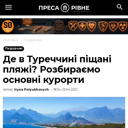
Головна
Подорожі
Подорожі
Де в Туреччині піщані
пляжі? Розбираємо
основні курорти
Автор:
Iryna Polyukhovych
-
18:34, 25.04.2022