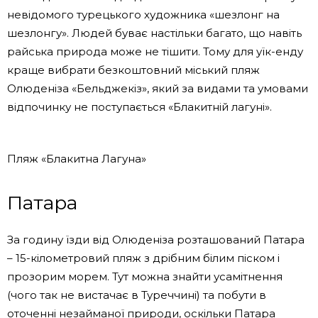
невідомого турецького художника «шезлонг на
шезлонгу». Людей буває настільки багато, що навіть
райська природа може не тішити. Тому для уїк-енду
краще вибрати безкоштовний міський пляж
Олюденіза «Бельджекіз», який за видами та умовами
відпочинку не поступається «Блакитній лагуні».
Пляж «Блакитна Лагуна»
Патара
За годину їзди від Олюденіза розташований Патара
– 15-кілометровий пляж з дрібним білим піском і
прозорим морем. Тут можна знайти усамітнення
(чого так не вистачає в Туреччині) та побути в
оточенні незайманої природи, оскільки Патара