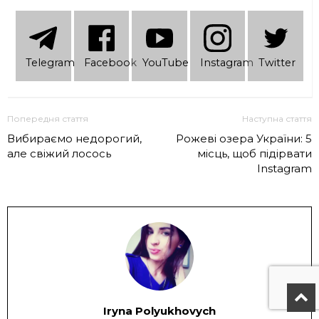
Telеgram
Facebook
YouTube
Instagram
Twitter
Попередня стаття
Наступна стаття
Вибираємо недорогий,
Рожеві озера України: 5
але свіжий лосось
місць, щоб підірвати
Instagram
Iryna Polyukhovych