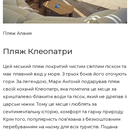
Пляж Аланія
Пляж Клеопатри
Цей міський пляж покритий чистим світлим піском та
має плавний вхід у море. З трьох боків його оточують
гори. За легендою, Марк Антоній подарував пляж
своїй коханій Клеопатрі, яка помітила це місце за
кришталево-блакитні води та пісок, який не дряпав її
царські ніжки. Тому це місце і люблять за
сентиментальну історію, комфорт та гарну природу.
Крім того, популярність пов’язана з безкоштовним
перебуванням на ньому для всіх туристів. Піщана