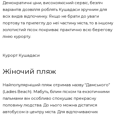
Демократичні ціни, високоякісний сервіс, безліч
варіантів дозвілля роблять Кушадаси зручним для
всіх видів відпочинку. Якщо не брати до уваги
портову та прилеглу до неї частину міста, то в іншому
золотистий пісок покриває практично всю берегову
лінію курорту.
Курорт Кушадаси
Жіночий пляж
Найпопулярніший пляж отримав назву “Дамського”
(Ladies Beach). Мабуть, білим піском та екзотичними
пальмами він особливо спокушає прекрасну
половину людства. До нього можна дістатися
автобусом із центру міста. Для відпочиваючих