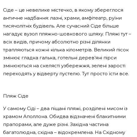
Сіде – це невелике містечко, в якому збереглося
античне надбання: лазні, храми, амфітеатр, руїни
тисячолітніх будівель. Але сучасний Сіде більше
нагадує вузол пляжно-шовкового шляху. Пляжі тут –
всіх видів, причому абсолютно різні ділянки
трапляються кожні кілька кілометрів. Великий пісок
змінює гладка галька, готельні дерев’яні пірси
змінюються на скелясті узбережжя, зелені зарості
переходять у відверту пустелю. Тут просто їсти все.
Пляж Сіде
У самому Сіді – два піщані пляжі, розділені мисом із
храмом Аполлона. Обидва відзначені блакитними
прапорами, але дуже різні. Західна частина
багатолюдна, східна – відокремлена. На Східному