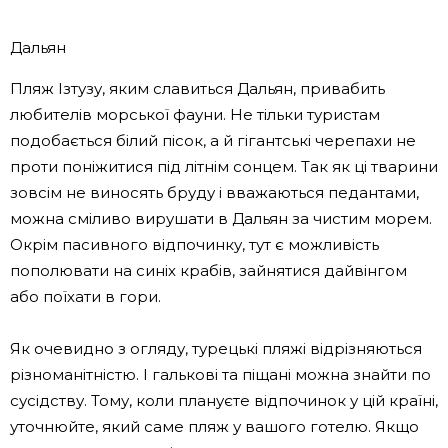
Дальян
Пляж Ізтузу, яким славиться Дальян, привабить
любителів морської фауни. Не тільки туристам
подобається білий пісок, а й гігантські черепахи не
проти поніжитися під літнім сонцем. Так як ці тварини
зовсім не виносять бруду і вважаються педантами,
можна сміливо вирушати в Дальян за чистим морем.
Окрім пасивного відпочинку, тут є можливість
пополювати на синіх крабів, зайнятися дайвінгом
або поїхати в гори.
Як очевидно з огляду, турецькі пляжі відрізняються
різноманітністю. І галькові та піщані можна знайти по
сусідству. Тому, коли плануєте відпочинок у цій країні,
уточнюйте, який саме пляж у вашого готелю. Якщо