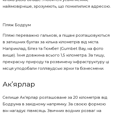
найімовірніше, зрозуміють, що помилилися адресою.
Пляж Бодрум
Пляжі переважно галькові, а піщані розташовуються
в затишних бухтах за кілька кілометрів від міста.
Наприклад, Бітез та Гюмбет (Gumbet Bay, на фото
вище). Їхня довжина всього 1,5 кілометра. За тишу,
прекрасну природу та розвинену інфраструктуру ці
місця уподобали голлівудські зірки та бізнесмени.
Ак’ярлар
Селище Ак’ярлар розташоване за 20 кілометрів від
Бодрума в західному напрямку. За своєю формою
він нагадує півмісяць. Звичних водних розваг на