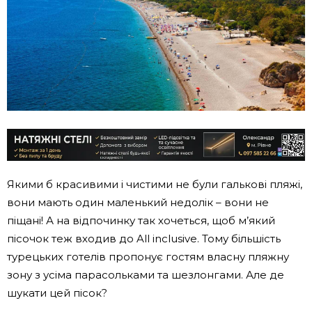
Якими б красивими і чистими не були галькові пляжі,
вони мають один маленький недолік – вони не
піщані! А на відпочинку так хочеться, щоб м’який
пісочок теж входив до All inclusive. Тому більшість
турецьких готелів пропонує гостям власну пляжну
зону з усіма парасольками та шезлонгами. Але де
шукати цей пісок?